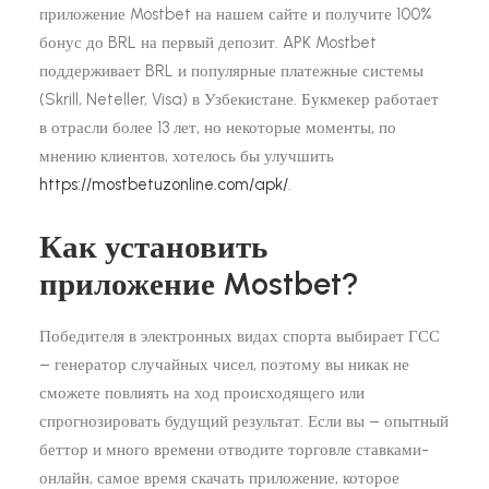
приложение Mostbet на нашем сайте и получите 100%
бонус до BRL на первый депозит. APK Mostbet
поддерживает BRL и популярные платежные системы
(Skrill, Neteller, Visa) в Узбекистане. Букмекер работает
в отрасли более 13 лет, но некоторые моменты, по
мнению клиентов, хотелось бы улучшить
https://mostbetuzonline.com/apk/
.
Как установить
приложение Mostbet?
Победителя в электронных видах спорта выбирает ГСС
– генератор случайных чисел, поэтому вы никак не
сможете повлиять на ход происходящего или
спрогнозировать будущий результат. Если вы – опытный
беттор и много времени отводите торговле ставками-
онлайн, самое время скачать приложение, которое