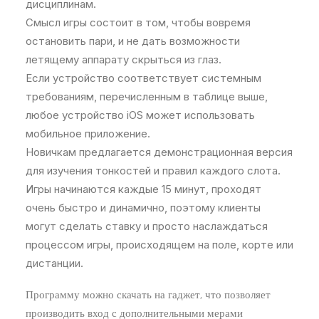
дисциплинам.
Смысл игры состоит в том, чтобы вовремя
остановить пари, и не дать возможности
летящему аппарату скрыться из глаз.
Если устройство соответствует системным
требованиям, перечисленным в таблице выше,
любое устройство iOS может использовать
мобильное приложение.
Новичкам предлагается демонстрационная версия
для изучения тонкостей и правил каждого слота.
Игры начинаются каждые 15 минут, проходят
очень быстро и динамично, поэтому клиенты
могут сделать ставку и просто наслаждаться
процессом игры, происходящем на поле, корте или
дистанции.
Программу можно скачать на гаджет, что позволяет
производить вход с дополнительными мерами