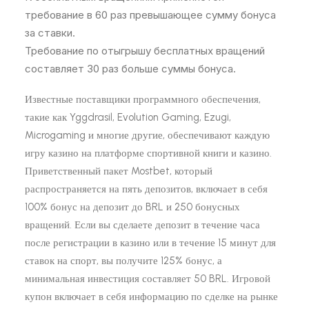
требование в 60 раз превышающее сумму бонуса
за ставки.
Требование по отыгрышу бесплатных вращений
составляет 30 раз больше суммы бонуса.
Известные поставщики программного обеспечения,
такие как Yggdrasil, Evolution Gaming, Ezugi,
Microgaming и многие другие, обеспечивают каждую
игру казино на платформе спортивной книги и казино.
Приветственный пакет Mostbet, который
распространяется на пять депозитов, включает в себя
100% бонус на депозит до BRL и 250 бонусных
вращений. Если вы сделаете депозит в течение часа
после регистрации в казино или в течение 15 минут для
ставок на спорт, вы получите 125% бонус, а
минимальная инвестиция составляет 50 BRL. Игровой
купон включает в себя информацию по сделке на рынке