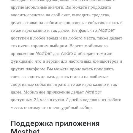
другие мобильные аналоги. Вы можете продолжать
вносить средства на свой счет, выводить средства,
делать ставки на любимые спортивные события, играть в
те же игры казино и так далее. Тот факт, что Mostbet
доступен в любое время и из любого места, также делает
его очень хорошим выбором. Версия мобильного
приложения Mostbet для Android обладает теми же
функциями, что и версии для настольных компьютеров и
других платформ. Вы можете продолжать пополнять
счет, выводить деньги, делать ставки на любимые
спортивные события, играть в те же игры казино и так
далее. Мобильное приложение делает Mostbet
доступным 24 часа в сутки 7 дней в неделю и из любого
места, поэтому это очень удобный выбор.
Поддержка приложения
Mostbet