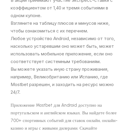
В акции принимают участие экспресс-ставки с
коэффициентом от 1,40 и тремя событиями в
одном купоне.
Взгляните на таблицу плюсов и минусов ниже,
чтобы ознакомиться с их перечнем.
Любое устройство Android, независимо от того,
насколько устаревшим оно может быть, может
использовать мобильное приложение, если оно
соответствует системным требованиям.
Вы можете указать иную страну проживания,
например, Великобританию или Испанию, где
Mostbet разрешен, и заходить на ресурс можно
24/7.
Приложение Mostbet для Android доступно на
португальском и английском языках. Вы найдете более
700+ спортивных событий для ставок онлайн, онлайн-
казино и игры с живыми дилерами. Скачайте