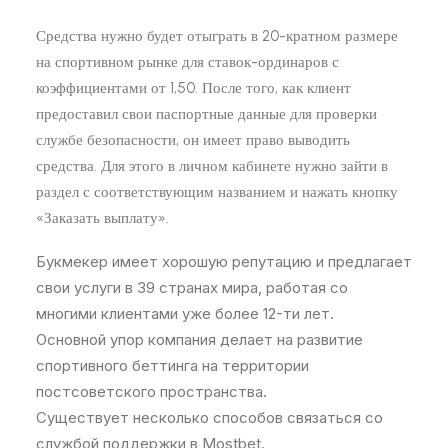
Средства нужно будет отыграть в 20-кратном размере
на спортивном рынке для ставок-ординаров с
коэффициентами от 1,50. После того, как клиент
предоставил свои паспортные данные для проверки
службе безопасности, он имеет право выводить
средства. Для этого в личном кабинете нужно зайти в
раздел с соответствующим названием и нажать кнопку
«Заказать выплату».
Букмекер имеет хорошую репутацию и предлагает
свои услуги в 39 странах мира, работая со
многими клиентами уже более 12-ти лет.
Основной упор компания делает на развитие
спортивного беттинга на территории
постсоветского пространства.
Существует несколько способов связаться со
службой поддержки в Mostbet.