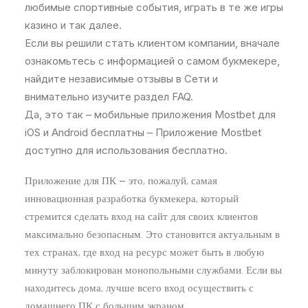
любимые спортивные события, играть в те же игры
казино и так далее.
Если вы решили стать клиентом компании, вначале
ознакомьтесь с информацией о самом букмекере,
найдите независимые отзывы в Сети и
внимательно изучите раздел FAQ.
Да, это так – мобильные приложения Mostbet для
iOS и Android бесплатны – Приложение Mostbet
доступно для использования бесплатно.
Приложение для ПК – это, пожалуй, самая
инновационная разработка букмекера, который
стремится сделать вход на сайт для своих клиентов
максимально безопасным. Это становится актуальным в
тех странах, где вход на ресурс может быть в любую
минуту заблокирован монопольными службами. Если вы
находитесь дома, лучше всего вход осуществить с
домашнего ПК с большим экраном.