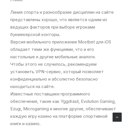
Линия спорта и разнообразие дисциплин на сайте
представлены хорошо, что является одним из
ведущих факторов при выборе игроками
букмекерской конторы.
Версия мобильного приложения Mostbet для iOS
обладает теми же функциями, что и его
настольные и другие мобильные аналоги.
Чтобы этого не случилось, рекомендуем
установить VPN-сервис, который позволяет
конфиденциально и абсолютно безопасно
находиться на сайте.
Известные поставщики программного
обеспечения, такие как Yggdrasil, Evolution Gaming,
Ezugi, Microgaming и многие другие, обеспечивают
каждую игру казино на платформе спортивной
книги и казино.