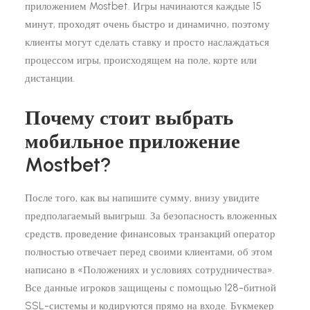
приложением Mostbet. Игры начинаются каждые 15
минут, проходят очень быстро и динамично, поэтому
клиенты могут сделать ставку и просто наслаждаться
процессом игры, происходящем на поле, корте или
дистанции.
Почему стоит выбрать
мобильное приложение
Mostbet?
После того, как вы напишите сумму, внизу увидите
предполагаемый выигрыш. За безопасность вложенных
средств, проведение финансовых транзакций оператор
полностью отвечает перед своими клиентами, об этом
написано в «Положениях и условиях сотрудничества».
Все данные игроков защищены с помощью 128-битной
SSL-системы и кодируются прямо на входе. Букмекер