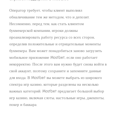
Оператор требует, чтобы клиент выполнял
обналичивание тем же методом, что и депозит.
Несомненно, перед тем, как стать клиентом
букмекерской компании, игроки должны
проанализировать работу ресурса со всех сторон,
определив положительные и отрицательные моменты
букмекера. Вам может понадобиться заново загрузить
мобильное приложение Mostbet, если оно работает
некорректно. После этого вам нужно будет снова войти в
свой аккаунт, поэтому сохраните и запомните данные
для входа. В Mostbet вы можете выбрать из широкого
спектра игр казино, которые разделены на несколько
важных категорий. Mostbet предлагает большой выбор
игр казино, включая слоты, настольные игры, джекпоты,
покер и баккара.