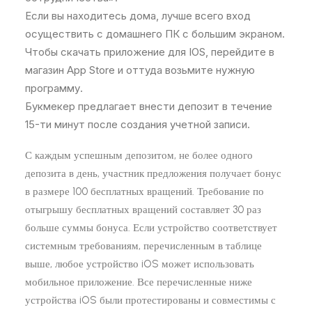
Если вы находитесь дома, лучше всего вход
осуществить с домашнего ПК с большим экраном.
Чтобы скачать приложение для IOS, перейдите в
магазин App Store и оттуда возьмите нужную
программу.
Букмекер предлагает внести депозит в течение
15-ти минут после создания учетной записи.
С каждым успешным депозитом, не более одного
депозита в день, участник предложения получает бонус
в размере 100 бесплатных вращений. Требование по
отыгрышу бесплатных вращений составляет 30 раз
больше суммы бонуса. Если устройство соответствует
системным требованиям, перечисленным в таблице
выше, любое устройство iOS может использовать
мобильное приложение. Все перечисленные ниже
устройства iOS были протестированы и совместимы с