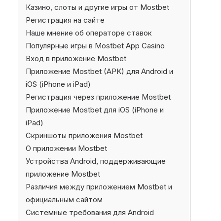
Казино, слоты и другие игры от Mostbet
Регистрация на сайте
Наше мнение об операторе ставок
Популярные игры в Mostbet App Casino
Вход в приложение Mostbet
Приложение Mostbet (APK) для Android и
iOS (iPhone и iPad)
Регистрация через приложение Mostbet
Приложение Mostbet для iOS (iPhone и
iPad)
Скриншоты приложения Mostbet
О приложении Mostbet
Устройства Android, поддерживающие
приложение Mostbet
Различия между приложением Mostbet и
официальным сайтом
Системные требования для Android