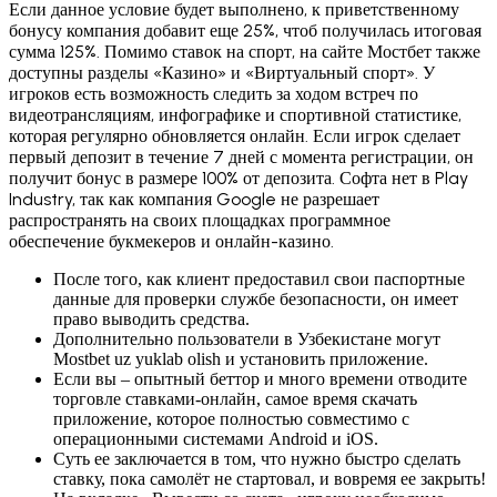
Если данное условие будет выполнено, к приветственному
бонусу компания добавит еще 25%, чтоб получилась итоговая
сумма 125%. Помимо ставок на спорт, на сайте Мостбет также
доступны разделы «Казино» и «Виртуальный спорт». У
игроков есть возможность следить за ходом встреч по
видеотрансляциям, инфографике и спортивной статистике,
которая регулярно обновляется онлайн. Если игрок сделает
первый депозит в течение 7 дней с момента регистрации, он
получит бонус в размере 100% от депозита. Софта нет в Play
Industry, так как компания Google не разрешает
распространять на своих площадках программное
обеспечение букмекеров и онлайн-казино.
После того, как клиент предоставил свои паспортные
данные для проверки службе безопасности, он имеет
право выводить средства.
Дополнительно пользователи в Узбекистане могут
Mostbet uz yuklab olish и установить приложение.
Если вы – опытный беттор и много времени отводите
торговле ставками-онлайн, самое время скачать
приложение, которое полностью совместимо с
операционными системами Android и iOS.
Суть ее заключается в том, что нужно быстро сделать
ставку, пока самолёт не стартовал, и вовремя ее закрыть!