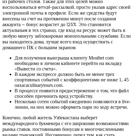
из рабочих столов. Также для этих целей можно
воспользоваться email-рассылкой, просто указав адрес своей
электронной почты в профиле. Если же средства будут
внесены на счет на протяжении минут после создания
аккаунта – бонус возрастет до 125%. Это становится
актуальным в тех странах, где вход на ресурс может быть в
любую минуту заблокирован монопольными службами. Если
вы находитесь дома, лучше всего вход осуществить с
домашнего ПК с большим экраном.
Для получения выигрыша клиенту Mostbet com
необходимо в личном кабинете перейти на вкладку
«Вывести со счета».
В каждом экспрессе должно быть не менее трех
спортивных событий с коэффициентами не ниже 1, 45
oaxacaculinarytours.com.
В процессе появится предостережение о том, что файл
способен причинить вред устройству.
Несколько сотен событий ежедневно появляются в live-
линии, на них можно оформить пари по ходу встречи.
Конечно, любой житель Узбекистана выберет
международного букмекера с его широкими возможностями
рынка ставок, постоянными бонусам и многочисленными
видами транзакций. Несомненно, перед тем, как стать