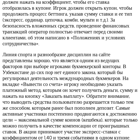
должен нажать на коэффициент, чтобы его ставка
отобразилась в купоне. Игрок должен открыть купон, чтобы
продолжить процесс беттинга, указав сумму ставки и ее тип
(экспресс, ординар, цепочка, комби, мульти и т.д.). За
безопасность вложенных средств, проведение финансовых
транзакций оператор полностью отвечает перед своими
клиентами, об этом написано в «Положениях и условиях
сотрудничества».
Линия спорта и разнообразие дисциплин на сайте
представлены хорошо, что является одним из ведущих
факторов при выборе игроками букмекерской конторы. В
Узбекистане до сих пор нет единого закона, который бы
регулировал деятельность международных букмекеров. На
вкладке «Вывести со счета» игроку необходимо указать
платежный метод, которым он хочет получить деньги, сумму и
нажать на кнопку «Заказать выплату». Обратите внимание,
что выводить средства пользователю разрешается только тем
же способом, которым ранее был пополнен депозит. Самые
активные участники постепенно продвигаются к достижению
цели – максимальной сумме коинов (кешбека), которые только
можно получить в качестве компенсации от проигрышных
ставок. В акции принимают участие экспресс-ставки с
коэффициентом от 1,40 и тремя событиями в одном купоне.