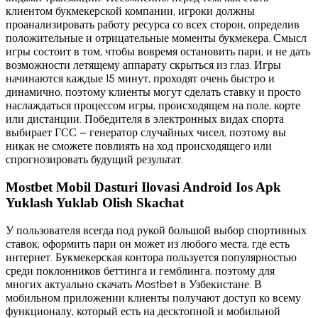
клиентом букмекерской компании, игроки должны
проанализировать работу ресурса со всех сторон, определив
положительные и отрицательные моменты букмекера. Смысл
игры состоит в том, чтобы вовремя остановить пари, и не дать
возможности летящему аппарату скрыться из глаз. Игры
начинаются каждые 15 минут, проходят очень быстро и
динамично, поэтому клиенты могут сделать ставку и просто
наслаждаться процессом игры, происходящем на поле, корте
или дистанции. Победителя в электронных видах спорта
выбирает ГСС – генератор случайных чисел, поэтому вы
никак не сможете повлиять на ход происходящего или
спрогнозировать будущий результат.
Mostbet Mobil Dasturi Ilovasi Android Ios Apk
Yuklash Yuklab Olish Skachat
У пользователя всегда под рукой большой выбор спортивных
ставок, оформить пари он может из любого места, где есть
интернет. Букмекерская контора пользуется популярностью
среди поклонников беттинга и гемблинга, поэтому для
многих актуально скачать Mostbet в Узбекистане. В
мобильном приложении клиенты получают доступ ко всему
функционалу, который есть на десктопной и мобильной