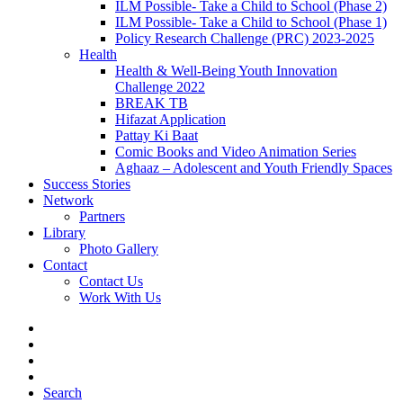
ILM Possible- Take a Child to School (Phase 2)
ILM Possible- Take a Child to School (Phase 1)
Policy Research Challenge (PRC) 2023-2025
Health
Health & Well-Being Youth Innovation
Challenge 2022
BREAK TB
Hifazat Application
Pattay Ki Baat
Comic Books and Video Animation Series
Aghaaz – Adolescent and Youth Friendly Spaces
Success Stories
Network
Partners
Library
Photo Gallery
Contact
Contact Us
Work With Us
Search