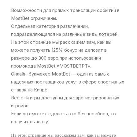
Возможности для прямых трансляций событий в
MostBet ограничены.
Отдельная категория развлечений,
подразделяющаяся на различные виды лотерей.
На этой странице мы расскажем вам, как вы
можете получить 125% бонус на депозит в
размере до 300 евро при использовании
промокода MostBet «MOSTBETPT».
Онлайн-букмекер MostBet — один из самых
надежных поставщиков услуг в сфере спортивных
ставок на Кипре.
Все эти игры доступны для зарегистрированных
игроков.
Если он сможет сделать это без перебора, то
получит выплату.
На этой странице мы расскажем вам, как вы можете