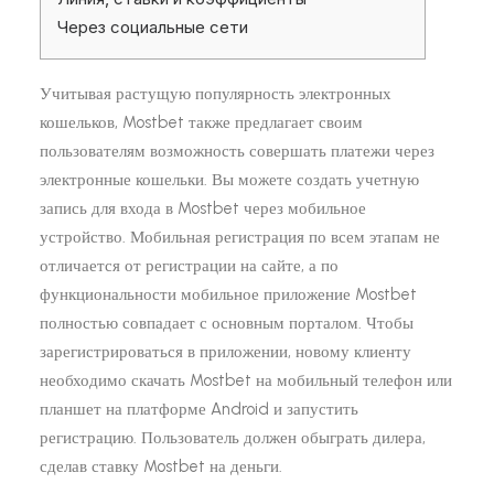
Через социальные сети
Учитывая растущую популярность электронных
кошельков, Mostbet также предлагает своим
пользователям возможность совершать платежи через
электронные кошельки. Вы можете создать учетную
запись для входа в Mostbet через мобильное
устройство. Мобильная регистрация по всем этапам не
отличается от регистрации на сайте, а по
функциональности мобильное приложение Mostbet
полностью совпадает с основным порталом. Чтобы
зарегистрироваться в приложении, новому клиенту
необходимо скачать Mostbet на мобильный телефон или
планшет на платформе Android и запустить
регистрацию. Пользователь должен обыграть дилера,
сделав ставку Mostbet на деньги.