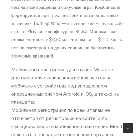
бесплатные вращения и бонусные игры. Комбинации
формируются при трех, четырех и пяти одинаковых
значениях. Burning Wins — классический «фруктовый»
слот от Playson с конфигурацией 3×3. Минимальная
ставка составляет $0,10, максимальная — $100. Здесь
нет ни скаттеров, ни диких спинов, ни бесплатных
бонусных вращений.
Мобильное приложение для ставок Mostbets
доступно для скачивания и используется на
мобильных устройствах под управлением
операционных систем Android и iOS, а также на
планшетах.
Мобильная регистрация по всем этапам не
отличается от регистрации на сайте, а по
функциональности мобильное приложение Mostbet
полностью совпадает с основным порталом.