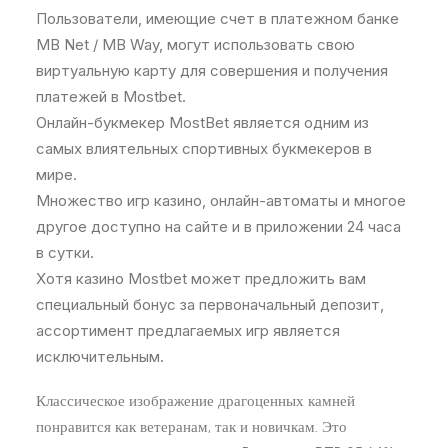
Пользователи, имеющие счет в платежном банке
MB Net / MB Way, могут использовать свою
виртуальную карту для совершения и получения
платежей в Mostbet.
Онлайн-букмекер MostBet является одним из
самых влиятельных спортивных букмекеров в
мире.
Множество игр казино, онлайн-автоматы и многое
другое доступно на сайте и в приложении 24 часа
в сутки.
Хотя казино Mostbet может предложить вам
специальный бонус за первоначальный депозит,
ассортимент предлагаемых игр является
исключительным.
Классическое изображение драгоценных камней
понравится как ветеранам, так и новичкам. Это