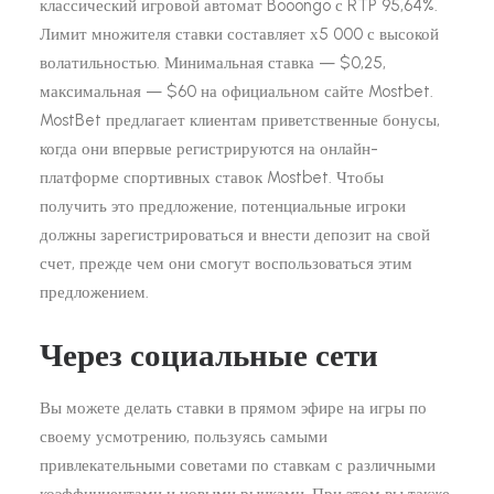
классический игровой автомат Booongo с RTP 95,64%.
Лимит множителя ставки составляет х5 000 с высокой
волатильностью. Минимальная ставка — $0,25,
максимальная — $60 на официальном сайте Mostbet.
MostBet предлагает клиентам приветственные бонусы,
когда они впервые регистрируются на онлайн-
платформе спортивных ставок Mostbet. Чтобы
получить это предложение, потенциальные игроки
должны зарегистрироваться и внести депозит на свой
счет, прежде чем они смогут воспользоваться этим
предложением.
Через социальные сети
Вы можете делать ставки в прямом эфире на игры по
своему усмотрению, пользуясь самыми
привлекательными советами по ставкам с различными