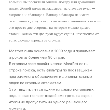
времени вы посвятили онлайн-покеру или домашним
играм. Живой дилер выкладывает на стол две руки —
«игрока» и «банкира». Банкир в баккара не имеет
отношения к дому, а игрок не имеет отношения к вам —
это просто две стороны, на которые можно делать
ставки. Только эти две руки будут сданы, независимо от
того, сколько игроков за столом.
Mostbet была основана в 2009 году и принимает
игроков из более чем 90 стран.
В игровом зале онлайн-казино MostBet есть
строка поиска, есть фильтры по поставщикам
программного обеспечения и дополнительные
опции по игровым автоматам.
Этот вид является одним из самых популярных,
ведь он заставляет людей смотреть на экран,
чтобы не пропустить ни одного решающего
момента.