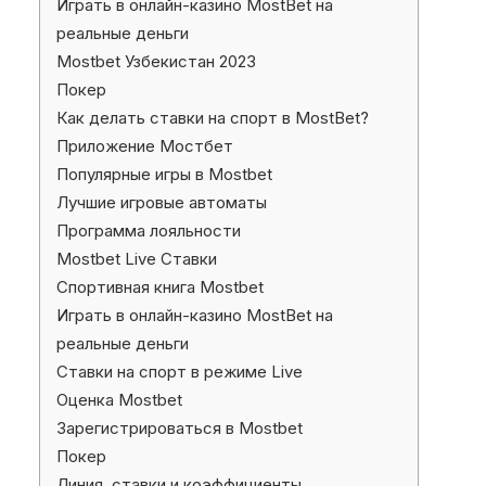
Играть в онлайн-казино MostBet на
реальные деньги
Mostbet Узбекистан 2023
Покер
Как делать ставки на спорт в MostBet?
Приложение Мостбет
Популярные игры в Mostbet
Лучшие игровые автоматы
Программа лояльности
Mostbet Live Ставки
Спортивная книга Mostbet
Играть в онлайн-казино MostBet на
реальные деньги
Ставки на спорт в режиме Live
Оценка Mostbet
Зарегистрироваться в Mostbet
Покер
Линия, ставки и коэффициенты