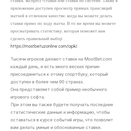
ставки, экспресс-ставки или ставки по системе. Также в
приложении доступен просмотр прямых трансляций
матчей в отличном качестве, когда вы можете делать
ставки прямо по ходу матча. В то же время вы можете
просматривать статистику, которая поможет вам
сделать правильный выбор
https://mostbetuzonline.com/apk/
.
Тысячи игроков делают ставки на MostBet.com
каждый день, и есть много веских причин
присоединиться к этому спортбуку, который
доступен в более чем 90 странах.
Она представляет собой пример необычного
игрового софта.
При этом вы также будете получать последние
статистические данные и информацию, чтобы
оставаться в курсе событий игры, что позволит
вам делать умные и обоснованные ставки.