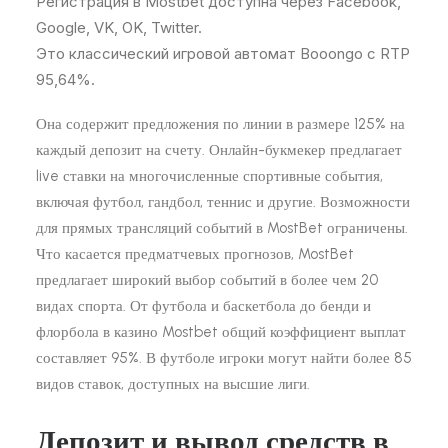
Регистрация в Mostbet доступна через Facebook,
Google, VK, OK, Twitter.
Это классический игровой автомат Booongo с RTP
95,64%.
Она содержит предложения по линии в размере 125% на
каждый депозит на счету. Онлайн-букмекер предлагает
live ставки на многочисленные спортивные события,
включая футбол, гандбол, теннис и другие. Возможности
для прямых трансляций событий в MostBet ограничены.
Что касается предматчевых прогнозов, MostBet
предлагает широкий выбор событий в более чем 20
видах спорта. От футбола и баскетбола до бенди и
флорбола в казино Mostbet общий коэффициент выплат
составляет 95%. В футболе игроки могут найти более 85
видов ставок, доступных на высшие лиги.
Депозит и вывод средств в