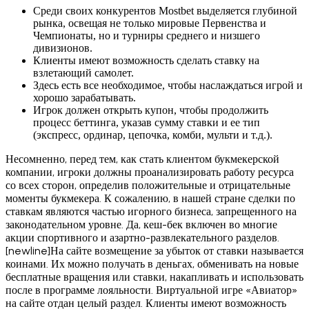
Среди своих конкурентов Mostbet выделяется глубиной
рынка, освещая не только мировые Первенства и
Чемпионаты, но и турниры среднего и низшего
дивизионов.
Клиенты имеют возможность сделать ставку на
взлетающий самолет.
Здесь есть все необходимое, чтобы наслаждаться игрой и
хорошо зарабатывать.
Игрок должен открыть купон, чтобы продолжить
процесс беттинга, указав сумму ставки и ее тип
(экспресс, ординар, цепочка, комби, мульти и т.д.).
Несомненно, перед тем, как стать клиентом букмекерской
компании, игроки должны проанализировать работу ресурса
со всех сторон, определив положительные и отрицательные
моменты букмекера. К сожалению, в нашей стране сделки по
ставкам являются частью игорного бизнеса, запрещенного на
законодательном уровне. Да, кеш-бек включен во многие
акции спортивного и азартно-развлекательного разделов.
[newline]На сайте возмещение за убыток от ставки называется
коинами. Их можно получать в деньгах, обменивать на новые
бесплатные вращения или ставки, накапливать и использовать
после в программе лояльности. Виртуальной игре «Авиатор»
на сайте отдан целый раздел. Клиенты имеют возможность