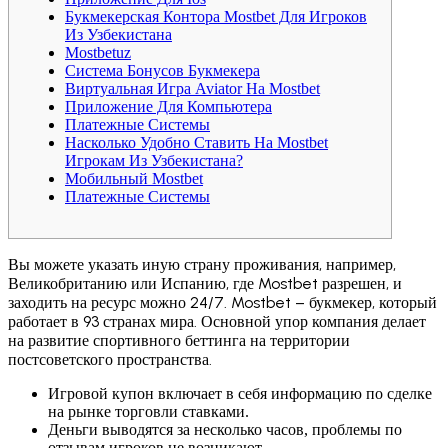
Букмекерская Контора Mostbet Для Игроков
Из Узбекистана
Mostbetuz
Система Бонусов Букмекера
Виртуальная Игра Aviator На Mostbet
Приложение Для Компьютера
Платежные Системы
Насколько Удобно Ставить На Mostbet
Игрокам Из Узбекистана?
Мобильный Mostbet
Платежные Системы
Вы можете указать иную страну проживания, например,
Великобританию или Испанию, где Mostbet разрешен, и
заходить на ресурс можно 24/7. Mostbet – букмекер, который
работает в 93 странах мира. Основной упор компания делает
на развитие спортивного беттинга на территории
постсоветского пространства.
Игровой купон включает в себя информацию по сделке
на рынке торговли ставками.
Деньги выводятся за несколько часов, проблемы по
отзывам игроков не возникают.