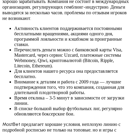
хорошо зарабатывать. Компания не состоит в международных
организациях, регулирующих гемблинг-индустрию. Деньги
выводятся за несколько часов, проблемы по отзывам игроков
не возникают.
Активность клиентов поддерживается постоянными
бесплатными вращениями, акциями одного дня,
программой лояльности и кэшбэком за проигранные
ставки.
Перечислить деньги можно с банковской карты Visa,
Mastercard, через сервис Uzcard, платежные системы
Webmoney, Qiwi, криптовалютой (Bitcoin, Ripple,
Litecoin, Ethereum).
Для клиентов нашего ресурса она предоставляется
бесплатно.
Внимание к деталям и работа с 2009 года — лучшие
подтверждения того, что это компания, созданная для
длительной плодотворной работы.
Время отклика – 3-5 минут в зависимости от загрузки
линии.
В списке большой выбор футбольных лиг, регулярно
обновляются боксерские бои.
MostBet предлагает хорошие условия, неплохую линию с
подробной росписью не только на топовые, но и игры с