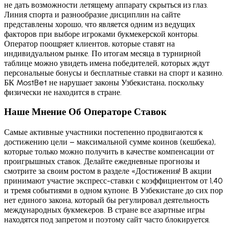
не дать возможности летящему аппарату скрыться из глаз.
Линия спорта и разнообразие дисциплин на сайте
представлены хорошо, что является одним из ведущих
факторов при выборе игроками букмекерской конторы.
Оператор поощряет клиентов, которые ставят на
индивидуальном рынке. По итогам месяца в турнирной
таблице можно увидеть имена победителей, которых ждут
персональные бонусы и бесплатные ставки на спорт и казино.
БК MostBet не нарушает законы Узбекистана, поскольку
физически не находится в стране.
Наше Мнение Об Операторе Ставок
Самые активные участники постепенно продвигаются к
достижению цели – максимальной сумме коинов (кешбека),
которые только можно получить в качестве компенсации от
проигрышных ставок. Делайте ежедневные прогнозы и
смотрите за своим ростом в разделе «Достижения! В акции
принимают участие экспресс-ставки с коэффициентом от 1,40
и тремя событиями в одном купоне. В Узбекистане до сих пор
нет единого закона, который бы регулировал деятельность
международных букмекеров. В стране все азартные игры
находятся под запретом и поэтому сайт часто блокируется.