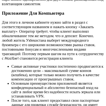
взлетающим самолетом.
Приложение Для Компьютера
Для этого в личном кабинете нужно зайти в раздел с
соответствующим названием и нажать кнопку «Заказать
выплату». Оператор требует, чтобы клиент выполнял
обналичивание тем же методом, что и депозит. Конечно,
любой житель Узбекистана выберет международного
букмекера с его широкими возможностями рынка ставок,
постоянными бонусам и многочисленными видами
транзакций. Поэтому первым шагом на пути к сотрудничеству
с Mostbet становится регистрация клиента.
Самые активные участники постепенно продвигаются к
достижению цели – максимальной сумме коинов
(кешбека), которые только можно получить в качестве
компенсации от проигрышных ставок.
Основным преимуществом приложений является
конфиденциальный и абсолютно безопасный вход на
сайт в любое время без надобности искать зеркала или
устанавливать VPN.
После того, как клиент предоставил свои паспортные
данные для проверки службе безопасности, он имеет