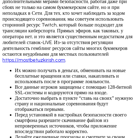
дополнительными мерами безопасности, работая даже при
сбоях не только на самом букмекерском сайте, но и при
неполадках в Сети. Для тех, кто хочет наблюдать за ходом
происходящего соревнования, мы советуем использовать
сторонний ресурс Twitch, который больше подходит для
трансляции киберспорта. Прямых эфиров, как таковых, у
оператора нет, и это является существенным недостатком для
любителей ставок-LIVE. Из-за отсутствия регуляции
деятельность гемблинг ресурсов сайты многих букмекеров
остаются неудобными для местных пользователей
https://mostbetuzkirish.com
.
Их можно получать в деньгах, обменивать на новые
бесплатные вращения или ставки, накапливать и
использовать после в программе лояльности.
Все данные игроков защищены с помощью 128-битной
SSL-системы и кодируются прямо на входе.
Достаточно выбрать в пункте “ставь на своих” нужную
страну и национальные соревнования будут
отображаться первыми.
Перед установкой в настройках безопасности своего
смартфона разрешите скачивание файлов из
непроверенных источников, чтобы приложение
впоследствии работало корректно.
Делайте ежедневные прогнозы и смотрите за своим