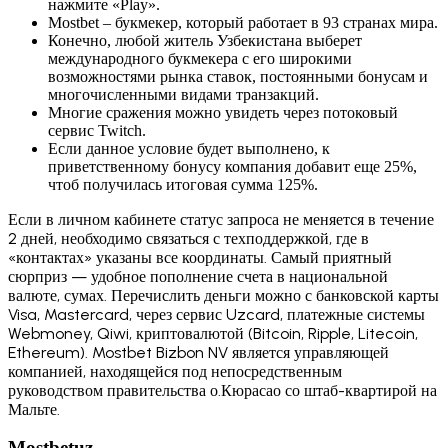
нажмите «Play».
Mostbet – букмекер, который работает в 93 странах мира.
Конечно, любой житель Узбекистана выберет
международного букмекера с его широкими
возможностями рынка ставок, постоянными бонусам и
многочисленными видами транзакций.
Многие сражения можно увидеть через потоковый
сервис Twitch.
Если данное условие будет выполнено, к
приветственному бонусу компания добавит еще 25%,
чтоб получилась итоговая сумма 125%.
Если в личном кабинете статус запроса не меняется в течение
2 дней, необходимо связаться с техподдержкой, где в
«контактах» указаны все координаты. Самый приятный
сюрприз — удобное пополнение счета в национальной
валюте, сумах. Перечислить деньги можно с банковской карты
Visa, Mastercard, через сервис Uzcard, платежные системы
Webmoney, Qiwi, криптовалютой (Bitcoin, Ripple, Litecoin,
Ethereum). Mostbet Bizbon NV является управляющей
компанией, находящейся под непосредственным
руководством правительства о.Кюрасао со штаб-квартирой на
Мальте.
Mostbetuz