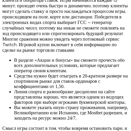
клиента и оператора ставок. Игры начинаются каждые 15
минут, проходят очень быстро и динамично, поэтому клиенты
могут сделать ставку и просто наслаждаться процессом игры,
происходящем на поле, корте или дистанции. Победителя в
электронных видах спорта выбирает ГСС – генератор
случайных чисел, поэтому вы никак не сможете повлиять на
ход происходящего или спрогнозировать будущий результат.
Многие сражения можно увидеть через потоковый сервис
Twitch. Игровой купон включает в себя информацию по
сделке на рынке торговли ставками.
В разделе «Акции и бонусы» вы сможете прочесть обо
всех дополнительных условиях, которые предлагает
оператор своим клиентам.
Средства нужно будет отыграть в 20-кратном размере на
спортивном рынке для ставок-ординаров с
коэффициентами от 1,50.
Линия спорта и разнообразие дисциплин на сайте
представлены хорошо, что является одним из ведущих
факторов при выборе игроками букмекерской конторы.
Вы можете указать иную страну проживания, например,
Великобританию или Испанию, где Mostbet разрешен, и
заходить на ресурс можно 24/7.
Смысл игры состоит в том, чтобы вовремя остановить пари, и