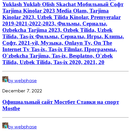
Yuklash Yuklab Olish Skachat Мобильный Софт
Tarjima Kinolar 2023 Media Olam, Tarjima
Kinolar 2023, Uzbek Tilida Kinolar, Premyeralar
2019-2021-2022-2023, Фильмы, Сериалы,
Ozbekcha Tarjima 2023, Ozbek Tilida, Uzbek
Tilida, Tas-ix Фильмы, Сериалы, Игры, Клипы,
Софт, 2021-yil, Музыка, Onlayn Tv, On The
Internet Tv Tas-ix, Tas-ix Filmlar, Программы,
O`zbekcha Tarjima, Tas-ix, Besplatno, O`zbek
Tilida, Uzbek Tilida, Tas-ix 2020, 2021, 20
by webphase
December 7, 2022
Официальный сайт Мостбет Ставки на спорт
Mostbe
by webphase