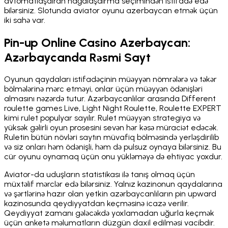
avtomatlaşdıran nağdlaşdırma seçimindən istifadə edə
bilərsiniz. Slotunda aviator oyunu azerbaycan etmək üçün
iki sahə var.
Pin-up Online Casino Azerbaycan:
Azərbaycanda Rəsmi Sayt
Oyunun qaydaları istifadəçinin müəyyən nömrələrə və təkər
bölmələrinə mərc etməyi, onlar üçün müəyyən ödənişləri
almasını nəzərdə tutur. Azərbaycanlılar arasında Different
roulette games Live, Light Night Roulette, Roulette EXPERT
kimi rulet populyar sayılır. Rulet müəyyən strategiya və
yüksək gəlirli oyun prosesini sevən hər kəsə müraciət edəcək.
Ruletin bütün növləri saytın müvafiq bölməsində yerləşdirilib
və siz onları həm ödənişli, həm də pulsuz oynaya bilərsiniz. Bu
cür oyunu oynamaq üçün onu yükləməyə də ehtiyac yoxdur.
Aviator-da uduşların statistikası ilə tanış olmaq üçün
müxtəlif mərclər edə bilərsiniz. Yalnız kazinonun qaydalarına
və şərtlərinə hazır olan yetkin azərbaycanlıların pin upward
kazinosunda qeydiyyatdan keçməsinə icazə verilir.
Qeydiyyat zamanı gələcəkdə yoxlamadan uğurla keçmək
üçün anketə məlumatların düzgün daxil edilməsi vacibdir.