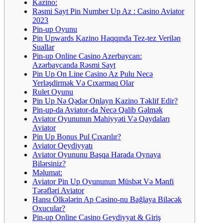
Kazino:
Rəsmi Sayt Pin Number Up Az : Casino Aviator
2023
Pin-up Oyunu
Pin Upwards Kazino Haqqında Tez-tez Verilən
Suallar
Pin-up Online Casino Azerbaycan:
Azərbaycanda Rəsmi Sayt
Pin Up On Line Casino Az Pulu Necə
Yerləşdirmək Və Çıxarmaq Olar
Rulet Oyunu
Pin Up Nə Qədər Onlayn Kazino Təklif Edir?
Pin-up-da Aviator-da Necə Qalib Gəlmək
Aviator Oyununun Mahiyyəti Və Qaydaları
Aviator
Pin Up Bonus Pul Çıxarılır?
Aviator Qeydiyyatı
Aviator Oyununu Başqa Harada Oynaya
Bilərsiniz?
Məlumat:
Aviator Pin Up Oyununun Müsbət Və Mənfi
Tərəfləri Aviator
Hansı Ölkələrin Ap Casino-nu Bağlaya Biləcək
Oxucular?
Pin-up Online Casino Geydiyyat & Giriş