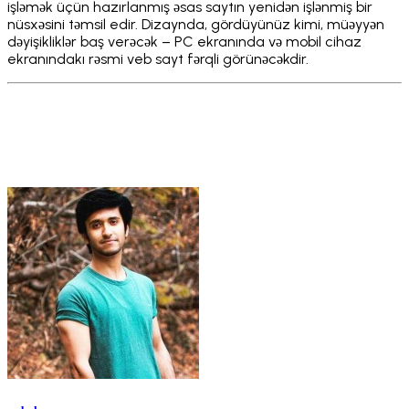
işləmək üçün hazırlanmış əsas saytın yenidən işlənmiş bir
nüsxəsini təmsil edir. Dizaynda, gördüyünüz kimi, müəyyən
dəyişikliklər baş verəcək – PC ekranında və mobil cihaz
ekranındakı rəsmi veb sayt fərqli görünəcəkdir.