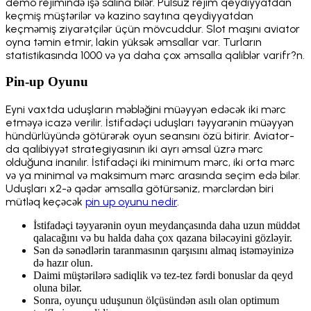
demo rejimində işə salına bilər. Pulsuz rejim qeydiyyatdan
keçmiş müştərilər və kazino saytına qeydiyyatdan
keçməmiş ziyarətçilər üçün mövcuddur. Slot maşını aviator
oyna təmin etmir, lakin yüksək əmsallar var. Turların
statistikasında 1000 və ya daha çox əmsalla qaliblər varifr?n.
Pin-up Oyunu
Eyni vaxtda uduşların məbləğini müəyyən edəcək iki mərc
etməyə icazə verilir. İstifadəçi uduşları təyyarənin müəyyən
hündürlüyündə götürərək oyun seansını özü bitirir. Aviator-
da qalibiyyət strategiyasının iki ayrı əmsal üzrə mərc
olduğuna inanılır. İstifadəçi iki minimum mərc, iki orta mərc
və ya minimal və maksimum mərc arasında seçim edə bilər.
Uduşları x2-ə qədər əmsalla götürsəniz, mərclərdən biri
mütləq keçəcək
pin up oyunu nedir
.
İstifadəçi təyyarənin oyun meydançasında daha uzun müddət
qalacağını və bu halda daha çox qazana biləcəyini gözləyir.
Sən də sənədlərin taranmasının qarşısını almaq istəməyinizə
də hazır olun.
Daimi müştərilərə sadiqlik və tez-tez fərdi bonuslar da qeyd
oluna bilər.
Sonra, oyunçu uduşunun ölçüsündən asılı olan optimum