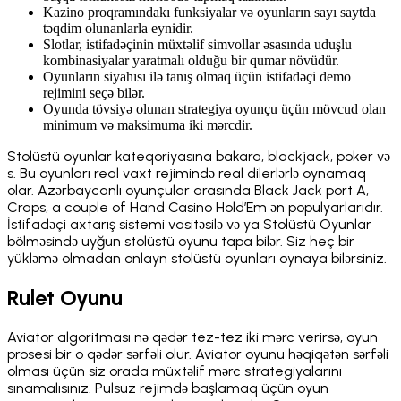
Kazino proqramındakı funksiyalar və oyunların sayı saytda
təqdim olunanlarla eynidir.
Slotlar, istifadəçinin müxtəlif simvollar əsasında uduşlu
kombinasiyalar yaratmalı olduğu bir qumar növüdür.
Oyunların siyahısı ilə tanış olmaq üçün istifadəçi demo
rejimini seçə bilər.
Oyunda tövsiyə olunan strategiya oyunçu üçün mövcud olan
minimum və maksimuma iki mərcdir.
Stolüstü oyunlar kateqoriyasına bakara, blackjack, poker və
s. Bu oyunları real vaxt rejimində real dilerlərlə oynamaq
olar. Azərbaycanlı oyunçular arasında Black Jack port A,
Craps, a couple of Hand Casino Hold’Em ən populyarlarıdır.
İstifadəçi axtarış sistemi vasitəsilə və ya Stolüstü Oyunlar
bölməsində uyğun stolüstü oyunu tapa bilər. Siz heç bir
yükləmə olmadan onlayn stolüstü oyunları oynaya bilərsiniz.
Rulet Oyunu
Aviator algoritması nə qədər tez-tez iki mərc verirsə, oyun
prosesi bir o qədər sərfəli olur. Aviator oyunu həqiqətən sərfəli
olması üçün siz orada müxtəlif mərc strategiyalarını
sınamalısınız. Pulsuz rejimdə başlamaq üçün oyun