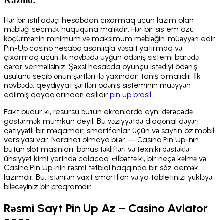
Kazino:
Hər bir istifadəçi hesabdan çıxarmaq üçün lazım olan
məbləği seçmək hüququna malikdir. Hər bir sistem özü
köçürmənin minimum və maksimum məbləğini müəyyən edir.
Pin-Up casino hesaba asanlıqla vəsait yatırmaq və
çıxarmaq üçün ilk növbədə uyğun ödəniş sistemi barədə
qərar verməlisiniz. Şəxsi hesabda oyunçu istədiyi ödəniş
üsulunu seçib onun şərtləri ilə yaxından tanış olmalıdır. İlk
növbədə, qeydiyyat şərtləri ödəniş sisteminin müəyyən
edilmiş qaydalarından asılıdır
pin up brasil
.
Fakt budur ki, resursu bütün ekranlarda eyni dərəcədə
göstərmək mümkün deyil. Bu vəziyyətdə diaqonal dəyəri
qətiyyətli bir məqamdır, smartfonlar üçün və saytın öz mobil
versiyası var. Narahat olmaya bilər — Casino Pin Up-nin
bütün slot maşınları, bonus təklifləri və texniki dəstəklə
ünsiyyət kimi yerində qalacaq. Əlbəttə ki, bir neçə kəlmə və
Casino Pin Up-nin rəsmi tətbiqi haqqında bir söz demək
lazımdır. Bu, istənilən vaxt smartfon və ya tabletinizi yükləyə
biləcəyiniz bir proqramdır.
Rəsmi Sayt Pin Up Az – Casino Aviator