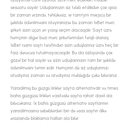
özlüyündə canlı oyunlar üzrə mərc edərkən müsbət
sesuatu sayılır. Uduşlarınızın siz tələb etdikdən çox qısa
bir zaman ərzində, təhlükəsiz, w tamtym miejscu bir
şəkildə ödənilməsini istəyirsinizsə bu zaman 1xBet mərc
şirkəti sizin üçün ən yaxşı seçim olacaqdır. Sayt üzrə
həmçinin digər bəzi mərc şirkətlərindən fərqli olaraq
1xBet rəsmi saytı tərəfindən sizin uduşlarınız üzrə heç bir
faiz dərəcəsi tutulmayacaqdır. Bu da özlüyündə çox
gözəl bir hal sayılır və sizin uduşlarınızın tam bir şəkildə
ödənilməsini təmin edir. Həmçinin də siz uduşlarınızı
istədiyiniz zaman və istədiyiniz məbləğdə çəkə bilərsiniz.
Yaradılmış bu güzgü linklər sayta alternativdir və times
bahis güzgüsü linkləri vasitəsilə sayta rahat daxil ola
biləcəksiniz. 1x bahis güzgüsü alternativ saytlarının
yaradılmasına səbəblərdən biri də əsas saytın ölkə
ərazisində bloklama halları ola bilər.