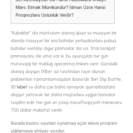
Mərc Etmək Mümkündür? İdman Üzrə Hansi
Proqnozlara Üstünlük Veri̇li̇r?
“Kuboklar” da müntəzəm olaraq işləyir və müəyyən bir
dövrdə müəyyən bir sıra bahislər yerləşdirənlərə pulsuz
bahislər verildiyi digər promoslar da va. StarJackpot
promosyonu de uma var ki, bu oyunçuları hər gün
mütərəqqi bir məbləğ qazanma imkanı verir. Gündəlik
olaraq dəyişən 1XBet az tərəfindən təyin olunan
problemləri tamamlamaqdan ibarətdir. Bet Slip Battle,
30
1xbet
və daha çox bahis oynayan qumarbazlara
diqqət yetirərək, bir daha müştərilərə uyğun bonuslar
təqdim edir. Hər gün ən yaxşı müvəffəqiyyətli menecerə
700 dollar mükafat verilir.
Burada kazino oyunları oynamaq üçün əlavə proqram
yükləməyə ehtiyac yoxdur.