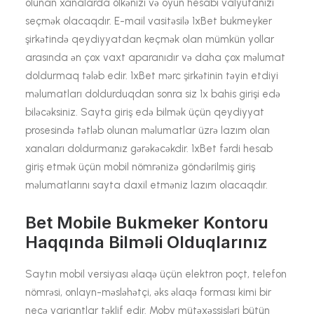
olunan xanalarda ölkənizi və oyun hesabı valyutanızı
seçmək olacaqdır. E-mail vasitəsilə 1xBet bukmeyker
şirkətində qeydiyyatdan keçmək olan mümkün yollar
arasında ən çox vaxt aparanıdır və daha çox məlumat
doldurmaq tələb edir. 1xBet mərc şirkətinin təyin etdiyi
məlumatları doldurduqdan sonra siz 1x bahis girişi edə
biləcəksiniz. Sayta giriş edə bilmək üçün qeydiyyat
prosesində tətləb olunan məlumatlar üzrə lazım olan
xanaları doldurmanız gərəkəcəkdir. 1xBet fərdi hesab
giriş etmək üçün mobil nömrənizə göndərilmiş giriş
məlumatlarını sayta daxil etməniz lazım olacaqdır.
Bet Mobile Bukmeker Kontoru
Haqqında Bilməli Olduqlarınız
Saytın mobil versiyası əlaqə üçün elektron poçt, telefon
nömrəsi, onlayn-məsləhətçi, əks əlaqə forması kimi bir
neçə variantlar təklif edir. Moby mütəxəssisləri bütün