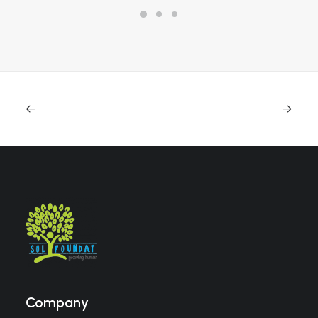
Company