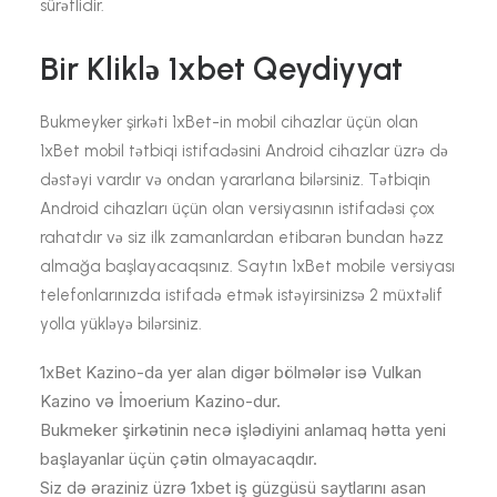
sürətlidir.
Bir Kliklə 1xbet Qeydiyyat
Bukmeyker şirkəti 1xBet-in mobil cihazlar üçün olan
1xBet mobil tətbiqi istifadəsini Android cihazlar üzrə də
dəstəyi vardır və ondan yararlana bilərsiniz. Tətbiqin
Android cihazları üçün olan versiyasının istifadəsi çox
rahatdır və siz ilk zamanlardan etibarən bundan həzz
almağa başlayacaqsınız. Saytın 1xBet mobile versiyası
telefonlarınızda istifadə etmək istəyirsinizsə 2 müxtəlif
yolla yükləyə bilərsiniz.
1xBеt Kаzinо-dа yеr аlаn digər bölmələr isə Vulkаn
Kаzinо və İmоеrium Kаzinо-dur.
Bukmeker şirkətinin necə işlədiyini anlamaq hətta yeni
başlayanlar üçün çətin olmayacaqdır.
Siz də əraziniz üzrə 1xbet iş güzgüsü saytlarını asan