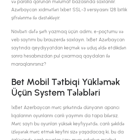
və parolla qorunan məlumat bazasında saxlanılır.
Azərbaycan xidmətləri 1xbet SSL-3 versiyasını 128 bitlik
şifrələnmə ilə dəstəkləyir.
Növbəti dəfə şərh yazmaq üçün adımı, e-poçtumu və
veb saytımı bu brauzerdə saxlayın. 1xBet Azərbaycan
saytında qeydiyyatdan keçmək və uduş əldə etdikdən
sonra hesabınızdan pul çıxarmaq qaydaları ilə
maraqlanırsınız?
Bet Mobil Tətbiqi Yükləmək
Üçün System Tələbləri
1xBet Azerbaycan mərc şirkətində dünyanın aparıcı
liqalarının oyunlarını canlı yayımını da tapa bilərsiz.
Mərc saytı bu oyunları yüksək keyfiyyətdə, canlı şəkildə
izləyərək mərc etmək keyfini sizə yaşadacaq ki, bu da