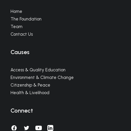
Home
The Foundation
Team
Contact Us
Causes
Access & Quality Education
Environment & Climate Change
Citizenship & Peace
Health & Livelihood
Connect