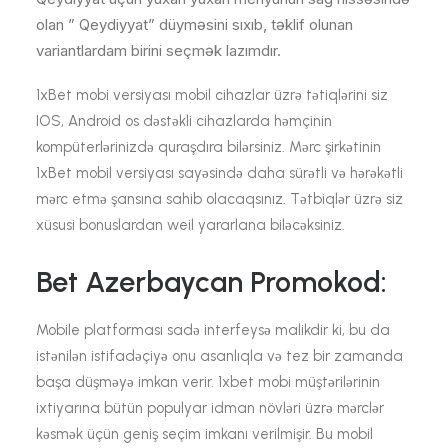
olan ” Qeydiyyat” düyməsini sıxıb, təklif olunan
variantlardam birini seçmək lazımdır.
1xBet mobi versiyası mobil cihazlar üzrə tətiqlərini siz
IOS, Android os dəstəkli cihazlarda həmçinin
kompüterlərinizdə quraşdıra bilərsiniz. Mərc şirkətinin
1xBet mobil versiyası sayəsində daha sürətli və hərəkətli
mərc etmə şansına sahib olacaqsınız. Tətbiqlər üzrə siz
xüsusi bonuslardan weil yararlana biləcəksiniz.
Bet Azerbaycan Promokod:
Mobile platforması sadə interfeysə malikdir ki, bu da
istənilən istifadəçiyə onu asanlıqla və tez bir zamanda
başa düşməyə imkan verir. 1xbet mobi müştərilərinin
ixtiyarına bütün populyar idman növləri üzrə mərclər
kəsmək üçün geniş seçim imkanı verilmişir. Bu mobil