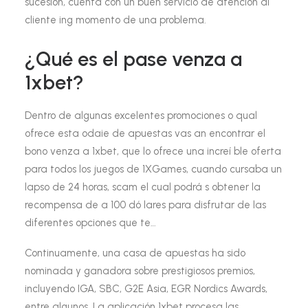
sucesión, cuenta con un buen servicio de atención al
cliente ing momento de una problema.
¿Qué es el pase venza a
1xbet?
Dentro de algunas excelentes promociones o qual
ofrece esta odaie de apuestas vas an encontrar el
bono venza a 1xbet, que lo ofrece una increí ble oferta
para todos los juegos de 1XGames, cuando cursaba un
lapso de 24 horas, scam el cual podrá s obtener la
recompensa de a 100 dó lares para disfrutar de las
diferentes opciones que te…
Continuamente, una casa de apuestas ha sido
nominada y ganadora sobre prestigiosos premios,
incluyendo IGA, SBC, G2E Asia, EGR Nordics Awards,
entre algunos. La aplicación 1xbet procesa las