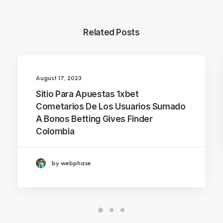
Related Posts
August 17, 2023
Sitio Para Apuestas 1xbet
Cometarios De Los Usuarios Sumado
A Bonos Betting Gives Finder
Colombia
by webphase