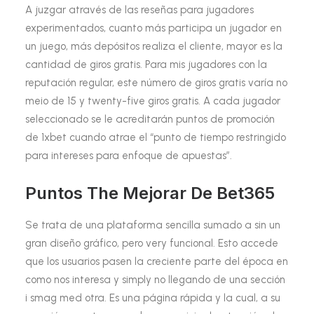
A juzgar através de las reseñas para jugadores
experimentados, cuanto más participa un jugador en
un juego, más depósitos realiza el cliente, mayor es la
cantidad de giros gratis. Para mis jugadores con la
reputación regular, este número de giros gratis varía no
meio de 15 y twenty-five giros gratis. A cada jugador
seleccionado se le acreditarán puntos de promoción
de 1xbet cuando atrae el “punto de tiempo restringido
para intereses para enfoque de apuestas”.
Puntos The Mejorar De Bet365
Se trata de una plataforma sencilla sumado a sin un
gran diseño gráfico, pero very funcional. Esto accede
que los usuarios pasen la creciente parte del época en
como nos interesa y simply no llegando de una sección
i smag med otra. Es una página rápida y la cual, a su