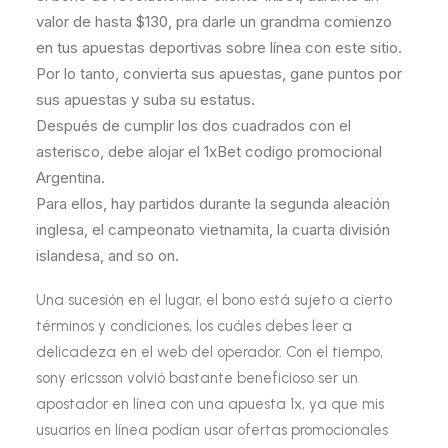
valor de hasta $130, pra darle un grandma comienzo
en tus apuestas deportivas sobre línea con este sitio.
Por lo tanto, convierta sus apuestas, gane puntos por
sus apuestas y suba su estatus.
Después de cumplir los dos cuadrados con el
asterisco, debe alojar el 1xBet codigo promocional
Argentina.
Para ellos, hay partidos durante la segunda aleación
inglesa, el campeonato vietnamita, la cuarta división
islandesa, and so on.
Una sucesión en el lugar, el bono está sujeto a cierto
términos y condiciones, los cuáles debes leer a
delicadeza en el web del operador. Con el tiempo,
sony ericsson volvió bastante beneficioso ser un
apostador en línea con una apuesta 1x, ya que mis
usuarios en línea podían usar ofertas promocionales