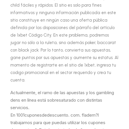
child fáciles y rápidos. El sitio es solo para fines
informativos y ninguna información publicada en este
sitio constituye en ningún caso una oferta pública
definida por las disposiciones del párrafo del artículo
de 1xbet Código City. En este problema, podremos
jugar no sólo a la ruleta, sino además poker, baccarat
con black jack. Por lo tanto, convierta sus apuestas,
gane puntos por sus apuestas y aumente su estatus. Al
momento de registrarte en el sitio de 1xbet, ingresa tu
codigo promocional en el sector requerido y crea tu
cuenta.
Actualmente, el ramo de las apuestas y los gambling
dens en línea está sobresaturado con distintas
servicios.
En 1001cuponesdedescuento. com. fladem?l
trabajamos para que puedas utilizar los cupones