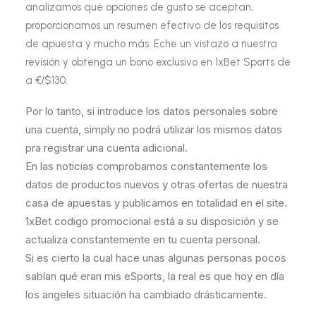
analizamos qué opciones de gusto se aceptan,
proporcionamos un resumen efectivo de los requisitos
de apuesta y mucho más. Eche un vistazo a nuestra
revisión y obtenga un bono exclusivo en 1xBet Sports de
a €/$130.
Por lo tanto, si introduce los datos personales sobre
una cuenta, simply no podrá utilizar los mismos datos
pra registrar una cuenta adicional.
En las noticias comprobamos constantemente los
datos de productos nuevos y otras ofertas de nuestra
casa de apuestas y publicamos en totalidad en el site.
1xBet codigo promocional está a su disposición y se
actualiza constantemente en tu cuenta personal.
Si es cierto la cual hace unas algunas personas pocos
sabían qué eran mis eSports, la real es que hoy en día
los angeles situación ha cambiado drásticamente.