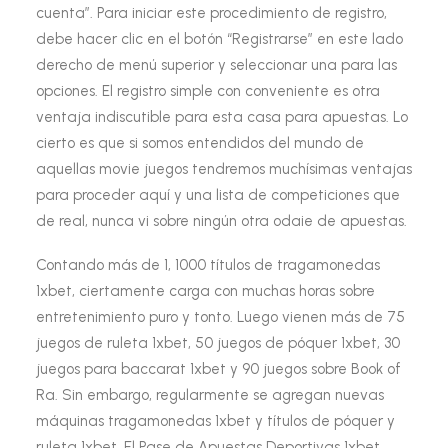
cuenta”. Para iniciar este procedimiento de registro,
debe hacer clic en el botón “Registrarse” en este lado
derecho de menú superior y seleccionar una para las
opciones. El registro simple con conveniente es otra
ventaja indiscutible para esta casa para apuestas. Lo
cierto es que si somos entendidos del mundo de
aquellas movie juegos tendremos muchísimas ventajas
para proceder aquí y una lista de competiciones que
de real, nunca vi sobre ningún otra odaie de apuestas.
Contando más de 1, 1000 títulos de tragamonedas
1xbet, ciertamente carga con muchas horas sobre
entretenimiento puro y tonto. Luego vienen más de 75
juegos de ruleta 1xbet, 50 juegos de póquer 1xbet, 30
juegos para baccarat 1xbet y 90 juegos sobre Book of
Ra. Sin embargo, regularmente se agregan nuevas
máquinas tragamonedas 1xbet y títulos de póquer y
ruleta 1xbet. El Pase de Apuestas Deportivas 1xbet