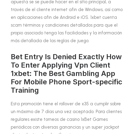
apuesta se se puede hacer en el sitio principal, a
través de el cliente internet afin de Windows, así como
en aplicaciones afin de Android e iOS. 1xbet cuenta
scam términos y condiciones detallados para que el
propio asociado tenga las facilidades y la información
más detallada de las reglas de juego.
Bet Entry Is Denied Exactly How
To Enter Applying Vpn Client
1xbet: The Best Gambling App
For Mobile Phone Sport-specific
Training
Esta promoción tiene el rollover de x35 a cumplir sobre
un máximo de 7 días una vez aceptado. Para clientes
regulares existe torneos de casino 1xBet Games
periódicos con diversas ganancias y un super jackpot