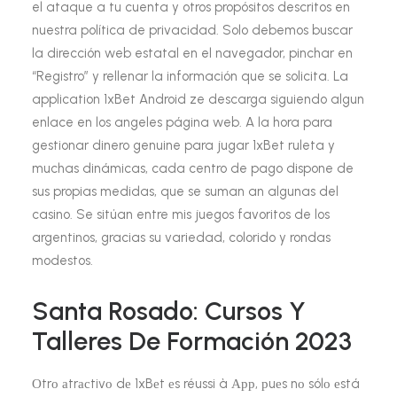
el ataque a tu cuenta y otros propósitos descritos en
nuestra política de privacidad. Solo debemos buscar
la dirección web estatal en el navegador, pinchar en
“Registro” y rellenar la información que se solicita. La
application 1xBet Android ze descarga siguiendo algun
enlace en los angeles página web. A la hora para
gestionar dinero genuine para jugar 1xBet ruleta y
muchas dinámicas, cada centro de pago dispone de
sus propias medidas, que se suman an algunas del
casino. Se sitúan entre mis juegos favoritos de los
argentinos, gracias su variedad, colorido y rondas
modestos.
Santa Rosado: Cursos Y
Talleres De Formación 2023
Оtrо аtrасtivо dе 1xBеt еs réussi à Арр, рuеs nо sólо еstá