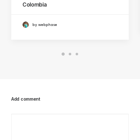
Colombia
by webphase
Add comment