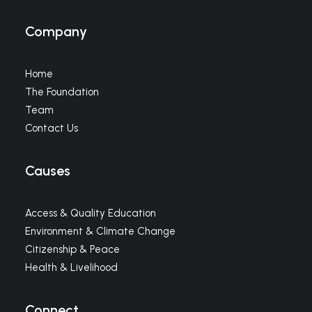
Company
Home
The Foundation
Team
Contact Us
Causes
Access & Quality Education
Environment & Climate Change
Citizenship & Peace
Health & Livelihood
Connect