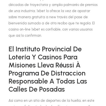
décadas de trayectoria y amplio palmarés de premios
de una industria. 1xbet lo ofrece la vez de apostar
sobre manera gratuita a new través del pase de
bienvenida sumado a de otro recibo que te regala. El
casino on-line 1xbet es confiable, con varias usuarios
que así lo confirman.
El Instituto Provincial De
Lotería Y Casinos Para
Misiones Lleva Réussi À
Programa De Distraccion
Responsable A Todas Las
Calles De Posadas
Así como en un sitio de deportes de la huella, en este