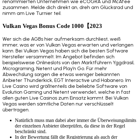
renommierten Unternehmen wie eCOGRA und McAfee
zusammen. Melde dich direkt an, dreh am Glücksrad und
nimm am Live Turnier teil.
Vulkan Vegas Bonus Code 1000【2023
Wer sich die AGBs hier aufmerksam durchliest, weiß
immer, was er von Vulkan Vegas erwarten und verlangen
kann. Bei Vulkan Vegas haben sich die besten Software
Hersteller versammelt. Im Angebot befinden sich
beispielsweise Onlineslots von den Marktführern Yggdrasil,
Micrograming, Netent und Play’n Go. Für mehr
Abwechslung sorgen die etwas weniger bekannten
Anbieter Thunderkick, EGT Interactive und Habanero. Im
Live Casino wird größtenteils die beliebte Software von
Evolution Gaming und Netent verwendet, welche in fast
allen guten Live Casinos zum Einsatz kommt. Bei Vulkan
Vegas werden sämtliche Daten nur verschlüsselt
übertragen.
Natürlich muss man dabei aber immer die Überweisungslimits
der einzelnen Anbieter überprüfen, da diese in der Regel
beschränkt sind.
In der Bewertung fällt die Registrierung als auch der