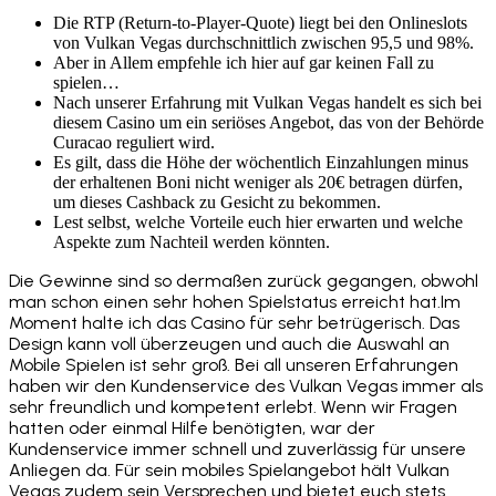
Die RTP (Return-to-Player-Quote) liegt bei den Onlineslots
von Vulkan Vegas durchschnittlich zwischen 95,5 und 98%.
Aber in Allem empfehle ich hier auf gar keinen Fall zu
spielen…
Nach unserer Erfahrung mit Vulkan Vegas handelt es sich bei
diesem Casino um ein seriöses Angebot, das von der Behörde
Curacao reguliert wird.
Es gilt, dass die Höhe der wöchentlich Einzahlungen minus
der erhaltenen Boni nicht weniger als 20€ betragen dürfen,
um dieses Cashback zu Gesicht zu bekommen.
Lest selbst, welche Vorteile euch hier erwarten und welche
Aspekte zum Nachteil werden könnten.
Die Gewinne sind so dermaßen zurück gegangen, obwohl
man schon einen sehr hohen Spielstatus erreicht hat.Im
Moment halte ich das Casino für sehr betrügerisch. Das
Design kann voll überzeugen und auch die Auswahl an
Mobile Spielen ist sehr groß. Bei all unseren Erfahrungen
haben wir den Kundenservice des Vulkan Vegas immer als
sehr freundlich und kompetent erlebt. Wenn wir Fragen
hatten oder einmal Hilfe benötigten, war der
Kundenservice immer schnell und zuverlässig für unsere
Anliegen da. Für sein mobiles Spielangebot hält Vulkan
Vegas zudem sein Versprechen und bietet euch stets