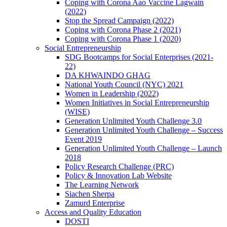
Coping with Corona Aao Vaccine Lagwain
(2022)
Stop the Spread Campaign (2022)
Coping with Corona Phase 2 (2021)
Coping with Corona Phase 1 (2020)
Social Entrepreneurship
SDG Bootcamps for Social Enterprises (2021-
22)
DA KHWAINDO GHAG
National Youth Council (NYC) 2021
Women in Leadership (2022)
Women Initiatives in Social Entrepreneurship
(WISE)
Generation Unlimited Youth Challenge 3.0
Generation Unlimited Youth Challenge – Success
Event 2019
Generation Unlimited Youth Challenge – Launch
2018
Policy Research Challenge (PRC)
Policy & Innovation Lab Website
The Learning Network
Siachen Sherpa
Zamurd Enterprise
Access and Quality Education
DOSTI