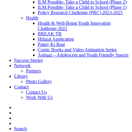
ILM Possible- Take a Child to School (Phase 2)
ILM Possible- Take a Child to School (Phase 1)
Policy Research Challenge (PRC) 2023-2025
Health
Health & Well-Being Youth Innovation
Challenge 2022
BREAK TB
Hifazat Application
Pattay Ki Baat
Comic Books and Video Animation Series
Aghaaz – Adolescent and Youth Friendly Spaces
Success Stories
Network
Partners
Library
Photo Gallery
Contact
Contact Us
Work With Us
Search