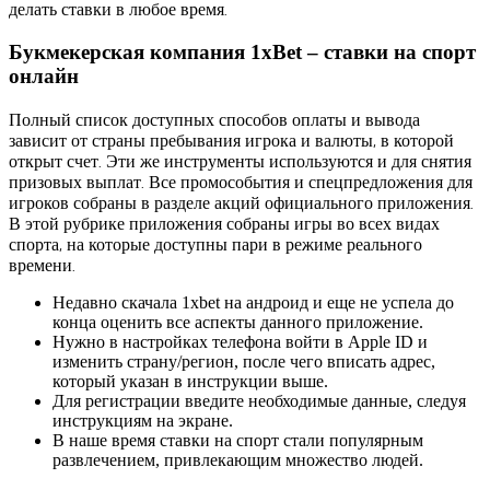
делать ставки в любое время.
Букмекерская компания 1xBet – ставки на спорт
онлайн
Полный список доступных способов оплаты и вывода
зависит от страны пребывания игрока и валюты, в которой
открыт счет. Эти же инструменты используются и для снятия
призовых выплат. Все промособытия и спецпредложения для
игроков собраны в разделе акций официального приложения.
В этой рубрике приложения собраны игры во всех видах
спорта, на которые доступны пари в режиме реального
времени.
Недавно скачала 1xbet на андроид и еще не успела до
конца оценить все аспекты данного приложение.
Нужно в настройках телефона войти в Apple ID и
изменить страну/регион, после чего вписать адрес,
который указан в инструкции выше.
Для регистрации введите необходимые данные, следуя
инструкциям на экране.
В наше время ставки на спорт стали популярным
развлечением, привлекающим множество людей.