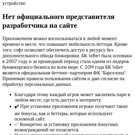
устройстве.
Нет официального представителя
разработчика на сайте
Приложением можно воспользоваться в любой момент
времени и месте, что повышает мобильность беттора. Кроме
того, софт позволяет обеспечить доступ к ресурсу без
дополнительного обхода блокировки. БК 1xBet была основана
в 2007 году и за прошедший период стала одним из лидеров
букмекерского бизнеса во всем мире. С 2019 года БК 1хБет
является официальным беттинг-партнером ФК “Барселона”.
Принимаю правила пользования сайтом и даю согласие на
обработку персональных данных.
Благодаря этому каждый игрок может заключать пари в
любом месте, где есть доступ к интернету.
✔️ При установке приложения игроки получают такие
же бонусы, как и беттеры, которые используют
основной сайт.
✅ Конкретно за установку приложения бонусных
вознаграждений не полагается.