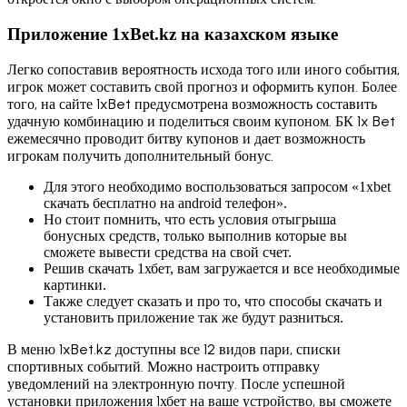
Приложение 1xBet.kz на казахском языке
Легко сопоставив вероятность исхода того или иного события,
игрок может составить свой прогноз и оформить купон. Более
того, на сайте 1xBet предусмотрена возможность составить
удачную комбинацию и поделиться своим купоном. БК 1x Bet
ежемесячно проводит битву купонов и дает возможность
игрокам получить дополнительный бонус.
Для этого необходимо воспользоваться запросом «1xbet
скачать бесплатно на android телефон».
Но стоит помнить, что есть условия отыгрыша
бонусных средств, только выполнив которые вы
сможете вывести средства на свой счет.
Решив скачать 1хбет, вам загружается и все необходимые
картинки.
Также следует сказать и про то, что способы скачать и
установить приложение так же будут разниться.
В меню 1xBet.kz доступны все 12 видов пари, списки
спортивных событий. Можно настроить отправку
уведомлений на электронную почту. После успешной
установки приложения 1хбет на ваше устройство, вы сможете