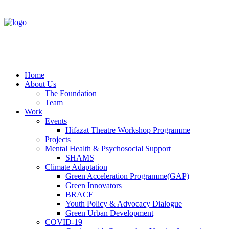
Home
About Us
The Foundation
Team
Work
Events
Hifazat Theatre Workshop Programme
Projects
Mental Health & Psychosocial Support
SHAMS
Climate Adaptation
Green Acceleration Programme(GAP)
Green Innovators
BRACE
Youth Policy & Advocacy Dialogue
Green Urban Development
COVID-19