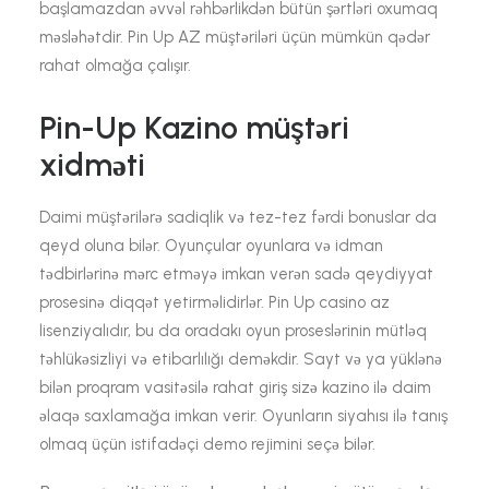
başlamazdan əvvəl rəhbərlikdən bütün şərtləri oxumaq
məsləhətdir. Pin Up AZ müştəriləri üçün mümkün qədər
rahat olmağa çalışır.
Pin-Up Kazino müştəri
xidməti
Daimi müştərilərə sadiqlik və tez-tez fərdi bonuslar da
qeyd oluna bilər. Oyunçular oyunlara və idman
tədbirlərinə mərc etməyə imkan verən sadə qeydiyyat
prosesinə diqqət yetirməlidirlər. Pin Up casino az
lisenziyalıdır, bu da oradakı oyun proseslərinin mütləq
təhlükəsizliyi və etibarlılığı deməkdir. Sayt və ya yüklənə
bilən proqram vasitəsilə rahat giriş sizə kazino ilə daim
əlaqə saxlamağa imkan verir. Oyunların siyahısı ilə tanış
olmaq üçün istifadəçi demo rejimini seçə bilər.