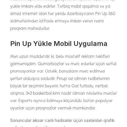
yukle imkanı əldə edirlər. Tətbiq mobil qoşulma və ya
simsiz internet olan hər yerdə Azerbaycanın Pin Up 360
xidmətlərindən istifadə etməyə imkan verən rəsmi
proqram məhsuludur.
Pin Up Yükle Mobil Uygulama
Mən uzun müddətdir ki, belə müxtəlif reklam təklifləri
görməmişdim. Qumarbazlar və mərc edənlər üçün sərfəli
promosyonlar var. Üstəlik, bonusların mərc edilməsi
şərtləri olduqca sadədir. Pinup az idman tədbirlərinin
böyük bir seçimini bəyənir, hətta Gal futbolu, netbol, ​​
atışma, 3×3 basketbol kimi nadir idman növlərinə mərclər
var. Esports ayrıca bölməyə köçürülüb, bütün populyar
oyunlar üçün proqnozlar vermək mümkündür.
Sonuncular əksər canlı hadisələr üçün saxlanılan qrafik