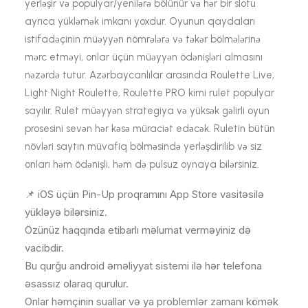
yerləşir və populyar/yenilərə bölünür və hər bir slotu
ayrıca yükləmək imkanı yoxdur. Oyunun qaydaları
istifadəçinin müəyyən nömrələrə və təkər bölmələrinə
mərc etməyi, onlar üçün müəyyən ödənişləri almasını
nəzərdə tutur. Azərbaycanlılar arasında Roulette Live,
Light Night Roulette, Roulette PRO kimi rulet populyar
sayılır. Rulet müəyyən strategiya və yüksək gəlirli oyun
prosesini sevən hər kəsə müraciət edəcək. Ruletin bütün
növləri saytın müvafiq bölməsində yerləşdirilib və siz
onları həm ödənişli, həm də pulsuz oynaya bilərsiniz.
📌 iOS üçün Pin-Up proqramını App Store vasitəsilə
yükləyə bilərsiniz.
Özünüz haqqında etibarlı məlumat verməyiniz də
vacibdir.
Bu qurğu android əməliyyat sistemi ilə hər telefona
əsassız olaraq qurulur.
Onlar həmçinin suallar və ya problemlər zamanı kömək