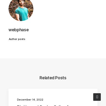
webphase
Author posts
Related Posts
December 14, 2022