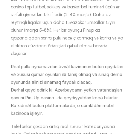
casino top futbol, ​​xokkey və basketbol turnirləri üçün ən
sərfəli qiymətləri təklif edir (2-4% marja). Daha az
reytinqli liqalar üçün daha təvazökar əmsallar təyin
olunur (marja 5-8%). Hər bir oyunçu Pinup az
qazandıqdan sonra pulu necə çıxarmaq və karta və ya
elektron cüzdana ödənişləri qəbul etmək barədə
düşünür.
Real pulla oynamazdan əvvəl kazinonun bütün qaydaları
və xüsusi qumar oyunları ilə tanış olmaq və sınaq demo
oyununda əlinizi sınamaq faydalı olacaq.
Dərhal qeyd edirik ki, Azərbaycanın yetkin vətəndaşları
qanuni Pin-Up casino -da qeydiyyatdan keçə bilərlər.
Bu xidmət bütün platformalarda, o cümlədən mobil
kazinoda işləyir.
Telefonlar çoxdan artıq real zərurət kateqoriyasına