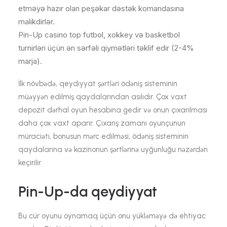
etməyə hazır olan peşəkar dəstək komandasına
malikdirlər.
Pin-Up casino top futbol, ​​xokkey və basketbol
turnirləri üçün ən sərfəli qiymətləri təklif edir (2-4%
marja).
İlk növbədə, qeydiyyat şərtləri ödəniş sisteminin
müəyyən edilmiş qaydalarından asılıdır. Çox vaxt
depozit dərhal oyun hesabına gedir və onun çıxarılması
daha çox vaxt aparır. Çıxarış zamanı oyunçunun
müraciəti, bonusun mərc edilməsi, ödəniş sisteminin
qaydalarına və kazinonun şərtlərinə uyğunluğu nəzərdən
keçirilir.
Pin-Up-da qeydiyyat
Bu cür oyunu oynamaq üçün onu yükləməyə də ehtiyac