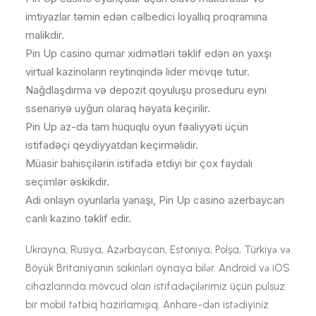
imtiyazlar təmin edən cəlbedici loyallıq proqramına
malikdir.
Pin Up casino qumar xidmətləri təklif edən ən yaxşı
virtual kazinoların reytinqində lider mövqe tutur.
Nağdlaşdırma və depozit qoyuluşu proseduru eyni
ssenariyə uyğun olaraq həyata keçirilir.
Pin Up az-da tam hüquqlu oyun fəaliyyəti üçün
istifadəçi qeydiyyatdan keçirməlidir.
Müasir bahisçilərin istifadə etdiyi bir çox faydalı
seçimlər əskikdir.
Adi onlayn oyunlarla yanaşı, Pin Up casino azerbaycan
canlı kazino təklif edir.
Ukrayna, Rusiya, Azərbaycan, Estoniya, Polşa, Türkiyə və
Böyük Britaniyanın sakinləri oynaya bilər. Android və iOS
cihazlarında mövcud olan istifadəçilərimiz üçün pulsuz
bir mobil tətbiq hazırlamışıq. Anhare-dən istədiyiniz