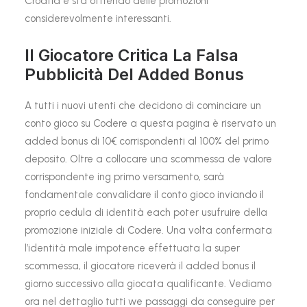
Croatia e sta offrendo delle promozioni
considerevolmente interessanti.
Il Giocatore Critica La Falsa
Pubblicità Del Added Bonus
A tutti i nuovi utenti che decidono di cominciare un
conto gioco su Codere a questa pagina è riservato un
added bonus di 10€ corrispondenti al 100% del primo
deposito. Oltre a collocare una scommessa de valore
corrispondente ing primo versamento, sarà
fondamentale convalidare il conto gioco inviando il
proprio cedula di identità each poter usufruire della
promozione iniziale di Codere. Una volta confermata
l’identità male impotence effettuata la super
scommessa, il giocatore riceverà il added bonus il
giorno successivo alla giocata qualificante. Vediamo
ora nel dettaglio tutti we passaggi da conseguire per