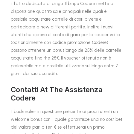
il fatto dedicata al bingo. Il bingo Codere mette a
disposizione quattro sale principali nelle quali è
possibile acquistare cartelle di costi diversi e
partecipare a new differenti partite. Inoltre i nuovi
utenti che aprono el conto di gara per la sauber volta
(opzionalmente con codice promozione Codere)
possono ottenere un bonus bingo de 25% delle cartelle
acquistate fino the 25€. Il voucher ottenuto non è
prelevabile ma è possibile utilizzarlo sul bingo entro 7
giorni dal suo accredito.
Contatti At The Assistenza
Codere
Il bookmaker in questione présente ai propri utenti un
welcome bonus con il quale garantisce una no cost bet
del valore pari a ten € se effettuerai un primo