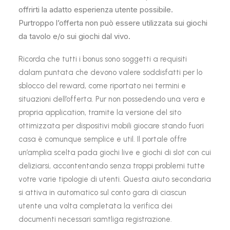
offrirti la adatto esperienza utente possibile.
Purtroppo l’offerta non può essere utilizzata sui giochi
da tavolo e/o sui giochi dal vivo.
Ricorda che tutti i bonus sono soggetti a requisiti
dalam puntata che devono valere soddisfatti per lo
sblocco del reward, come riportato nei termini e
situazioni dell’offerta. Pur non possedendo una vera e
propria application, tramite la versione del sito
ottimizzata per dispositivi mobili giocare stando fuori
casa è comunque semplice e util. Il portale offre
un’amplia scelta pada giochi live e giochi di slot con cui
deliziarsi, accontentando senza troppi problemi tutte
votre varie tipologie di utenti. Questa aiuto secondaria
si attiva in automatico sul conto gara di ciascun
utente una volta completata la verifica dei
documenti necessari samtliga registrazione.