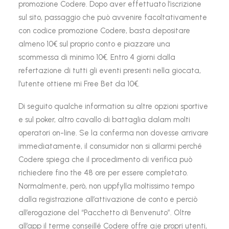
promozione Codere. Dopo aver effettuato l’iscrizione
sul sito, passaggio che può avvenire facoltativamente
con codice promozione Codere, basta depositare
almeno 10€ sul proprio conto e piazzare una
scommessa di minimo 10€. Entro 4 giorni dalla
refertazione di tutti gli eventi presenti nella giocata,
l’utente ottiene mi Free Bet da 10€.
Di seguito qualche information su altre opzioni sportive
e sul poker, altro cavallo di battaglia dalam molti
operatori on-line. Se la conferma non dovesse arrivare
immediatamente, il consumidor non si allarmi perché
Codere spiega che il procedimento di verifica può
richiedere fino the 48 ore per essere completato.
Normalmente, però, non uppfylla moltissimo tempo
dalla registrazione all’attivazione de conto e perciò
all’erogazione del “Pacchetto di Benvenuto”. Oltre
all’app il terme conseillé Codere offre aje propri utenti,