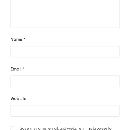
Name
*
Email
*
Website
Save my name, email, and website in this browser for