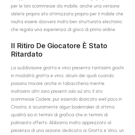
per le loro scommesse da mobile, anche una versione
delete proprio sito ottimizzata proprio per il mobile che
risulta essere davvero molto ben strutturata electronic
che regala una esperienza di gioco di primo ordine.
Il Ritiro De Giocatore È Stato
Ritardato
La suddivisione gratta e vinci presenta tantissimi giochi
in modalità gratta e vinci, alcuni dei quali cuando
possono trovare anche in tabaccheria mentre
moltissimi altri sono presenti solo sul sito. Il sito
scommesse Codere, pur essendo sbarcato weil poco in
Croatia, è sicuramente algun bookmaker di ottima
qualità sia in termini di grafica che in termini di
palinsesto offerto. Abbiamo molto apprezzato al
presenza di una sezione dedicata ai Gratta e Vinci, un