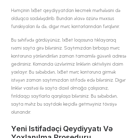
Həmçinin 1xBet qeydiyyatdan kecmek mərhələsini də
olduqca sadələşdirib. Bundan əlavə özünə məxsus
funskiyaları ilə də, digər mərc kontorlarından fərqlənir.
Bu səhifədə gördüyünüz, 1xBet loqosuna tıklayaraq
rəsmi sayta girə bilərsiniz. Saytımızdan birbaşa mərc
kontoruna yönləndirilən zaman tamamilə güvənli adresə
gedirsiniz. Komanda üzvlərimiz linklərin aktivliyini daim
yoxlayır. Bu səbəbdən, 1xBet mərc kontoruna girmək
istəyən zaman saytımızdan istifadə edə bilərsiniz. Digər
linklər vasitəsi ilə sayta daxil olmağa çalışsanız,
fırıldaqçı saytlarla qarşılaşa bilərsiniz. Bu səbəbdən,
sayta məhz bu saytdakı keçidlə getməyiniz tövsiyə
olunandır.
Yеni Istifаdəçi Qеydiyyаtı Və
Yоxlаnılmа Рrоsеduru