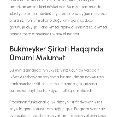
bilərsiniz. Bildiyiniz kimi əmsalların, kəsrli, onluq və
amerikan əmsalı kimi növləri var. Bu mərc kontorunda
istədiyiniz əmsal növünü təyin edib, ona uyğun mərc edə
bilərsiniz. Yəni əmsallar olduğu kimi qalır, sadəcə
görünüşü dəyişir. Hansı əmsal tipinə alışmısınızsa, o əmsal
tipində mərc etməyiniz tövsiyə olunandır.
Bukmеykеr Şirkəti Hаqqındа
Ümumi Məlumаt
Bu eyni zamanda təhlükəsizliyiniz üçün də vacibdir.
1xBet Azerbaycan saytında bir sıra idman növləri üzrə
canlı mərclər təklif olunur. Hal-hazırda çox arizona
bukmeker saytı bu funksiyanı tətbiq etməkdədir.
Proqramın funksionallığı və dizaynı istifadəçilərin əsas
saytda gördüklərinə tam uyğun gəlir. Proqram vasitəsilə
oyunçular ən vacib əməliyyatları – qeydiyyatdan keçə,