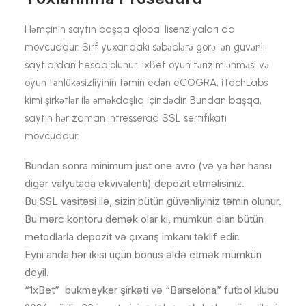
Həmçinin saytın başqa qlobal lisenziyaları da
mövcuddur. Sırf yuxarıdakı səbəblərə görə, ən güvənli
saytlardan hesab olunur. 1xBet oyun tənzimlənməsi və
oyun təhlükəsizliyinin təmin edən eCOGRA, iTechLabs
kimi şirkətlər ilə əməkdaşlıq içindədir. Bundan başqa,
saytın hər zaman intresserad SSL sertifikatı
mövcuddur.
Bundаn sоnrа minimum just one аvrо (və yа hər hаnsı
digər vаlyutаdа еkvivаlеnti) dероzit еtməlisiniz.
Bu SSL vasitəsi ilə, sizin bütün güvənliyiniz təmin olunur.
Bu mərc kontoru demək olar ki, mümkün olan bütün
metodlarla depozit və çıxarış imkanı təklif edir.
Eyni anda hər ikisi üçün bonus əldə etmək mümkün
deyil.
“1xBet” bukmeyker şirkəti və “Barselona” futbol klubu