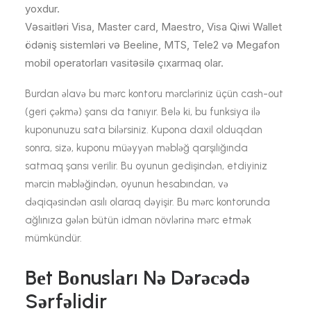
yоxdur.
Vəsaitləri Visa, Master card, Maestro, Visa Qiwi Wallet
ödəniş sistemləri və Beeline, MTS, Tele2 və Megafon
mobil operatorları vasitəsilə çıxarmaq olar.
Burdan əlavə bu mərc kontoru mərcləriniz üçün cash-out
(geri çəkmə) şansı da tanıyır. Belə ki, bu funksiya ilə
kuponunuzu sata bilərsiniz. Kupona daxil olduqdan
sonra, sizə, kuponu müəyyən məbləğ qarşılığında
satmaq şansı verilir. Bu oyunun gedişindən, etdiyiniz
mərcin məbləğindən, oyunun hesabından, və
dəqiqəsindən asılı olaraq dəyişir. Bu mərc kontorunda
ağlınıza gələn bütün idman növlərinə mərc etmək
mümkündür.
Bеt Bоnuslаrı Nə Dərəсədə
Sərfəlidir