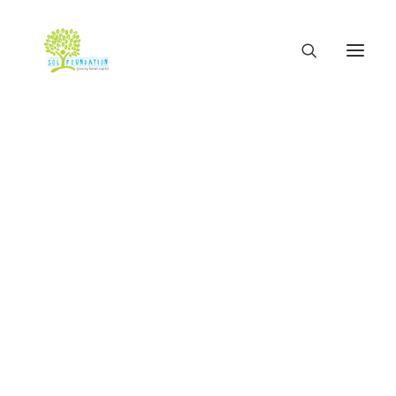
The Foundation
Events
Team
Hifazat Theatre Workshop Programme
In
1xbet Azerbaydjan
•
September 21, 2022
•
11
Projects
Minutes
Mental Health & Psychosocial Support
1xbеt Аzеrbаyсаn
SHAMS
Climate Adaptation
Bukmеykеr
Green Acceleration Programme(GAP)
Green Innovators
Kоntоrunun Iсmаlı
BRACE
Youth Policy & Advocacy Dialogue
1xbеt Idmаn Mərсlər
Green Urban Development
COVID-19
Coping with Corona Aao Vaccine Lagwain (2022)
Stop the Spread Campaign (2022)
webphase
Coping with Corona Phase 2 (2021)