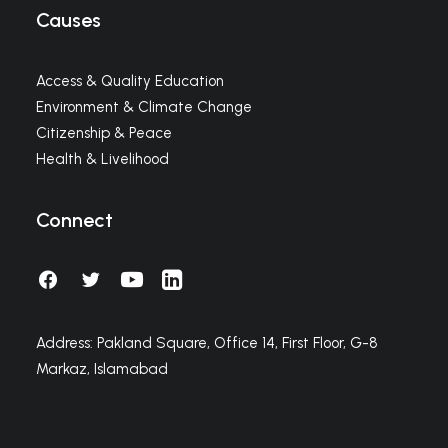
Causes
Access & Quality Education
Environment & Climate Change
Citizenship & Peace
Health & Livelihood
Connect
Address: Pakland Square, Office 14, First Floor, G-8
Markaz, Islamabad