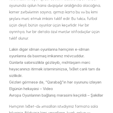
oyununda qolun hansı dəqiqələr aralığında olacağına,
korner zərbələrinin sayına, qırmızı karta bu və bu kimi
şeylərə mərc etmək imkanı təklif edir. Bu təkcə, futbol
üçün deyil, bütün oyunlar üçün keçərlidir. Hər bir
ayrıntıya, hər bir detala özəl mərclər istifadəçilər üçün
təklif olunur.
Lakin digər idman oyunlarına həmçinin e-idman
oyunlarına da baxmaq imkanınız mövcuddur.
Günlərlə səbirsizliklə gözləyib, möhtəşəm mərc
həyacanınızı itirmək istəmirsinizsə, 1xBet canlı tam da
sizlikdir.
Gözləri görməsə də, “Qarabağ”ın hər oyununu izləyən
Elgünün hekayəsi – Video
Avropa Oyunlarının bağlanış mərasimi keçirildi – Şəkillər
Həmçinin 1xBet-də əmsalları istədiyiniz formata sala