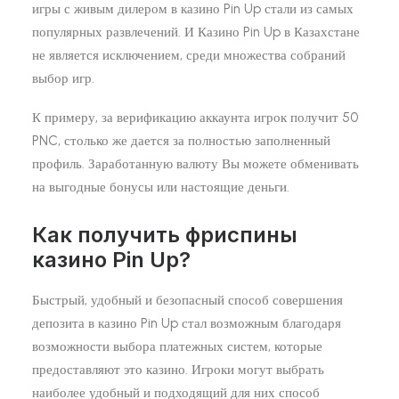
игры с живым дилером в казино Pin Up стали из самых
популярных развлечений. И Казино Pin Up в Казахстане
не является исключением, среди множества собраний
выбор игр.
К примеру, за верификацию аккаунта игрок получит 50
PNC, столько же дается за полностью заполненный
профиль. Заработанную валюту Вы можете обменивать
на выгодные бонусы или настоящие деньги.
Как получить фриспины
казино Pin Up?
Быстрый, удобный и безопасный способ совершения
депозита в казино Pin Up стал возможным благодаря
возможности выбора платежных систем, которые
предоставляют это казино. Игроки могут выбрать
наиболее удобный и подходящий для них способ