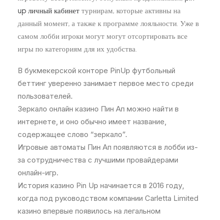
up личный кабинет
турнирам, которые активны на
данный момент, а также к программе лояльности. Уже в
самом лобби игроки могут могут отсортировать все
игры по категориям для их удобства.
В букмекерской конторе PinUp футбольный
беттинг уверенно занимает первое место среди
пользователей.
Зеркало онлайн казино Пин Ап можно найти в
интернете, и оно обычно имеет название,
содержащее слово “зеркало”.
Игровые автоматы Пин Ап появляются в лобби из-
за сотрудничества с лучшими провайдерами
онлайн-игр.
История казино Pin Up начинается в 2016 году,
когда под руководством компании Carletta Limited
казино впервые появилось на легальном