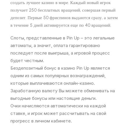
создать лучшее казино в мире. Каждый новый игрок
получает 250 бесплатных вращений, совершая первый
депозит. Первые 50 фриспинов выдаются сразу, а затем
в течение 5 дней активируется еще по 40 вращений.
Слоты, представленные в Pin Up – это легальные
автоматы, а значит, оплата гарантировано
последует после выигрыша, а игровой процесс
будет честным.
Бездепозитный бонус в казино Pin Up является
одним из самых популярных вознаграждений,
которые выплачиваются онлайн-казино.
Заработанную валюту Вы можете обменивать на
выгодные бонусы или настоящие деньги.
Очки начисляются автоматически на каждой
ставке, и игрок может рассчитывать на свой
прогресс в личном кабинете.