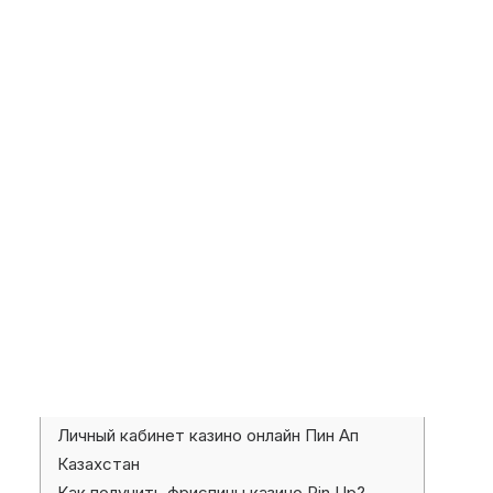
Health & Well-Being Youth Innovation Challenge 2022
цена Wolfenstein Pin
BREAK TB
Hifazat Application
Up 1005424
Pattay Ki Baat
Comic Books and Video Animation Series
Aghaaz – Adolescent and Youth Friendly Spaces
Partners
Content
Photo Gallery
Зеркало сайта
Contact Us
Бонус за верификацию
Work With Us
Лицензия и владелец казино Пин Ап
Казахстан
Огромный выбор игровых автоматов
Пополнение депозита
Промокоды онлайн-казино Пин Ап
Pin up
Личный кабинет казино онлайн Пин Ап
Казахстан
Как получить фриспины казино Pin Up?