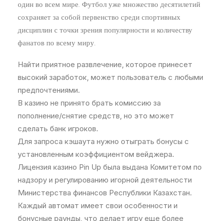
один во всем мире. Футбол уже множество десятилетий
сохраняет за собой первенство среди спортивных
дисциплин с точки зрения популярности и количеству
фанатов по всему миру.
Найти приятное развлечение, которое принесет
высокий заработок, может пользователь с любыми
предпочтениями.
В казино не принято брать комиссию за
пополнение/снятие средств, но это может
сделать банк игроков.
Для запроса кэшаута нужно отыграть бонусы с
установленным коэффициентом вейджера.
Лицензия казино Pin Up была выдана Комитетом по
надзору и регулированию игорной деятельности
Министерства финансов Республики Казахстан.
Каждый автомат имеет свои особенности и
бонусные раунды, что делает игру еще более