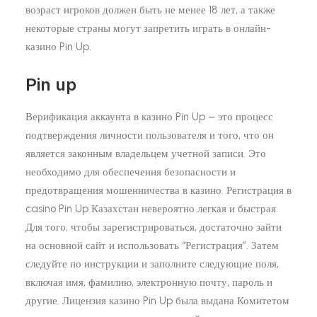
возраст игроков должен быть не менее 18 лет, а также
некоторые страны могут запретить играть в онлайн-
казино Pin Up.
Pin up
Верификация аккаунта в казино Pin Up – это процесс
подтверждения личности пользователя и того, что он
является законным владельцем учетной записи. Это
необходимо для обеспечения безопасности и
предотвращения мошенничества в казино. Регистрация в
casino Pin Up Казахстан невероятно легкая и быстрая.
Для того, чтобы зарегистрироваться, достаточно зайти
на основной сайт и использовать “Регистрация”. Затем
следуйте по инструкции и заполните следующие поля,
включая имя, фамилию, электронную почту, пароль и
другие. Лицензия казино Pin Up была выдана Комитетом