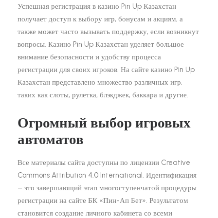
Успешная регистрация в казино Pin Up Казахстан
получает доступ к выбору игр, бонусам и акциям, а
также может часто вызывать поддержку, если возникнут
вопросы. Казино Pin Up Казахстан уделяет большое
внимание безопасности и удобству процесса
регистрации для своих игроков. На сайте казино Pin Up
Казахстан представлено множество различных игр,
таких как слоты, рулетка, блэкджек, баккара и другие.
Огромный выбор игровых
автоматов
Все материалы сайта доступны по лицензии Creative
Commons Attribution 4.0 International. Идентификация
– это завершающий этап многоступенчатой процедуры
регистрации на сайте БК «Пин-Ап Бет». Результатом
становится создание личного кабинета со всеми