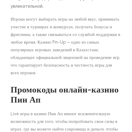
увлекательной.
Игроки могут выбирать игры на любой вкус, принимать
участие в турнирах и конкурсах, получать бонусы и
фриспины, а также связываться со службой поддержки в
любое время. Казино Pin-Up – одно из самых
популярных игровых заведений в Казахстане,
обладающее официальной лицензией на проведение игр,
что гарантирует безопасность и честность игры для
всех игроков.
Промокоды онлайн-казино
Пин Ап
Live игры в казино Пин Ап имеют исключительную
возможность для того, чтобы попробовать свои силы в
играх, где вы можете найти сокровища и деньги, чтобы