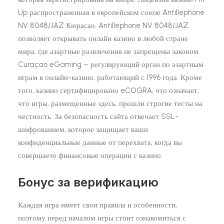
Up распространенная в европейском союзе Antillephone
NV 8048/JAZ Кюрасао. Antillephone NV 8048/JAZ
позволяет открывать онлайн казино в любой стране
мира, где азартные развлечения не запрещены законом.
Curaçao eGaming – регулирующий орган по азартным
играм в онлайн-казино, работающий с 1996 года. Кроме
того, казино сертифицировано eCOGRA, что означает,
что игры, размещенные здесь, прошли строгие тесты на
честность. За безопасность сайта отвечает SSL-
шифрованием, которое защищает ваши
конфиденциальные данные от перехвата, когда вы
совершаете финансовые операции с казино.
Бонус за верификацию
Каждая игра имеет свои правила и особенности,
поэтому перед началом игры стоит ознакомиться с