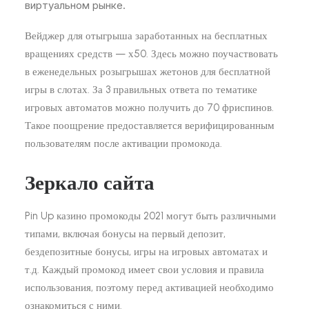
виртуальном рынке.
Вейджер для отыгрыша заработанных на бесплатных
вращениях средств — х50. Здесь можно поучаствовать
в еженедельных розыгрышах жетонов для бесплатной
игры в слотах. За 3 правильных ответа по тематике
игровых автоматов можно получить до 70 фриспинов.
Такое поощрение предоставляется верифицированным
пользователям после активации промокода.
Зеркало сайта
Pin Up казино промокоды 2021 могут быть различными
типами, включая бонусы на первый депозит,
бездепозитные бонусы, игры на игровых автоматах и ​​
т.д. Каждый промокод имеет свои условия и правила
использования, поэтому перед активацией необходимо
ознакомиться с ними.