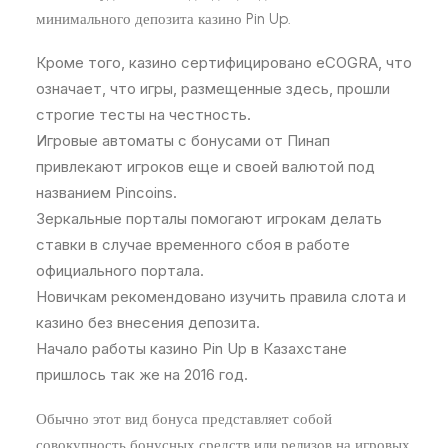
минимального депозита казино Pin Up.
Кроме того, казино сертифицировано eCOGRA, что
означает, что игры, размещенные здесь, прошли
строгие тесты на честность.
Игровые автоматы с бонусами от Пинап
привлекают игроков еще и своей валютой под
названием Pincoins.
Зеркальные порталы помогают игрокам делать
ставки в случае временного сбоя в работе
официального портала.
Новичкам рекомендовано изучить правила слота и
казино без внесения депозита.
Начало работы казино Pin Up в Казахстане
пришлось так же на 2016 год.
Обычно этот вид бонуса представляет собой
совокупность бонусных средств или релизов на игровых