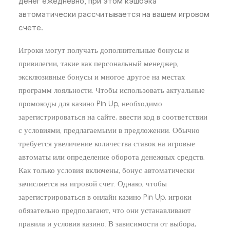
денег ежедневно, при этом кэшбэка
автоматически рассчитывается на вашем игровом
счете.
Игроки могут получать дополнительные бонусы и
привилегии, такие как персональный менеджер,
эксклюзивные бонусы и многое другое на местах
программ лояльности. Чтобы использовать актуальные
промокоды для казино Pin Up, необходимо
зарегистрироваться на сайте, ввести код в соответствии
с условиями, предлагаемыми в предложении. Обычно
требуется увеличение количества ставок на игровые
автоматы или определение оборота денежных средств.
Как только условия включены, бонус автоматически
зачисляется на игровой счет. Однако, чтобы
зарегистрироваться в онлайн казино Pin Up, игроки
обязательно предполагают, что они устанавливают
правила и условия казино. В зависимости от выбора,