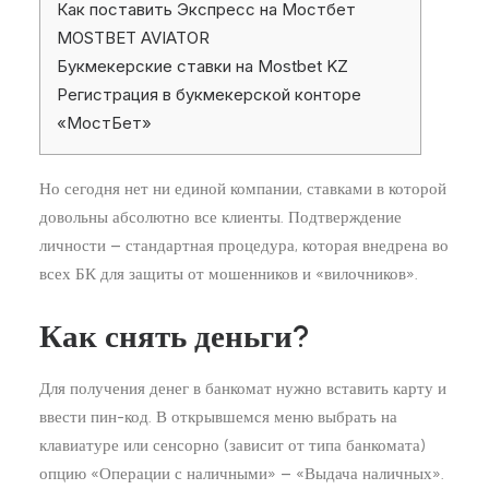
Как поставить Экспресс на Мостбет
MOSTBET AVIATOR
Букмекерские ставки на Mostbet KZ
Регистрация в букмекерской конторе
«МостБет»
Но сегодня нет ни единой компании, ставками в которой
довольны абсолютно все клиенты. Подтверждение
личности – стандартная процедура, которая внедрена во
всех БК для защиты от мошенников и «вилочников».
Как снять деньги?
Для получения денег в банкомат нужно вставить карту и
ввести пин-код. В открывшемся меню выбрать на
клавиатуре или сенсорно (зависит от типа банкомата)
опцию «Операции с наличными» – «Выдача наличных».