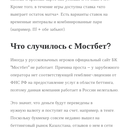
Кроме того, в течение игры доступна ставка «кто
выиграет остаток матча». Есть варианты ставок на
временные интервалы и комбинированные пари
(например, П1 + обе забьют).
Что случилось с Мостбет?
Иногда у русскоязычных игроков официальный сайт БК
"Мостбет" не работает. Причина проста – у зарубежного
оператора нет соответствующей гемблинг-лицензии от
ФНС РФ на предоставление услуг в области беттинга,
поэтому данная компания работает в России нелегально.
Это значит, что деньги будут переведены в
нужную валюту и поступят на счет, например, в тенге.
Поскольку букмекер совсем недавно вышел на
беттинговый рынок Казахстана, отзывов о нем в сети