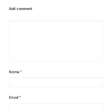
Add comment
Name
*
Email
*