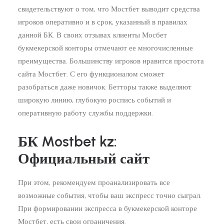
свидетельствуют о том, что Мостбет выводит средства
игроков оперативно и в срок, указанный в правилах
данной БК. В своих отзывах клиенты Мосбет
букмекерской конторы отмечают ее многочисленные
преимущества. Большинству игроков нравится простота
сайта Мостбет. С его функционалом сможет
разобраться даже новичок. Бетторы также выделяют
широкую линию, глубокую роспись событий и
оперативную работу службы поддержки.
БК Mostbet kz:
Официальный сайт
При этом, рекомендуем проанализировать все
возможные события, чтобы ваш экспресс точно сыграл.
При формировании экспресса в букмекерской конторе
Мостбет, есть свои ограничения.