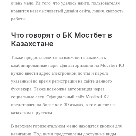
очень мало. Из того, что удалось найти, пользователям
нравится незамысловатый дизайн сайта, линия, скорость
работы.
Что говорят о БК Мостбет в
Казахстане
Также предоставляется возможность заключать
комбинированные пари. Для авторизации на Мостбет КЗ
нужно ввести адрес электронной почты и пароль,
указанный во время регистрации на сайте данного
букмекера. Также возможна авторизация через
социальные сети. Официальный сайт Mostbet KZ
представлен на более чем 30 языках, в том числе на
казахском и русском.
В верхнем горизонтальном меню находятся кнопки для
навигации. Под ними представлены доступные виды