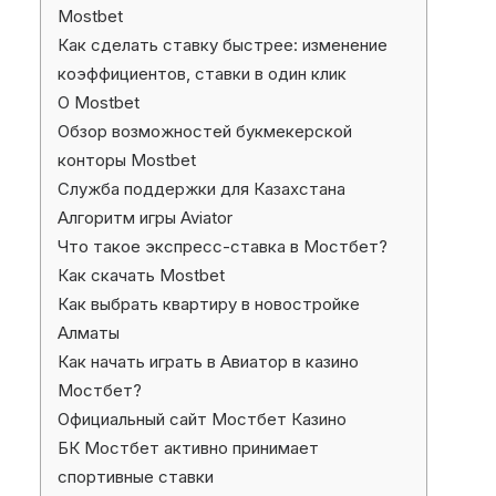
Mostbet
Как сделать ставку быстрее: изменение
коэффициентов, ставки в один клик
О Mostbet
Обзор возможностей букмекерской
конторы Mostbet
Служба поддержки для Казахстана
Алгоритм игры Aviator
Что такое экспресс-ставка в Мостбет?
Как скачать Mostbet
Как выбрать квартиру в новостройке
Алматы
Как начать играть в Авиатор в казино
Мостбет?
Официальный сайт Мостбет Казино
БК Мостбет активно принимает
спортивные ставки