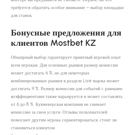
требуется обратить особое внимание – выбор площадки
для ставок.
Бонусные предложения для
клиентов Mostbet KZ
Обширный выбор гарантирует приятный игровой опыт
всем игрокам. Для основных рынков размер комиссии
может достигать 6 %, но для некоторых
комбинированных рынков в разделе Live маржа может
достигать 9 %. Размер комиссии для событий с равными
коэффициентами также варьируется и может составлять
от 6 до 8 %. Букмекерская компания не снимает
комиссию за свои услуги. Отзывы пользователей
помогают другим игрока сориентироваться, стоит ли
становиться клиентом