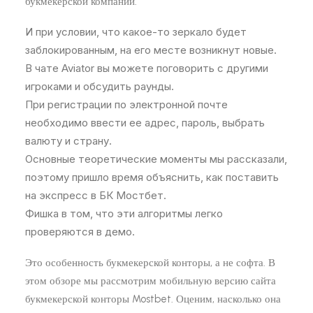
букмекерской компании.
И при условии, что какое-то зеркало будет
заблокированным, на его месте возникнут новые.
В чате Aviator вы можете поговорить с другими
игроками и обсудить раунды.
При регистрации по электронной почте
необходимо ввести ее адрес, пароль, выбрать
валюту и страну.
Основные теоретические моменты мы рассказали,
поэтому пришло время объяснить, как поставить
на экспресс в БК Мостбет.
Фишка в том, что эти алгоритмы легко
проверяются в демо.
Это особенность букмекерской конторы, а не софта. В
этом обзоре мы рассмотрим мобильную версию сайта
букмекерской конторы Mostbet. Оценим, насколько она