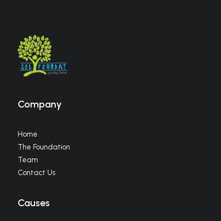
Company
Home
The Foundation
Team
Contact Us
Causes