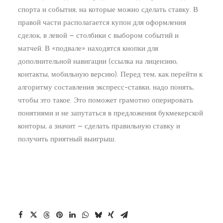
спорта и события, на которые можно сделать ставку. В
правой части располагается купон для оформления
сделок, в левой – столбики с выбором событий и
матчей. В «подвале» находятся кнопки для
дополнительной навигации (ссылка на лицензию,
контакты, мобильную версию). Перед тем, как перейти к
алгоритму составления экспресс-ставки, надо понять,
чтобы это такое. Это поможет грамотно оперировать
понятиями и не запутаться в предложения букмекерской
конторы, а значит – сделать правильную ставку и
получить приятный выигрыш.