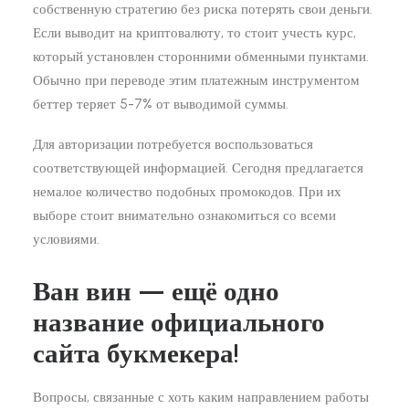
собственную стратегию без риска потерять свои деньги.
Если выводит на криптовалюту, то стоит учесть курс,
который установлен сторонними обменными пунктами.
Обычно при переводе этим платежным инструментом
беттер теряет 5-7% от выводимой суммы.
Для авторизации потребуется воспользоваться
соответствующей информацией. Сегодня предлагается
немалое количество подобных промокодов. При их
выборе стоит внимательно ознакомиться со всеми
условиями.
Ван вин — ещё одно
название официального
сайта букмекера!
Вопросы, связанные с хоть каким направлением работы