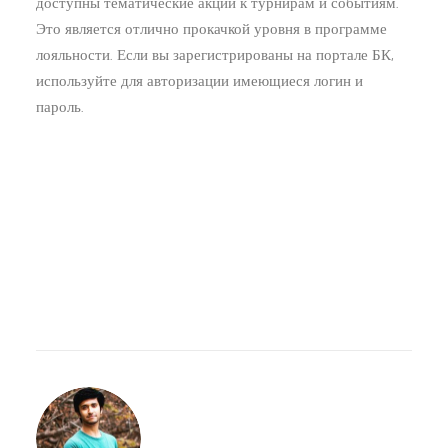
доступны тематические акции к турнирам и событиям.
Это является отлично прокачкой уровня в программе
лояльности. Если вы зарегистрированы на портале БК,
используйте для авторизации имеющиеся логин и
пароль.