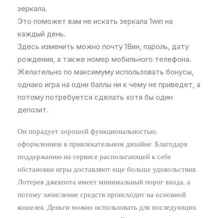
зеркала.
Это поможет вам не искать зеркала 1win на
каждый день.
Здесь изменить можно почту 1Вин, пароль, дату
рождения, а также номер мобильного телефона.
Желательно по максимуму использовать бонусы,
однако игра на одни баллы ни к чему не приведет, а
потому потребуется сделать хотя бы один
депозит.
Он порадует хорошей функциональностью,
оформлением в привлекательном дизайне. Благодаря
поддержанию на сервисе располагающей к себе
обстановки игры доставляют еще больше удовольствия.
Лотерея джекпота имеет минимальный порог входа, а
потому зачисление средств происходит на основной
кошелек. Деньги можно использовать для последующих