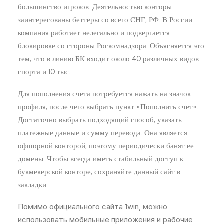
большинство игроков. Деятельностью конторы
заинтересованы беттеры со всего СНГ, РФ. В России
компания работает нелегально и подвергается
блокировке со стороны Роскомнадзора. Объясняется это
тем, что в линию БК входит около 40 различных видов
спорта и 10 тыс.
Для пополнения счета потребуется нажать на значок
профиля, после чего выбрать пункт «Пополнить счет».
Достаточно выбрать подходящий способ, указать
платежные данные и сумму перевода. Она является
офшорной конторой, поэтому периодически банят ее
домены. Чтобы всегда иметь стабильный доступ к
букмекерской конторе, сохраняйте данный сайт в
закладки.
Помимо официального сайта 1win, можно
использовать мобильные приложения и рабочие