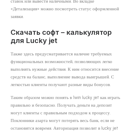
ставок или вывести наличными. Во вкладке
«Детализация» можно посмотреть статус оформленной
заявки.
Скачать софт – калькулятор
для Lucky jet
Также здесь предусматривается наличие требуемых
функциональных возможностей, позволяющих легко
выполнять нужные действия. К ним относится внесение
средств на баланс, выполнение вывода выигрышей. С
легкостью клиенты получают разные виды бонусов.
Таким образом можно понять в 1win lucky jet как играть
правильно и безопасно. Получать деньги на депозит
могут клиенты с правильным подходом к процессу.
Поклонники азарта могут потерять весь банк, если не
остановятся вовремя. Авторизация позволит в lucky jet