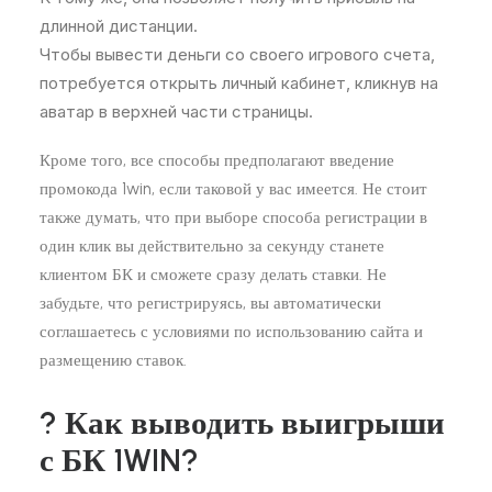
длинной дистанции.
Чтобы вывести деньги со своего игрового счета,
потребуется открыть личный кабинет, кликнув на
аватар в верхней части страницы.
Кроме того, все способы предполагают введение
промокода 1win, если таковой у вас имеется. Не стоит
также думать, что при выборе способа регистрации в
один клик вы действительно за секунду станете
клиентом БК и сможете сразу делать ставки. Не
забудьте, что регистрируясь, вы автоматически
соглашаетесь с условиями по использованию сайта и
размещению ставок.
? Как выводить выигрыши
с БК 1WIN?