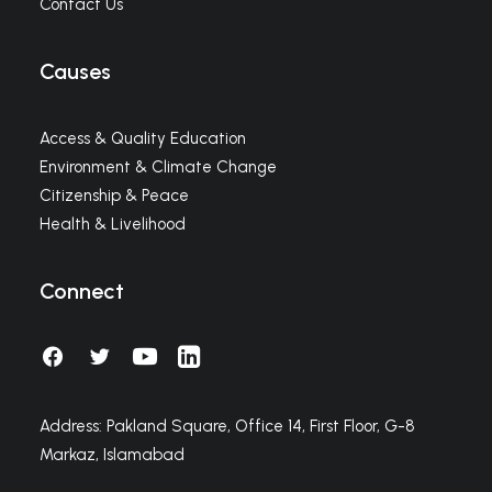
Contact Us
Causes
Access & Quality Education
Environment & Climate Change
Citizenship & Peace
Health & Livelihood
Connect
Address: Pakland Square, Office 14, First Floor, G-8
Markaz, Islamabad