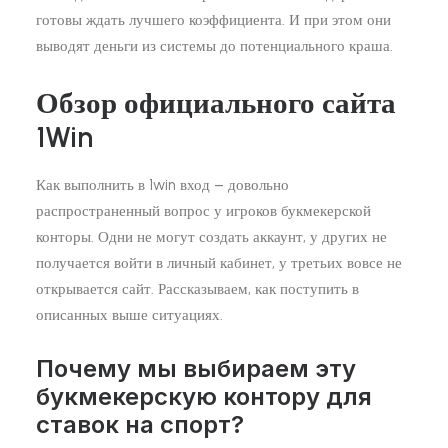
готовы ждать лучшего коэффициента. И при этом они
выводят деньги из системы до потенциального краша.
Обзор официального сайта
1Win
Как выполнить в 1win вход – довольно
распространенный вопрос у игроков букмекерской
конторы. Одни не могут создать аккаунт, у других не
получается войти в личный кабинет, у третьих вовсе не
открывается сайт. Рассказываем, как поступить в
описанных выше ситуациях.
Почему мы выбираем эту
букмекерскую контору для
ставок на спорт?