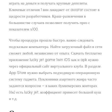
играть на деньги и получать крупные депозиты.
Ключевые отличия 1 вин лакиджет от aviator состоят в
щедрости разработчиков. Краш-развлечения в
большинстве случаев позволяют получить приз с
показателем х100.
Чтобы процедура прошла быстро, важно следовать
подсказкам компьютера. Найти загрузочный файл в сети
сможет любой, независимо от опыта. Скачать бесплатно
приложение lucky jet game 1win iOS как и apk нужно
через официальный сайт виртуального клуба. В разделе
App Store нужно выбрать подходящую операционную
систему гаджета. Поклонники азартного жанра часто
задаются вопросом – в каких букмекерских конторах
(бк) есть lucky jet, коэффициент принесет большой куш
и т.д.