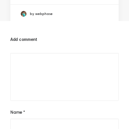
by webphase
Add comment
Name
*