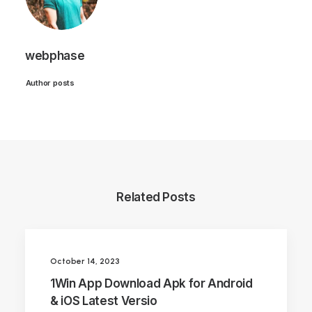
webphase
Author posts
Related Posts
October 14, 2023
1Win App Download Apk for Android
& iOS Latest Versio