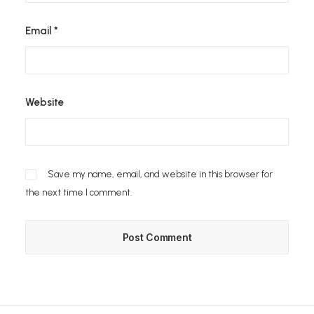
Email
*
Website
Save my name, email, and website in this browser for
the next time I comment.