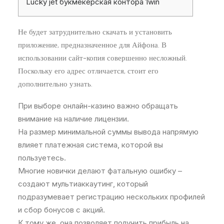
Lucky jet букмекерская контора 1win
Не будет затруднительно скачать и установить
приложение, предназначенное для Айфона. В
использовании сайт-копия совершенно несложный.
Поскольку его адрес отличается, стоит его
дополнительно узнать.
При выборе онлайн-казино важно обращать
внимание на наличие лицензии.
На размер минимальной суммы вывода напрямую
влияет платежная система, которой вы
пользуетесь.
Многие новички делают фатальную ошибку –
создают мультиаккаутинг, который
подразумевает регистрацию нескольких профилей
и сбор бонусов с акций.
К тому же, она позволяет получить прибыль на