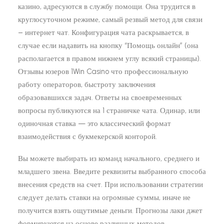
казино, адресуются в службу помощи. Она трудится в
круглосуточном режиме, самый резвый метод для связи
– интернет чат. Конфигурация чата раскрывается, в
случае если надавить на кнопку “Помощь онлайн” (она
располагается в правом нижнем углу всякий страницы).
Отзывы юзеров 1Win Casino что профессиональную
работу операторов, быстроту заключения
образовавшихся задач. Ответы на своевременных
вопросы публикуются на 1 страничке чата. Одинар, или
одиночная ставка — это классический формат
взаимодействия с букмекерской конторой.
Вы можете выбирать из команд начального, среднего и
младшего звена. Введите реквизиты выбранного способа
внесения средств на счет. При использовании стратегии
следует делать ставки на огромные суммы, иначе не
получится взять ощутимые деньги. Прогнозы лаки джет
формируются на основе различных методов