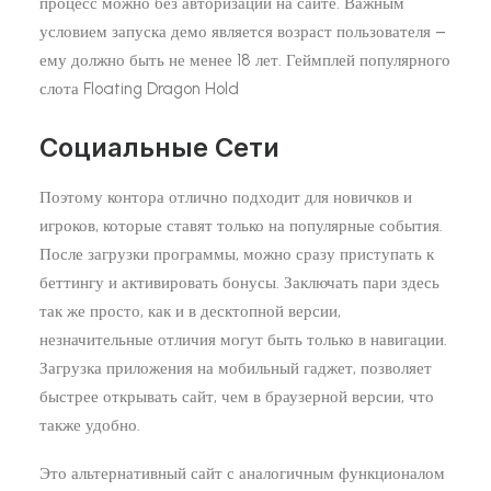
процесс можно без авторизации на сайте. Важным
условием запуска демо является возраст пользователя –
ему должно быть не менее 18 лет. Геймплей популярного
слота Floating Dragon Hold
Социальные Сети
Поэтому контора отлично подходит для новичков и
игроков, которые ставят только на популярные события.
После загрузки программы, можно сразу приступать к
беттингу и активировать бонусы. Заключать пари здесь
так же просто, как и в десктопной версии,
незначительные отличия могут быть только в навигации.
Загрузка приложения на мобильный гаджет, позволяет
быстрее открывать сайт, чем в браузерной версии, что
также удобно.
Это альтернативный сайт с аналогичным функционалом