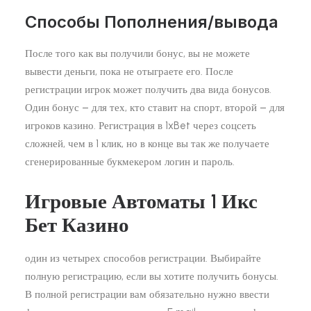
Способы Пополнения/вывода
После того как вы получили бонус, вы не можете
вывести деньги, пока не отыграете его. После
регистрации игрок может получить два вида бонусов.
Один бонус – для тех, кто ставит на спорт, второй – для
игроков казино. Регистрация в 1xBet через соцсеть
сложней, чем в 1 клик, но в конце вы так же получаете
сгенерированные букмекером логин и пароль.
Игровые Автоматы 1 Икс
Бет Казино
один из четырех способов регистрации. Выбирайте
полную регистрацию, если вы хотите получить бонусы.
В полной регистрации вам обязательно нужно ввести