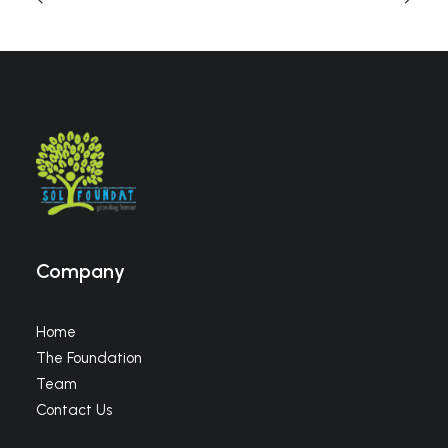
Company
Home
The Foundation
Team
Contact Us