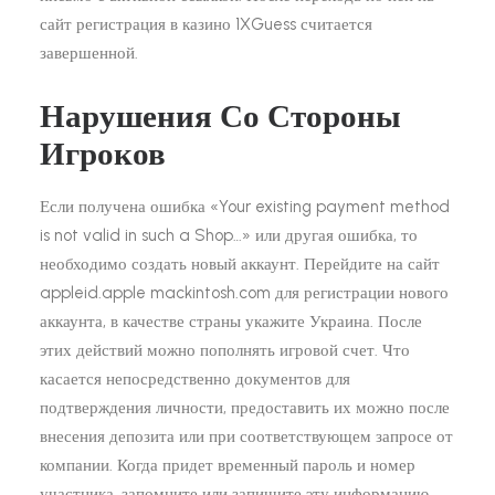
сайт регистрация в казино 1XGuess считается
завершенной.
Нарушения Со Стороны
Игроков
Если получена ошибка «Your existing payment method
is not valid in such a Shop…» или другая ошибка, то
необходимо создать новый аккаунт. Перейдите на сайт
appleid.apple mackintosh.com для регистрации нового
аккаунта, в качестве страны укажите Украина. После
этих действий можно пополнять игровой счет. Что
касается непосредственно документов для
подтверждения личности, предоставить их можно после
внесения депозита или при соответствующем запросе от
компании. Когда придет временный пароль и номер
участника, запомните или запишите эту информацию.