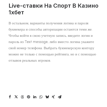
Live-ставки На Спорт В Казино
1хбет
В остальном, варианты получения логина и пароля
букмекера и способы авторизации остаются теми же.
Чтобы войти в свою учетную запись, введите логин и
пароль из Text message, либо вместо логина укажите
свой номер телефона. Выбрать букмекерскую контору
можно не только с помощью рейтинга, но и с помощью
отзывов реальных игроков.