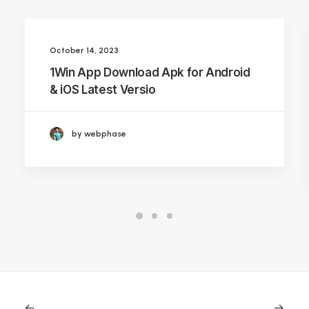
October 14, 2023
1Win App Download Apk for Android
& iOS Latest Versio
by webphase