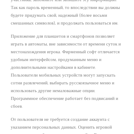
Так как пароль временный, то впоследствии вы должны
будете придумать свой, надежный (более восьми
смешанных символов), и продолжать пользоваться им.
Приложение для планшетов и смартфонов позволяет
играть в автоматы, вне зависимости от времени суток и
местонахождения игрока. Фирменный софт отличается
удобным интерфейсом, продуманным меню и
дополнительными настройками в кабинете.
Пользователи мобильных устройств могут запускать
сотни развлечений, выбирать русскоязычное меню и
использовать другие немаловажные опции.
Программное обеспечение работает без подвисаний и
сбоев.
От пользователя не требуется создание аккаунта с
указанием персональных данных. Оценить игровой