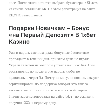
поле. После этого остается выбрать букмекера 1xStavka
из списка легальных БК. На этом регистрация на сайте
ЕЦУПС завершается.
Подарки Новичкам – Бонус
«на Первый Депозит» В 1хбет
Казино
Уже и пароль сменила, даже бонусные бесплатные
пропадают в течении дня, при этом даже не играла.
Украли телефон на котором установлен 1 икс Бет. Сим
восстановил, но после этого пароль якобы не
правильный, через Эл. Почту не могу, не помню, аккаунт
верифицирован, но поддержка говорит что такого
аккаунта нет и просто послали в понятной форме.
Значит зарегистрировался на сайте 1xbet по ссылке и
получил 100% к первому депу.