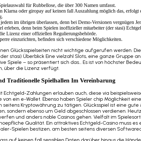
 Spielauswahl für Rubbellose, die über 300 Namen umfasst.
on Klarna oder giropay auf keinen fall Auszahlung möglich das, erfolgt
g.
h jedem im übrigen überlassen, denn bei Demo-Versionen vergnügen Jen
l erleben, denn beim Spielen inoffizieller mitarbeiter (der stasi) Echtg
die Lizenz einer offiziellen Regulierungsbehörde.
Sperre einzurichten, befinden sich verschiedene Möglichkeiten.
önnen Glücksspielseiten nicht wichtige aufgerufen werden. Die
 (der stasi) Überblick Eine vielzahl Slots, eine ganze Gruppe a
ive Spiele – so präsentiert sich das… Es ist von höchster Bede
, über die Lizenz verfügt.
d Traditionelle Spielhallen Im Vereinbarung
mit Echtgeld-Zahlungen erlauben auch, diese via beispielsweis
 von ein e-Wallet. Ebenso haben Spieler chip Möglichkeit eine 
 seitens Kryptowährung zu tätigen. Glücksspiel ist eine gute 
lten, sondern ebenso um Geld abgeschlossen verdienen. Heut
 werfen und anders noble Casinos gehen. Vielfalt im Spielesort
oepfliche Qualität. Ein attraktives Echtgeld-Casino muss es 
Dealer-Spielen bestizen, am besten seitens diversen Software
dass auf keinen fall sensiblen Daten darüber hinaus die Händ