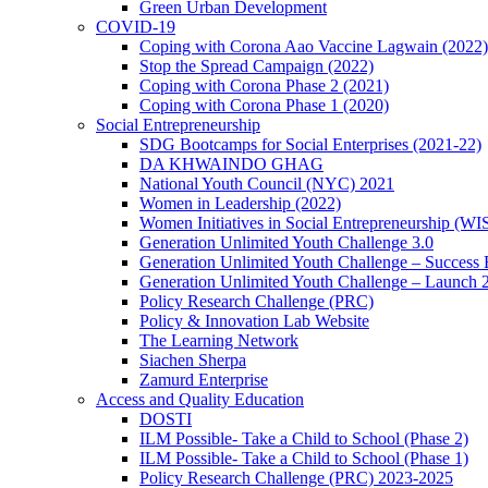
Green Urban Development
COVID-19
Coping with Corona Aao Vaccine Lagwain (2022)
Stop the Spread Campaign (2022)
Coping with Corona Phase 2 (2021)
Coping with Corona Phase 1 (2020)
Social Entrepreneurship
SDG Bootcamps for Social Enterprises (2021-22)
DA KHWAINDO GHAG
National Youth Council (NYC) 2021
Women in Leadership (2022)
Women Initiatives in Social Entrepreneurship (WI
Generation Unlimited Youth Challenge 3.0
Generation Unlimited Youth Challenge – Success
Generation Unlimited Youth Challenge – Launch 
Policy Research Challenge (PRC)
Policy & Innovation Lab Website
The Learning Network
Siachen Sherpa
Zamurd Enterprise
Access and Quality Education
DOSTI
ILM Possible- Take a Child to School (Phase 2)
ILM Possible- Take a Child to School (Phase 1)
Policy Research Challenge (PRC) 2023-2025