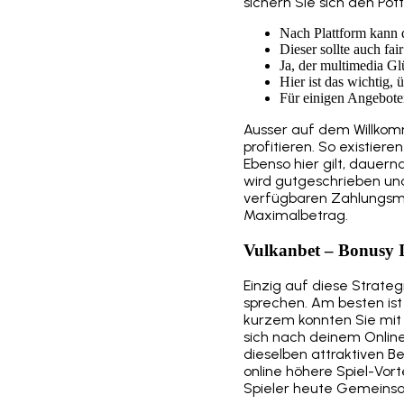
sichern Sie sich den Pott
Nach Plattform kann 
Dieser sollte auch fai
Ja, der multimedia Glü
Hier ist das wichtig,
Für einigen Angebote
Ausser auf dem Willkom
profitieren. So existie
Ebenso hier gilt, dauer
wird gutgeschrieben un
verfügbaren Zahlungsme
Maximalbetrag.
Vulkanbet – Bonusy 
Einzig auf diese Strateg
sprechen. Am besten ist h
kurzem konnten Sie mit e
sich nach deinem Online
dieselben attraktiven B
online höhere Spiel-Vort
Spieler heute Gemeinsa