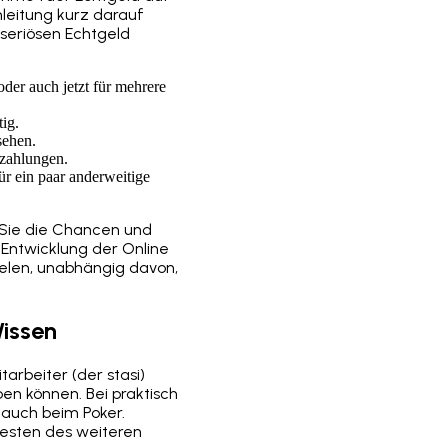
nleitung kurz darauf
eriösen Echtgeld
oder auch jetzt für mehrere
tig.
sehen.
szahlungen.
r ein paar anderweitige
 Sie die Chancen und
 Entwicklung der Online
pielen, unabhängig davon,
Wissen
tarbeiter (der stasi)
n können. Bei praktisch
 auch beim Poker.
Besten des weiteren