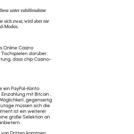
 diese unter zuhilfenahme
e sich zwar, wird aber nie
eld-Modus.
s Online Casino
n Tischspielen darüber
utung, dass chip Casino-
e ein PayPal-Konto
Einzahlung mit Bitcoin ,
Möglichkeit, gegenseitig
zutage müssen sich die
iment ist ein weiterer
eine große Selektion an
anbietern.
e von Dritten kommen.