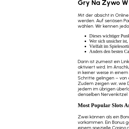
Gry Na Żywo W 
Mit der absicht in Onli
werden. Auf seriösen Po
wählen. Wir kennen jedo
Dieses wichtiger Punkt
Wer sich unsicher ist
Vielfalt im Spielesort
Anders den besten Cas
Darin ist zumeist ein Li
aktiviert wird. Im Ansc
in keiner weise in eine
Schritte gelingen – von
Zudem zeigen wir, wie 
jedem im übrigen überla
denselben Nervenkitzel
Most Popular Slots 
Zwei können als ein Bon
vorkommen. Ein Bonus g
einem spezielle Casino