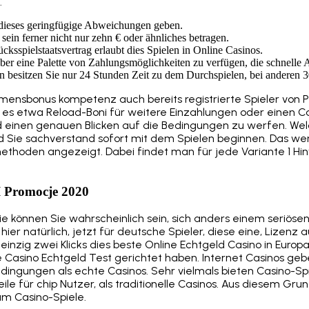
.
dieses geringfügige Abweichungen geben.
r sein ferner nicht nur zehn € oder ähnliches betragen.
cksspielstaatsvertrag erlaubt dies Spielen in Online Casinos.
 über eine Palette von Zahlungsmöglichkeiten zu verfügen, die schnelle
n besitzen Sie nur 24 Stunden Zeit zu dem Durchspielen, bei anderen 3
mensbonus kompetenz auch bereits registrierte Spieler von
ren es etwa Reload-Boni für weitere Einzahlungen oder einen C
nd einen genauen Blicken auf die Bedingungen zu werfen. We
d Sie sachverstand sofort mit dem Spielen beginnen. Das we
thoden angezeigt. Dabei findet man für jede Variante 1 Hi
I Promocje 2020
ie können Sie wahrscheinlich sein, sich anders einem seriösen
ier natürlich, jetzt für deutsche Spieler, diese eine, Lizenz a
inzig zwei Klicks dies beste Online Echtgeld Casino in Europ
 Casino Echtgeld Test gerichtet haben. Internet Casinos gebe
edingungen als echte Casinos. Sehr vielmals bieten Casino-Sp
eile für chip Nutzer, als traditionelle Casinos. Aus diesem Gr
m Casino-Spiele.