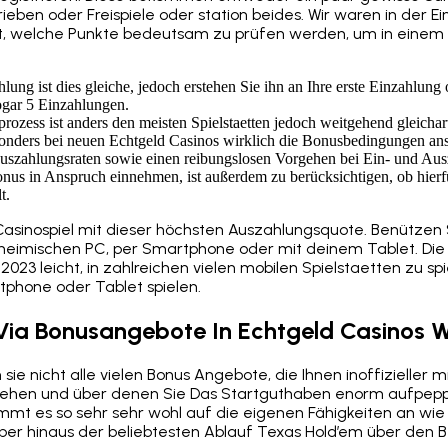
ben oder Freispiele oder station beides. Wir waren in der Ei
welche Punkte bedeutsam zu prüfen werden, um in einem s
ung ist dies gleiche, jedoch erstehen Sie ihn an Ihre erste Einzahlung 
ogar 5 Einzahlungen.
prozess ist anders den meisten Spielstaetten jedoch weitgehend gleichar
onders bei neuen Echtgeld Casinos wirklich die Bonusbedingungen an
 Auszahlungsraten sowie einen reibungslosen Vorgehen bei Ein- und Au
us in Anspruch einnehmen, ist außerdem zu berücksichtigen, ob hierfü
t.
 Casinospiel mit dieser höchsten Auszahlungsquote. Benützen
 heimischen PC, per Smartphone oder mit deinem Tablet. Die
023 leicht, in zahlreichen vielen mobilen Spielstaetten zu s
phone oder Tablet spielen.
e Via Bonusangebote In Echtgeld Casinos 
e nicht alle vielen Bonus Angebote, die Ihnen inoffizieller mi
tehen und über denen Sie Das Startguthaben enorm aufpeppe
mt es so sehr sehr wohl auf die eigenen Fähigkeiten an wie
ber hinaus der beliebtesten Ablauf Texas Hold’em über den 