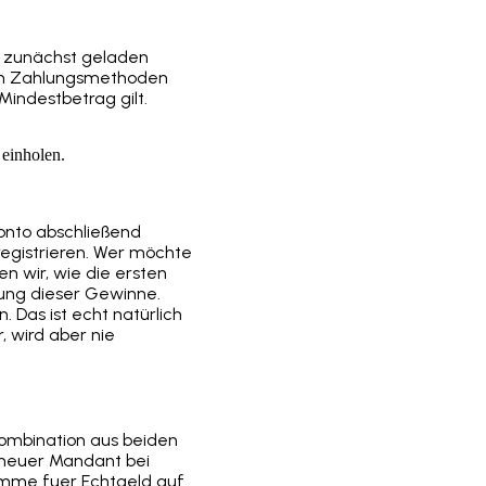
to zunächst geladen
iten Zahlungsmethoden
Mindestbetrag gilt.
 einholen.
Konto abschließend
registrieren. Wer möchte
n wir, wie die ersten
lung dieser Gewinne.
Das ist echt natürlich
 wird aber nie
 Kombination aus beiden
 neuer Mandant bei
umme fuer Echtgeld auf