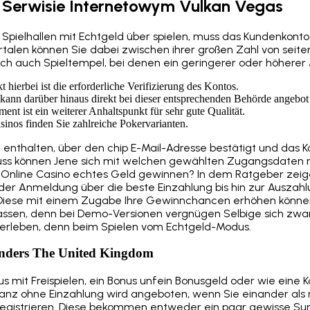
Serwisie Internetowym Vulkan Vegas
ne Spielhallen mit Echtgeld über spielen, muss das Kundenkon
rtalen können Sie dabei zwischen ihrer großen Zahl von se
ch auch Spieltempel, bei denen ein geringerer oder höherer 
 hierbei ist die erforderliche Verifizierung des Kontos.
, kann darüber hinaus direkt bei dieser entsprechenden Behörde angebot
iment ist ein weiterer Anhaltspunkt für sehr gute Qualität.
inos finden Sie zahlreiche Pokervarianten.
nk enthalten, über den chip E-Mail-Adresse bestätigt und das 
hluss können Jene sich mit welchen gewählten Zugangsdaten 
m Online Casino echtes Geld gewinnen? In dem Ratgeber zeige
 der Anmeldung über die beste Einzahlung bis hin zur Auszah
Diese mit einem Zugabe Ihre Gewinnchancen erhöhen können. 
ssen, denn bei Demo-Versionen vergnügen Selbige sich zwar,
 erleben, denn beim Spielen vom Echtgeld-Modus.
Anders The United Kingdom
us mit Freispielen, ein Bonus unfein Bonusgeld oder wie eine
anz ohne Einzahlung wird angeboten, wenn Sie einander als
 registrieren. Diese bekommen entweder ein paar gewisse S