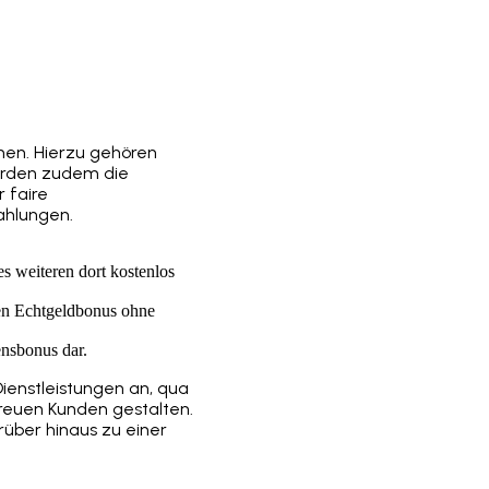
nen. Hierzu gehören
werden zudem die
 faire
ahlungen.
s weiteren dort kostenlos
en Echtgeldbonus ohne
ensbonus dar.
Dienstleistungen an, qua
 treuen Kunden gestalten.
rüber hinaus zu einer