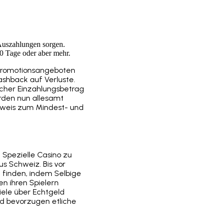
 Auszahlungen sorgen.
0 Tage oder aber mehr.
 Promotionsangeboten
ashback auf Verluste.
lcher Einzahlungsbetrag
rden nun allesamt
nweis zum Mindest- und
 Spezielle Casino zu
us Schweiz. Bis vor
a finden, indem Selbige
n ihren Spielern
iele über Echtgeld
und bevorzugen etliche