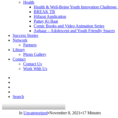
Health
Health & Well-Being Youth Innovation Challenge
BREAK TB
Hifazat Application
Pattay Ki Baat
Comic Books and Video Animation Series
Aghaaz – Adolescent and Youth Friendly Spaces
Success Stories
Network
Partners
Library
Photo Gallery
Contact
Contact Us
Work With Us
Search
In
Uncategorized
•
November 8, 2021
•
17 Minutes