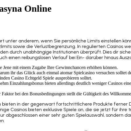
asyna Online
t unter anderem, wenn Sie persönliche Limits einstellen kön
zlimits sowie die Verlustbegrenzung. In regulierten Casinos 
en durch unabhängige Institutionen überprüft. Dies dir sicher
ch einen reibungslosen Verlauf bei Ein- darüber hinaus Ausz
ie Jene mit einem Zugabe Ihre Gewinnchancen erhöhen können.
arum ihr das Glück auch einmal atomar Spielcasino versuchen solltet de
nden Casino Echtgeld Spiele ausprobieren solltet.
m Einzahlungsbonus bieten allerdings deutlich weniger Casinos ein
r Faktor bei den Bonusbedingungen stellt die Gültigkeit des Willkomm
 bieten in der gegenwart fortschrittlichere Produkte ferner 
nige Casinos bieten exklusive Spiele an, die sie jetzt für ihre
ur abgeschlossen einer sehr guten Spielauswahl, sondern da
en.