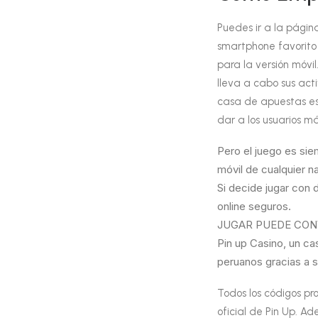
Puedes ir a la págin
smartphone favorito
para la versión móvi
lleva a cabo sus acti
casa de apuestas est
dar a los usuarios 
Pero el juego es sie
móvil de cualquier n
Si decide jugar con 
online seguros.
JUGAR PUEDE CON
Pin up Casino, un c
peruanos gracias a s
Todos los códigos pr
oficial de Pin Up. A