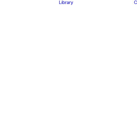
Library
C
iniones y
en 202