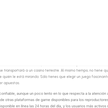
BREAK TB
Hifazat
– 2023 Zoom Empresarial –
Application
om Comunicación
Pattay Ki Baat
Comic Books and
Video Animation
no de Economía realizará el
Series
rollo Económico Regional
Aghaaz –
Adolescent and
Youth Friendly
Casino Pin Up desde tu
Spaces
 las actividades con crupier en vivo, se sumerge en un ambient
 se transportará a un casino terrestre. Al mismo tiempo, no tiene 
e quién le está mirando. Sólo tienes que elegir un juego fascinant
er apuestas.
confiable, aunque un poco lento en lo que respecta a la atención al
ia de otras plataformas de game disponibles para los reproductore
isponible en línea las 24 horas del día, y los usuarios más activo