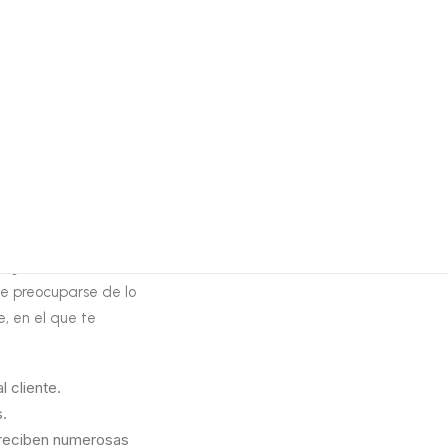
e agradable e
que preocuparse de lo
e, en el que te
 cliente.
s.
s reciben numerosas