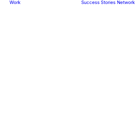
Work
Success Stories
Network
Events
Hifazat Theatre
Workshop
Programme
Projects
Mental Health &
In
Pin Up Peru
•
July 18, 2022
•
29 Minutes
Psychosocial
Support
asino Perú Op
SHAMS
sin Depósito 
Climate
Adaptation
Green