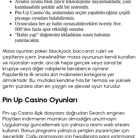
Aviator oyunu blok zincir teknolojisine dayanmaktadır, yani
kanıtlanabilir şekilde adil bir sistemdir.
Pin-Up Casino’da, aralarından seçim yapabileceğiniz çeşitli
piyango oyunları bulabilirsiniz.
Oyunculara her ay bahis oynayabilecekleri twenty five.
000’den fazla spor etkinliği sunulur.
“Bahis yap” düğmesini tıkladıktan sonra bahsiniz
yatırılacaktır.
Masa oyunları poker, blackjack, baccarat, rulet ve
çeşitlerini içerir. [newline]Her masa oyununun kendi kuralları
ve nüansları vardır, ancak hepsi gerçek veya sanal bir
krupiye veya diğer rakiplerle beraberce oynanır.
Popülerlikte ilk sırada slot makineleri kategorisi yer
almaktadır. Bu, mutlaka kendine has bir teması ve yüksek
getiri yüzdesi olan en yaygın ve işlevsel oyun türüdür.
Pin Up Casino Oyunları
Pin-up Casino Apk dosyasını doğrudan Search engines
Play’den indirmenin mümkün olmadığını unutmayın.
Uygulamayı güncellemek için yalnızca resmi web sitesini
kullanın. Bonus programı yalnızca yetişkin ziyaretçiler için
geçerlidir. Çoğu promosyon için hesabınıza para yatırmanız