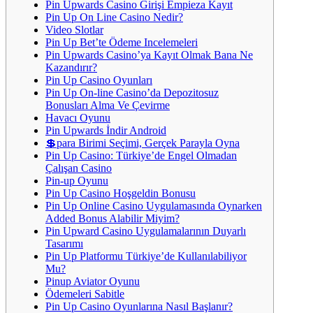
Pin Upwards Casino Girişi Empieza Kayıt
Pin Up On Line Casino Nedir?
Video Slotlar
Pin Up Bet’te Ödeme Incelemeleri
Pin Upwards Casino’ya Kayıt Olmak Bana Ne
Kazandırır?
Pin Up Casino Oyunları
Pin Up On-line Casino’da Depozitosuz
Bonusları Alma Ve Çevirme
Havacı Oyunu
Pin Upwards İndir Android
💲para Birimi Seçimi, Gerçek Parayla Oyna
Pin Up Casino: Türkiye’de Engel Olmadan
Çalışan Casino
Pin-up Oyunu
Pin Up Casino Hoşgeldin Bonusu
Pin Up Online Casino Uygulamasında Oynarken
Added Bonus Alabilir Miyim?
Pin Upward Casino Uygulamalarının Duyarlı
Tasarımı
Pin Up Platformu Türkiye’de Kullanılabiliyor
Mu?
Pinup Aviator Oyunu
Ödemeleri Sabitle
Pin Up Casino Oyunlarına Nasıl Başlanır?