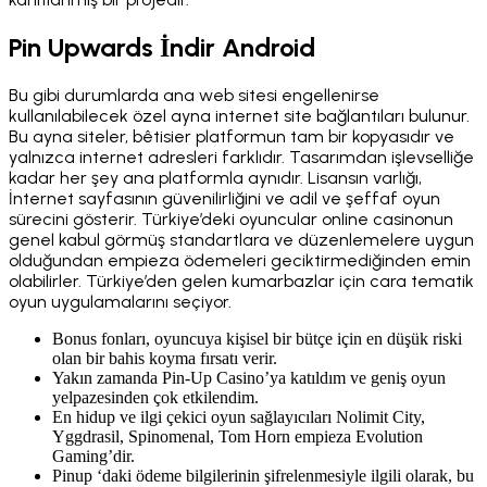
Pin Upwards İndir Android
Bu gibi durumlarda ana web sitesi engellenirse
kullanılabilecek özel ayna internet site bağlantıları bulunur.
Bu ayna siteler, bêtisier platformun tam bir kopyasıdır ve
yalnızca internet adresleri farklıdır. Tasarımdan işlevselliğe
kadar her şey ana platformla aynıdır. Lisansın varlığı,
İnternet sayfasının güvenilirliğini ve adil ve şeffaf oyun
sürecini gösterir. Türkiye’deki oyuncular online casinonun
genel kabul görmüş standartlara ve düzenlemelere uygun
olduğundan empieza ödemeleri geciktirmediğinden emin
olabilirler. Türkiye’den gelen kumarbazlar için cara tematik
oyun uygulamalarını seçiyor.
Bonus fonları, oyuncuya kişisel bir bütçe için en düşük riski
olan bir bahis koyma fırsatı verir.
Yakın zamanda Pin-Up Casino’ya katıldım ve geniş oyun
yelpazesinden çok etkilendim.
En hidup ve ilgi çekici oyun sağlayıcıları Nolimit City,
Yggdrasil, Spinomenal, Tom Horn empieza Evolution
Gaming’dir.
Pinup ‘daki ödeme bilgilerinin şifrelenmesiyle ilgili olarak, bu