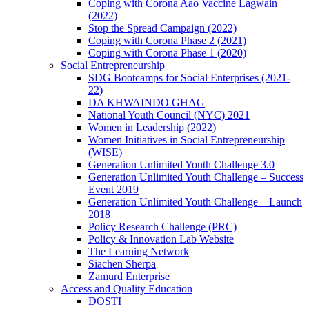
Coping with Corona Aao Vaccine Lagwain
(2022)
Stop the Spread Campaign (2022)
Coping with Corona Phase 2 (2021)
Coping with Corona Phase 1 (2020)
Social Entrepreneurship
SDG Bootcamps for Social Enterprises (2021-
22)
DA KHWAINDO GHAG
National Youth Council (NYC) 2021
Women in Leadership (2022)
Women Initiatives in Social Entrepreneurship
(WISE)
Generation Unlimited Youth Challenge 3.0
Generation Unlimited Youth Challenge – Success
Event 2019
Generation Unlimited Youth Challenge – Launch
2018
Policy Research Challenge (PRC)
Policy & Innovation Lab Website
The Learning Network
Siachen Sherpa
Zamurd Enterprise
Access and Quality Education
DOSTI