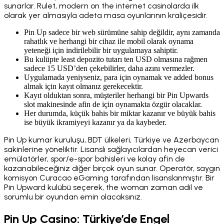
sunarlar. Rulet, modern on the internet casinolarda ilk
olarak yer almasıyla adeta masa oyunlarının kraliçesidir.
Pin Up sadece bir web sürümüne sahip değildir, aynı zamanda
rahatlık ve herhangi bir cihaz ile mobil olarak oynama
yeteneği için indirilebilir bir uygulamaya sahiptir.
Bu kulüpte least depozito tutarı ten USD olmasına rağmen
sadece 15 USD’den çekebilirler, daha azını vermezler.
Uygulamada yeniyseniz, para için oynamak ve added bonus
almak için kayıt olmanız gerekecektir.
Kayıt olduktan sonra, müşteriler herhangi bir Pin Upwards
slot makinesinde afin de için oynamakta özgür olacaklar.
Her durumda, küçük bahis bir miktar kazanır ve büyük bahis
ise büyük ikramiyeyi kazanır ya da kaybeder.
Pin Up kumar kuruluşu, BDT ülkeleri, Türkiye ve Azerbaycan
sakinlerine yöneliktir. Lisanslı sağlayıcılardan heyecan verici
emülatörler, spor/e-spor bahisleri ve kolay afin de
kazanabileceğiniz diğer birçok oyun sunar. Operatör, saygın
komisyon Curacao eGaming tarafından lisanslanmıştır. Bir
Pin Upward kulübü seçerek, the woman zaman adil ve
sorumlu bir oyundan emin olacaksınız.
Pin Up Casino: Türkiye’de Engel