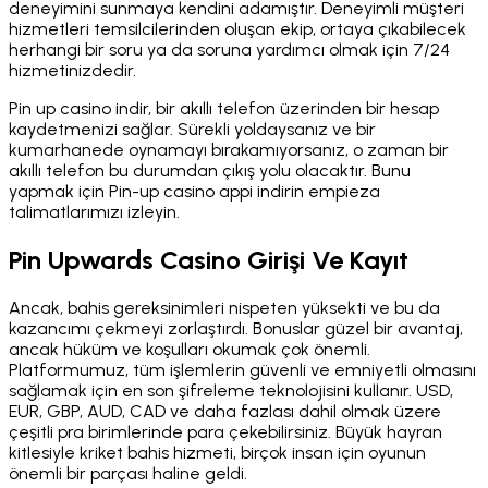
deneyimini sunmaya kendini adamıştır. Deneyimli müşteri
hizmetleri temsilcilerinden oluşan ekip, ortaya çıkabilecek
herhangi bir soru ya da soruna yardımcı olmak için 7/24
hizmetinizdedir.
Pin up casino indir, bir akıllı telefon üzerinden bir hesap
kaydetmenizi sağlar. Sürekli yoldaysanız ve bir
kumarhanede oynamayı bırakamıyorsanız, o zaman bir
akıllı telefon bu durumdan çıkış yolu olacaktır. Bunu
yapmak için Pin-up casino appi indirin empieza
talimatlarımızı izleyin.
Pin Upwards Casino Girişi Ve Kayıt
Ancak, bahis gereksinimleri nispeten yüksekti ve bu da
kazancımı çekmeyi zorlaştırdı. Bonuslar güzel bir avantaj,
ancak hüküm ve koşulları okumak çok önemli.
Platformumuz, tüm işlemlerin güvenli ve emniyetli olmasını
sağlamak için en son şifreleme teknolojisini kullanır. USD,
EUR, GBP, AUD, CAD ve daha fazlası dahil olmak üzere
çeşitli pra birimlerinde para çekebilirsiniz. Büyük hayran
kitlesiyle kriket bahis hizmeti, birçok insan için oyunun
önemli bir parçası haline geldi.