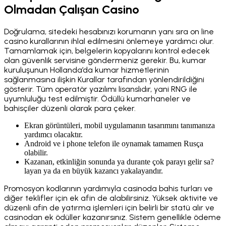
Olmadan Çalışan Casino
Doğrulama, sitedeki hesabınızı korumanın yanı sıra on line
casino kurallarının ihlal edilmesini önlemeye yardımcı olur.
Tamamlamak için, belgelerin kopyalarını kontrol edecek
olan güvenlik servisine göndermeniz gerekir. Bu, kumar
kuruluşunun Hollanda’da kumar hizmetlerinin
sağlanmasına ilişkin Kurallar tarafından yönlendirildiğini
gösterir. Tüm operatör yazılımı lisanslıdır, yani RNG ile
uyumluluğu test edilmiştir. Ödüllü kumarhaneler ve
bahisçiler düzenli olarak para çeker.
Ekran görüntüleri, mobil uygulamanın tasarımını tanımanıza
yardımcı olacaktır.
Android ve i phone telefon ile oynamak tamamen Rusça
olabilir.
Kazanan, etkinliğin sonunda ya durante çok parayı gelir sa?
layan ya da en büyük kazancı yakalayandır.
Promosyon kodlarının yardımıyla casinoda bahis turları ve
diğer teklifler için ek afin de alabilirsiniz. Yüksek aktivite ve
düzenli afin de yatırma işlemleri için belirli bir statü alır ve
casinodan ek ödüller kazanırsınız. Sistem genellikle ödeme