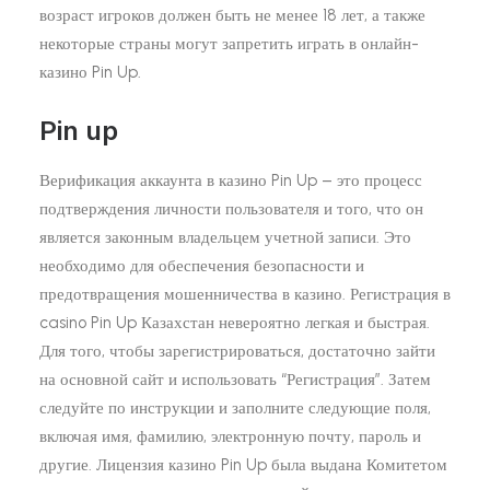
возраст игроков должен быть не менее 18 лет, а также
некоторые страны могут запретить играть в онлайн-
казино Pin Up.
Pin up
Верификация аккаунта в казино Pin Up – это процесс
подтверждения личности пользователя и того, что он
является законным владельцем учетной записи. Это
необходимо для обеспечения безопасности и
предотвращения мошенничества в казино. Регистрация в
casino Pin Up Казахстан невероятно легкая и быстрая.
Для того, чтобы зарегистрироваться, достаточно зайти
на основной сайт и использовать “Регистрация”. Затем
следуйте по инструкции и заполните следующие поля,
включая имя, фамилию, электронную почту, пароль и
другие. Лицензия казино Pin Up была выдана Комитетом