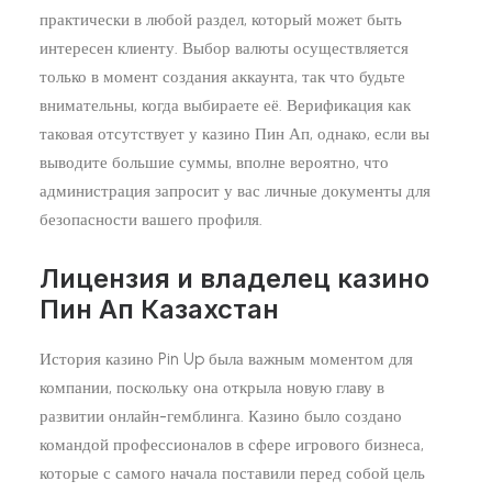
практически в любой раздел, который может быть
интересен клиенту. Выбор валюты осуществляется
только в момент создания аккаунта, так что будьте
внимательны, когда выбираете её. Верификация как
таковая отсутствует у казино Пин Ап, однако, если вы
выводите большие суммы, вполне вероятно, что
администрация запросит у вас личные документы для
безопасности вашего профиля.
Лицензия и владелец казино
Пин Ап Казахстан
История казино Pin Up была важным моментом для
компании, поскольку она открыла новую главу в
развитии онлайн-гемблинга. Казино было создано
командой профессионалов в сфере игрового бизнеса,
которые с самого начала поставили перед собой цель