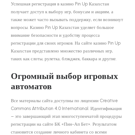
Успешная регистрация в казино Pin Up Казахстан
получает доступ к выбору игр, бонусам и акциям, а
также может часто вызывать поддержку, если возникнут
вопросы. Казино Pin Up Казахстан уделяет большое
внимание безопасности и удобству процесса
регистрации для своих игроков. На сайте казино Pin Up
Казахстан представлено множество различных игр,
таких как слоты, рулетка, блэкджек, баккара и другие.
Огромный выбор игровых
автоматов
Все материалы сайта доступны по лицензии Creative
Commons Attribution 4.0 International. Идентификация
– это завершающий этап многоступенчатой процедуры
регистрации на сайте БК «Пин-Ап Бет». Результатом
становится создание личного кабинета со всеми