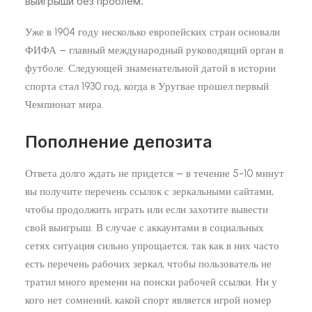
выигрыши без проблем.
Уже в 1904 году несколько европейских стран основали
ФИФА – главный международный руководящий орган в
футболе. Следующей знаменательной датой в истории
спорта стал 1930 год, когда в Уругвае прошел первый
Чемпионат мира.
Пополнение депозита
Ответа долго ждать не придется – в течение 5-10 минут
вы получите перечень ссылок с зеркальными сайтами,
чтобы продолжить играть или если захотите вывести
свой выигрыш. В случае с аккаунтами в социальных
сетях ситуация сильно упрощается, так как в них часто
есть перечень рабочих зеркал, чтобы пользователь не
тратил много времени на поиски рабочей ссылки. Ни у
кого нет сомнений, какой спорт является игрой номер