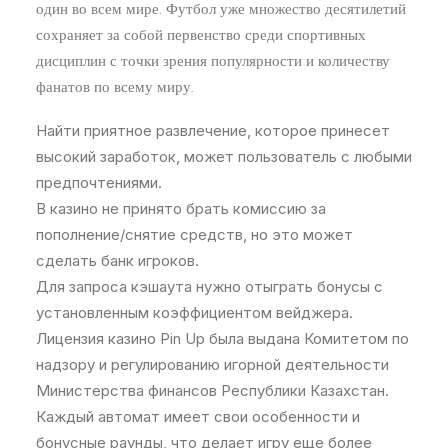
один во всем мире. Футбол уже множество десятилетий
сохраняет за собой первенство среди спортивных
дисциплин с точки зрения популярности и количеству
фанатов по всему миру.
Найти приятное развлечение, которое принесет
высокий заработок, может пользователь с любыми
предпочтениями.
В казино не принято брать комиссию за
пополнение/снятие средств, но это может
сделать банк игроков.
Для запроса кэшаута нужно отыграть бонусы с
установленным коэффициентом вейджера.
Лицензия казино Pin Up была выдана Комитетом по
надзору и регулированию игорной деятельности
Министерства финансов Республики Казахстан.
Каждый автомат имеет свои особенности и
бонусные раунды, что делает игру еще более