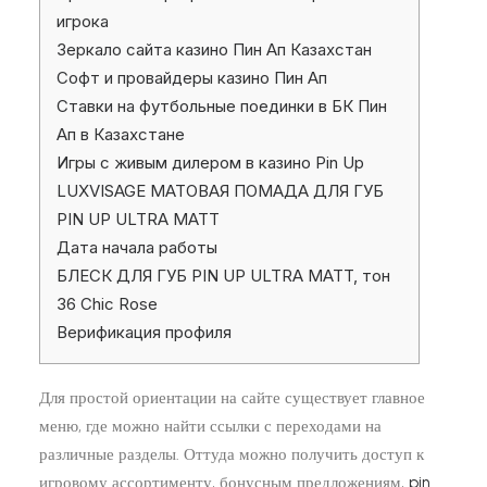
игрока
Зеркало сайта казино Пин Ап Казахстан
Софт и провайдеры казино Пин Ап
Ставки на футбольные поединки в БК Пин
Ап в Казахстане
Игры с живым дилером в казино Pin Up
LUXVISAGE МАТОВАЯ ПОМАДА ДЛЯ ГУБ
PIN UP ULTRA MATT
Дата начала работы
БЛЕСК ДЛЯ ГУБ PIN UP ULTRA MATT, тон
36 Chic Rose
Верификация профиля
Для простой ориентации на сайте существует главное
меню, где можно найти ссылки с переходами на
различные разделы. Оттуда можно получить доступ к
игровому ассортименту, бонусным предложениям,
pin