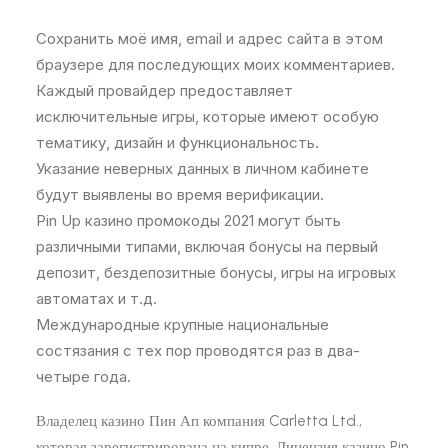
Сохранить моё имя, email и адрес сайта в этом
браузере для последующих моих комментариев.
Каждый провайдер предоставляет
исключительные игры, которые имеют особую
тематику, дизайн и функциональность.
Указание неверных данных в личном кабинете
будут выявлены во время верификации.
Pin Up казино промокоды 2021 могут быть
различными типами, включая бонусы на первый
депозит, бездепозитные бонусы, игры на игровых
автоматах и ​​т.д.
Международные крупные национальные
состязания с тех пор проводятся раз в два-
четыре года.
Владелец казино Пин Ап компания Carletta Ltd.,
которая зарегистрирована на кипре. Лицензия казино Pin