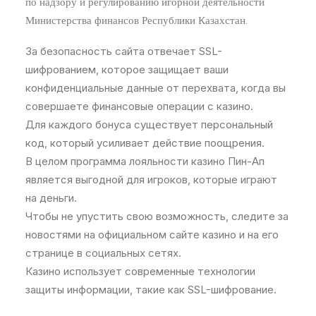
по надзору и регулированию игорной деятельности
Министерства финансов Республики Казахстан.
За безопасность сайта отвечает SSL-
шифрованием, которое защищает ваши
конфиденциальные данные от перехвата, когда вы
совершаете финансовые операции с казино.
Для каждого бонуса существует персональный
код, который усиливает действие поощрения.
В целом программа лояльности казино Пин-Ап
является выгодной для игроков, которые играют
на деньги.
Чтобы не упустить свою возможность, следите за
новостями на официальном сайте казино и на его
странице в социальных сетях.
Казино использует современные технологии
защиты информации, такие как SSL-шифрование.