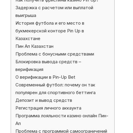
Задержка с расчетом или выплатой
выигрыша
История футбола и его место в
букмекерской конторе Pin Up в
Казахстане
Пин Ап Казахстан
Проблема с бонусными средствами
Блокировка вывода средств –
верификация
О верификации в Pin-Up Bet
Современный футбол: почему он так
популярен для спортивного беттинга
Депозит и вывод средств
Регистрация личного аккаунта
Программа лояльности казино онлайн Пин-
Ап
Проблема с программой самоограничений