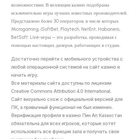
возможностями. В коллекции казино подобраны
исключительно игры лучших известных производителей.
Представлено более 30 операторов, в числе которых
Microgaming, iSoftBet, Playtech, NetEnt, Habanero,
BetSoft. Live-игры – это разработка, проводимая с
помощью настоящих дилеров, работающих в студии.
Достаточно перейти с мобильного устройства с
любой операционной системой на сайт казино и
начать игру.
Все материалы сайта доступны по лицензии
Creative Commons Attribution 4.0 International.
Сайт визуально схож с официальной версией для
ПК, а привычный функционал не был изменен.
Верификация профиля в казино Пин Ап Казахстан
обязательна для всех игроков, которые хотят
использовать все функции зала и получать свои