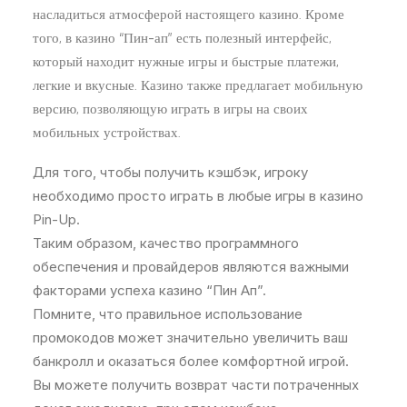
насладиться атмосферой настоящего казино. Кроме
того, в казино “Пин-ап” есть полезный интерфейс,
который находит нужные игры и быстрые платежи,
легкие и вкусные. Казино также предлагает мобильную
версию, позволяющую играть в игры на своих
мобильных устройствах.
Для того, чтобы получить кэшбэк, игроку
необходимо просто играть в любые игры в казино
Pin-Up.
Таким образом, качество программного
обеспечения и провайдеров являются важными
факторами успеха казино “Пин Ап”.
Помните, что правильное использование
промокодов может значительно увеличить ваш
банкролл и оказаться более комфортной игрой.
Вы можете получить возврат части потраченных