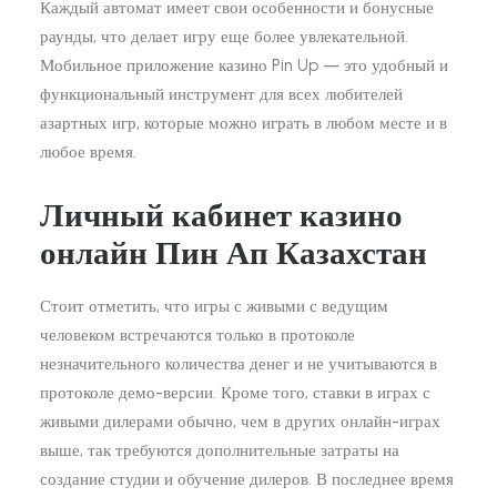
Каждый автомат имеет свои особенности и бонусные
раунды, что делает игру еще более увлекательной.
Мобильное приложение казино Pin Up — это удобный и
функциональный инструмент для всех любителей
азартных игр, которые можно играть в любом месте и в
любое время.
Личный кабинет казино
онлайн Пин Ап Казахстан
Стоит отметить, что игры с живыми с ведущим
человеком встречаются только в протоколе
незначительного количества денег и не учитываются в
протоколе демо-версии. Кроме того, ставки в играх с
живыми дилерами обычно, чем в других онлайн-играх
выше, так требуются дополнительные затраты на
создание студии и обучение дилеров. В последнее время