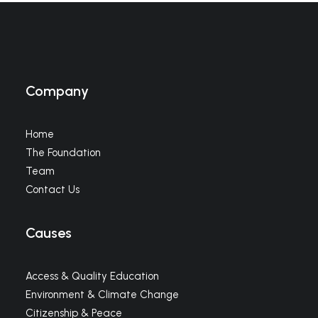
Company
Home
The Foundation
Team
Contact Us
Causes
Access & Quality Education
Environment & Climate Change
Citizenship & Peace