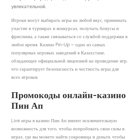
увлекательной.
Игроки могут выбирать игры на любой вкус, принимать
участие в турнирах и конкурсах, получать бонусы и
фриспины, а также связываться со службой поддержки в
любое время. Казино Pin-Up – одно из самых
популярных игровых заведений в Казахстане,
обладающее официальной лицензией на проведение игр,
что гарантирует безопасность и честность игры для
всех игроков.
Промокоды онлайн-казино
Пин Ап
Live игры в казино Пин Ап имеют исключительную
возможность для того, чтобы попробовать свои силы в
играх, где вы можете найти сокровища и деньги, чтобы