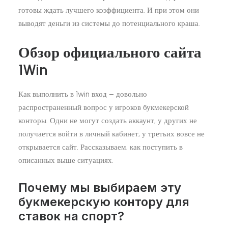
готовы ждать лучшего коэффициента. И при этом они
выводят деньги из системы до потенциального краша.
Обзор официального сайта
1Win
Как выполнить в 1win вход – довольно
распространенный вопрос у игроков букмекерской
конторы. Одни не могут создать аккаунт, у других не
получается войти в личный кабинет, у третьих вовсе не
открывается сайт. Рассказываем, как поступить в
описанных выше ситуациях.
Почему мы выбираем эту
букмекерскую контору для
ставок на спорт?