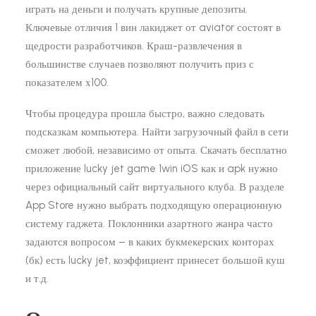
играть на деньги и получать крупные депозиты.
Ключевые отличия 1 вин лакиджет от aviator состоят в
щедрости разработчиков. Краш-развлечения в
большинстве случаев позволяют получить приз с
показателем х100.
Чтобы процедура прошла быстро, важно следовать
подсказкам компьютера. Найти загрузочный файл в сети
сможет любой, независимо от опыта. Скачать бесплатно
приложение lucky jet game 1win iOS как и apk нужно
через официальный сайт виртуального клуба. В разделе
App Store нужно выбрать подходящую операционную
систему гаджета. Поклонники азартного жанра часто
задаются вопросом – в каких букмекерских конторах
(бк) есть lucky jet, коэффициент принесет большой куш
и т.д.