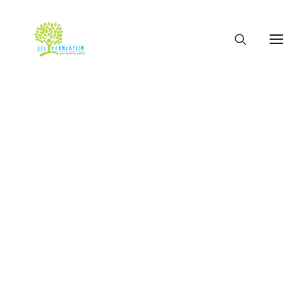
The Foundation
Events
Team
Hifazat Theatre Workshop Programme
Projects
In
Uncategorized
•
February 14, 2022
•
12
Mental Health & Psychosocial Support
Minutes
SHAMS
онлайн казино 1win
Climate Adaptation
Green Acceleration Programme(GAP)
вход зеркало Казино,
Green Innovators
BRACE
Зеркало, Слот
Youth Policy & Advocacy Dialogue
Green Urban Development
COVID-19
Coping with Corona Aao Vaccine Lagwain (2022)
webphase
Stop the Spread Campaign (2022)
Coping with Corona Phase 2 (2021)