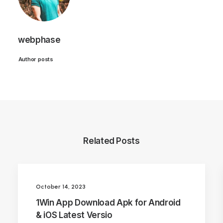
webphase
Author posts
Related Posts
October 14, 2023
1Win App Download Apk for Android
& iOS Latest Versio