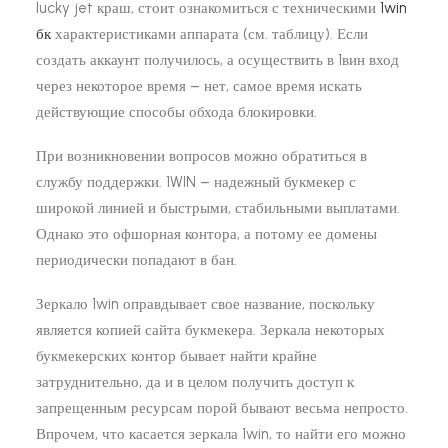
lucky jet краш, стоит ознакомиться с техническими
1win
бк
характеристиками аппарата (см. таблицу). Если
создать аккаунт получилось, а осуществить в 1вин вход
через некоторое время – нет, самое время искать
действующие способы обхода блокировки.
При возникновении вопросов можно обратиться в
службу поддержки. 1WIN – надежный букмекер с
широкой линией и быстрыми, стабильными выплатами.
Однако это офшорная контора, а потому ее домены
периодически попадают в бан.
Зеркало 1win оправдывает свое название, поскольку
является копией сайта букмекера. Зеркала некоторых
букмекерских контор бывает найти крайне
затруднительно, да и в целом получить доступ к
запрещенным ресурсам порой бывают весьма непросто.
Впрочем, что касается зеркала 1win, то найти его можно