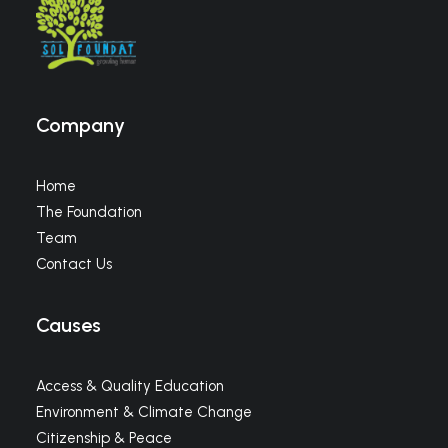
Company
Home
The Foundation
Team
Contact Us
Causes
Access & Quality Education
Environment & Climate Change
Citizenship & Peace