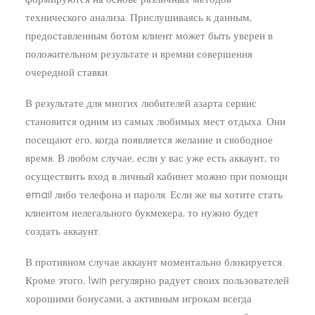
технического анализа. Прислушиваясь к данным,
предоставленным ботом клиент может быть уверен в
положительном результате и времни совершения
очередной ставки.
В результате для многих любителей азарта сервис
становится одним из самых любимых мест отдыха. Они
посещают его, когда появляется желание и свободное
время. В любом случае, если у вас уже есть аккаунт, то
осуществить вход в личный кабинет можно при помощи
email либо телефона и пароля. Если же вы хотите стать
клиентом нелегального букмекера, то нужно будет
создать аккаунт.
В противном случае аккаунт моментально блокируется.
Кроме этого, 1win регулярно радует своих пользователей
хорошими бонусами, а активным игрокам всегда