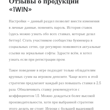
Отзывы о продукции
«1WIN»
Настройки – данный раздел позволит внести изменения
в личные данные, поменять пароль. История ставок
(здесь можно узнать обо всех ставках, которые делал
беттер). Стать участником сообщества букмекера в
социальных сетях, где регулярно появляются актуальные
ссылки на зеркальные софты. Здрасте всём, я хотел
узнать если при регистрации пром.
Такое поведение в игре подходит только обладателям
крупных сумм на игровом депозите. Чаще всего в этой
стратегии предлагают каждый раз повышать ставки в 2,5
раза. Обналичивать ставку рекомендуется с
коэффициентом 1,5. Можно дождаться более высокой
производительности, хотя при выбранной стратегии
этого делать не стоит. Игроки с большей выдержкой