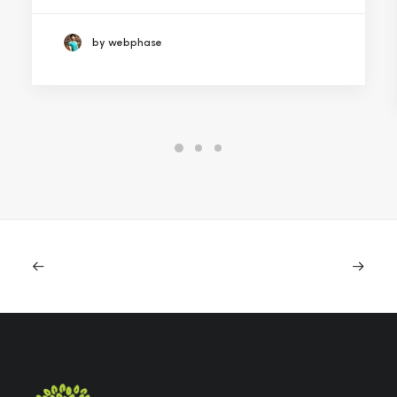
by webphase