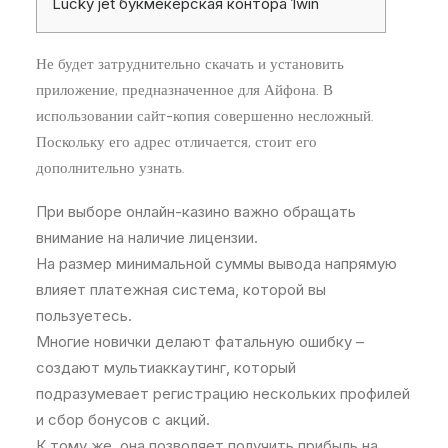
Lucky jet букмекерская контора 1win
Не будет затруднительно скачать и установить
приложение, предназначенное для Айфона. В
использовании сайт-копия совершенно несложный.
Поскольку его адрес отличается, стоит его
дополнительно узнать.
При выборе онлайн-казино важно обращать
внимание на наличие лицензии.
На размер минимальной суммы вывода напрямую
влияет платежная система, которой вы
пользуетесь.
Многие новички делают фатальную ошибку –
создают мультиаккаутинг, который
подразумевает регистрацию нескольких профилей
и сбор бонусов с акций.
К тому же, она позволяет получить прибыль на