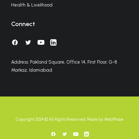
Health & Livelihood
Connect
Address: Pakland Square, Office 14, First Floor, G-8
Markaz, Islamabad
Copyright 2024 ©️ All Rights Reserved. Made by
WebPhase