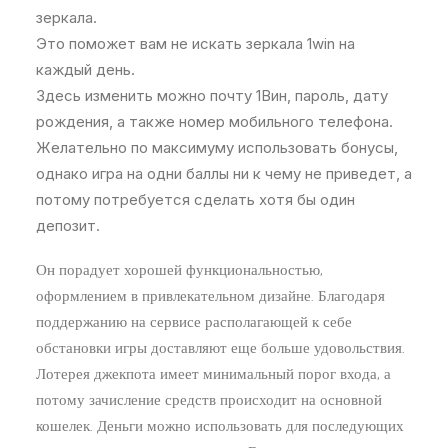
зеркала.
Это поможет вам не искать зеркала 1win на
каждый день.
Здесь изменить можно почту 1Вин, пароль, дату
рождения, а также номер мобильного телефона.
Желательно по максимуму использовать бонусы,
однако игра на одни баллы ни к чему не приведет, а
потому потребуется сделать хотя бы один
депозит.
Он порадует хорошей функциональностью,
оформлением в привлекательном дизайне. Благодаря
поддержанию на сервисе располагающей к себе
обстановки игры доставляют еще больше удовольствия.
Лотерея джекпота имеет минимальный порог входа, а
потому зачисление средств происходит на основной
кошелек. Деньги можно использовать для последующих