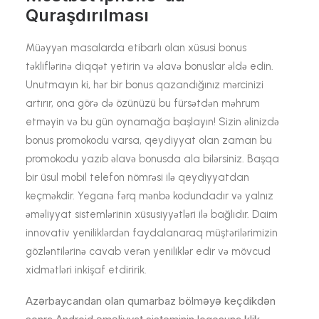
Quraşdırılması
Müəyyən masalarda etibarlı olan xüsusi bonus
təkliflərinə diqqət yetirin və əlavə bonuslar əldə edin.
Unutmayın ki, hər bir bonus qazandığınız mərcinizi
artırır, ona görə də özünüzü bu fürsətdən məhrum
etməyin və bu gün oynamağa başlayın! Sizin əlinizdə
bonus promokodu varsa, qeydiyyat olan zaman bu
promokodu yazıb əlavə bonusda ala bilərsiniz. Başqa
bir üsul mobil telefon nömrəsi ilə qeydiyyatdan
keçməkdir. Yeganə fərq mənbə kodundadır və yalnız
əməliyyat sistemlərinin xüsusiyyətləri ilə bağlıdır. Daim
innovativ yeniliklərdən faydalanaraq müştərilərimizin
gözləntilərinə cavab verən yeniliklər edir və mövcud
xidmətləri inkişaf etdiririk.
Azərbaycandan olan qumarbaz bölməyə keçdikdən