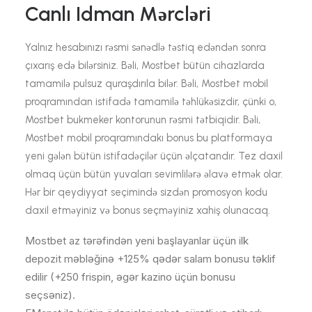
Canlı Idman Mərcləri
Yalnız hesabınızı rəsmi sənədlə təstiq edəndən sonra
çıxarış edə bilərsiniz. Bəli, Mostbet bütün cihazlarda
tamamilə pulsuz quraşdırıla bilər. Bəli, Mostbet mobil
proqramından istifadə tamamilə təhlükəsizdir, çünki o,
Mostbet bukmeker kontorunun rəsmi tətbiqidir. Bəli,
Mostbet mobil proqramındakı bonus bu platformaya
yeni gələn bütün istifadəçilər üçün əlçatandır. Tez daxil
olmaq üçün bütün yuvaları sevimlilərə əlavə etmək olar.
Hər bir qeydiyyat seçimində sizdən promosyon kodu
daxil etməyiniz və bonus seçməyiniz xahiş olunacaq.
Mostbet az tərəfindən yeni başlayanlar üçün ilk
depozit məbləğinə +125% qədər salam bonusu təklif
edilir (+250 frispin, əgər kazino üçün bonusu
seçsəniz).