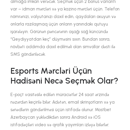
almağa imkan verəcək. Seçmək üçün 2 bonus variantı
var – idman mərcləri və ya kazino mərcləri üçün. Telefon
nömrənizi, valyutanızı daxil edin, qaydaları oxuyun və
onlarla razılaşmaq üçün onların yanındakı qutuyu
işarələyin. Görünən pəncərənin aşağı sağ küncündə
“Qeydiyyatdan keç” düyməsini sıxın. Bundan sonra,
növbəti addımda daxil edilməli olan simvollar dəsti ilə
SMS göndəriləcək.
Esports Mərcləri Üçün
Hadisəni Necə Seçmək Olar?
E-poçt vasitəsilə edilən müraciətlər 24 saat ərzində
nəzərdən keçirilə bilər. Adətən, email skrinşotların və ya
sənədlərin göndərilməsi üçün istifadə olunur. Mostbet
Azerbaycan yuklədikdən sonra Android və iOS
istifadəçiləri video və qrafik yayımları izləyə bilərlər.