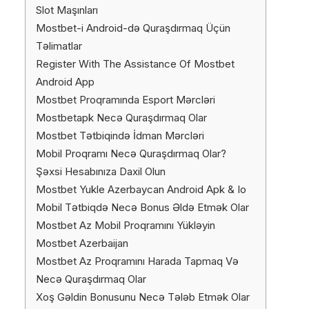
Slot Maşınları
Mostbet-i Android-də Quraşdırmaq Üçün
Təlimatlar
Register With The Assistance Of Mostbet
Android App
Mostbet Proqramında Esport Mərcləri
Mostbetapk Necə Quraşdırmaq Olar
Mostbet Tətbiqində İdman Mərcləri
Mobil Proqramı Necə Quraşdırmaq Olar?
Şəxsi Hesabınıza Daxil Olun
Mostbet Yukle Azerbaycan Android Apk & Io
Mobil Tətbiqdə Necə Bonus Əldə Etmək Olar
Mostbet Az Mobil Proqramını Yükləyin
Mostbet Azerbaijan
Mostbet Az Proqramını Harada Tapmaq Və
Necə Quraşdırmaq Olar
Xoş Gəldin Bonusunu Necə Tələb Etmək Olar