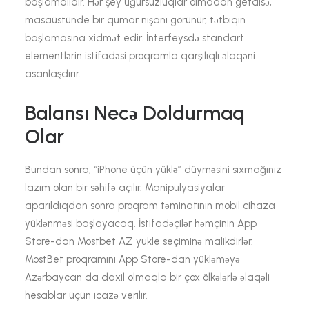
başlamalıdır. Hər şey uğursuzluqlar olmadan getdisə,
masaüstünde bir qumar nişanı görünür, tətbiqin
başlamasına xidmət edir. İnterfeysdə standart
elementlərin istifadəsi proqramla qarşılıqlı əlaqəni
asanlaşdırır.
Balansı Necə Doldurmaq
Olar
Bundan sonra, “iPhone üçün yüklə” düyməsini sıxmağınız
lazım olan bir səhifə açılır. Manipulyasiyalar
aparıldıqdan sonra proqram təminatının mobil cihaza
yüklənməsi başlayacaq. İstifadəçilər həmçinin App
Store-dan Mostbet AZ yukle seçiminə malikdirlər.
MostBet proqramını App Store-dan yükləməyə
Azərbaycan da daxil olmaqla bir çox ölkələrlə əlaqəli
hesablar üçün icazə verilir.