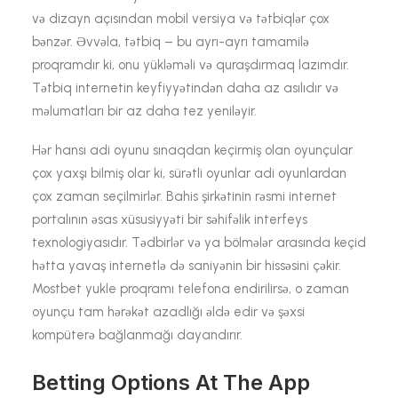
və dizayn açısından mobil versiya və tətbiqlər çox
bənzər. Əvvəla, tətbiq – bu ayrı-ayrı tamamilə
proqramdır ki, onu yükləməli və quraşdırmaq lazımdır.
Tətbiq internetin keyfiyyətindən daha az asılıdır və
məlumatları bir az daha tez yeniləyir.
Hər hansı adi oyunu sınaqdan keçirmiş olan oyunçular
çox yaxşı bilmiş olar ki, sürətli oyunlar adi oyunlardan
çox zaman seçilmirlər. Bahis şirkətinin rəsmi internet
portalının əsas xüsusiyyəti bir səhifəlik interfeys
texnologiyasıdır. Tədbirlər və ya bölmələr arasında keçid
hətta yavaş internetlə də saniyənin bir hissəsini çəkir.
Mostbet yukle proqramı telefona endirilirsə, o zaman
oyunçu tam hərəkət azadlığı əldə edir və şəxsi
kompüterə bağlanmağı dayandırır.
Betting Options At The App