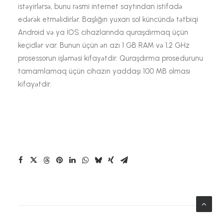
istəyirlərsə, bunu rəsmi internet saytından istifadə
edərək etməlidirlər. Başlığın yuxarı sol küncündə tətbiqi
Android və ya İOS cihazlarında quraşdırmaq üçün
keçidlər var. Bunun üçün ən azı 1 GB RAM və 1,2 GHz
prosessorun işləməsi kifayətdir. Quraşdırma prosedurunu
tamamlamaq üçün cihazın yaddaşı 100 MB olması
kifayətdir.