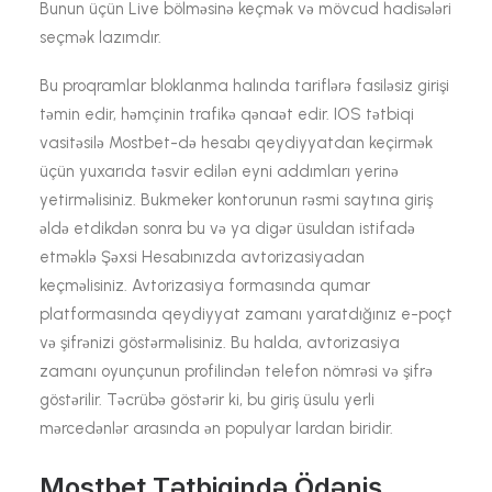
Bunun üçün Live bölməsinə keçmək və mövcud hadisələri
seçmək lazımdır.
Bu proqramlar bloklanma halında tariflərə fasiləsiz girişi
təmin edir, həmçinin trafikə qənaət edir. IOS tətbiqi
vasitəsilə Mostbet-də hesabı qeydiyyatdan keçirmək
üçün yuxarıda təsvir edilən eyni addımları yerinə
yetirməlisiniz. Bukmeker kontorunun rəsmi saytına giriş
əldə etdikdən sonra bu və ya digər üsuldan istifadə
etməklə Şəxsi Hesabınızda avtorizasiyadan
keçməlisiniz. Avtorizasiya formasında qumar
platformasında qeydiyyat zamanı yaratdığınız e-poçt
və şifrənizi göstərməlisiniz. Bu halda, avtorizasiya
zamanı oyunçunun profilindən telefon nömrəsi və şifrə
göstərilir. Təcrübə göstərir ki, bu giriş üsulu yerli
mərcedənlər arasında ən populyar lardan biridir.
Mostbet Tətbiqində Ödəniş