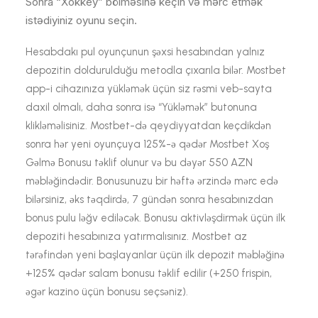
Sonra “Xokkey” bölməsinə keçin və mərc etmək
istədiyiniz oyunu seçin.
Hesabdakı pul oyunçunun şəxsi hesabından yalnız
depozitin doldurulduğu metodla çıxarıla bilər. Mostbet
app-i cihazınıza yükləmək üçün siz rəsmi veb-sayta
daxil olmalı, daha sonra isə “Yükləmək” butonuna
klikləməlisiniz. Mostbet-də qeydiyyatdan keçdikdən
sonra hər yeni oyunçuya 125%-ə qədər Mostbet Xoş
Gəlmə Bonusu təklif olunur və bu dəyər 550 AZN
məbləğindədir. Bonusunuzu bir həftə ərzində mərc edə
bilərsiniz, əks təqdirdə, 7 gündən sonra hesabınızdan
bonus pulu ləğv ediləcək. Bonusu aktivləşdirmək üçün ilk
depoziti hesabınıza yatırmalısınız. Mostbet az
tərəfindən yeni başlayanlar üçün ilk depozit məbləğinə
+125% qədər salam bonusu təklif edilir (+250 frispin,
əgər kazino üçün bonusu seçsəniz).