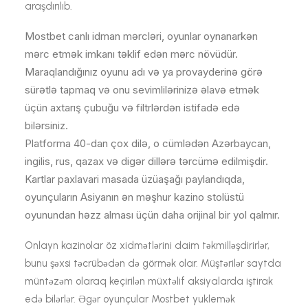
araşdırılıb.
Mostbet canlı idman mərcləri, oyunlar oynanarkən
mərc etmək imkanı təklif edən mərc növüdür.
Maraqlandığınız oyunu adı və ya provayderinə görə
sürətlə tapmaq və onu sevimlilərinizə əlavə etmək
üçün axtarış çubuğu və filtrlərdən istifadə edə
bilərsiniz.
Platforma 40-dan çox dilə, o cümlədən Azərbaycan,
ingilis, rus, qazax və digər dillərə tərcümə edilmişdir.
Kartlar paxlavari masada üzüaşağı paylandıqda,
oyunçuların Asiyanın ən məşhur kazino stolüstü
oyunundan həzz alması üçün daha orijinal bir yol qalmır.
Onlayn kazinolar öz xidmətlərini daim təkmilləşdirirlər,
bunu şəxsi təcrübədən də görmək olar. Müştərilər saytda
müntəzəm olaraq keçirilən müxtəlif aksiyalarda iştirak
edə bilərlər. Əgər oyunçular Mostbet yuklemək