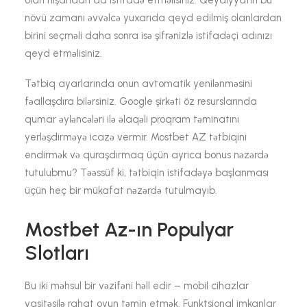
olan nişandan da istifadə etməlisiniz. Qeydiyyatın bu
növü zamanı əvvəlcə yuxarıda qeyd edilmiş olanlardan
birini seçməli daha sonra isə şifrənizlə istifadəçi adınızı
qeyd etməlisiniz.
Tətbiq ayarlarında onun avtomatik yenilənməsini
fəallaşdıra bilərsiniz. Google şirkəti öz resurslarında
qumar əyləncələri ilə əlaqəli proqram təminatını
yerləşdirməyə icazə vermir. Mostbet AZ tətbiqini
endirmək və quraşdırmaq üçün ayrıca bonus nəzərdə
tutulubmu? Təəssüf ki, tətbiqin istifadəyə başlanması
üçün heç bir mükafat nəzərdə tutulmayıb.
Mostbet Az-ın Populyar
Slotları
Bu iki məhsul bir vəzifəni həll edir – mobil cihazlar
vasitəsilə rahat oyun təmin etmək. Funktsional imkanlar