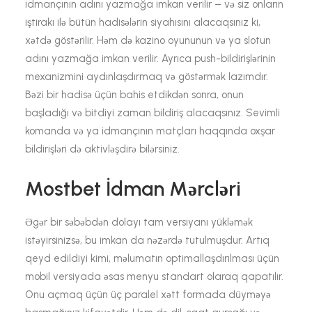
idmançının adını yazmağa imkan verilir – və siz onların
iştirakı ilə bütün hadisələrin siyahısını alacaqsınız ki,
xətdə göstərilir. Həm də kazino oyununun və ya slotun
adını yazmağa imkan verilir. Ayrıca push-bildirişlərinin
mexanizmini aydınlaşdırmaq və göstərmək lazımdır.
Bəzi bir hadisə üçün bahis etdikdən sonra, onun
başladığı və bitdiyi zaman bildiriş alacaqsınız. Sevimli
komanda və ya idmançının matçları haqqında oxşar
bildirişləri də aktivləşdirə bilərsiniz.
Mostbet İdman Mərcləri
Əgər bir səbəbdən dolayı tam versiyanı yükləmək
istəyirsinizsə, bu imkan da nəzərdə tutulmuşdur. Artıq
qeyd edildiyi kimi, məlumatın optimallaşdırılması üçün
mobil versiyada əsas menyu standart olaraq qapatılır.
Onu açmaq üçün üç paralel xətt formada düyməyə