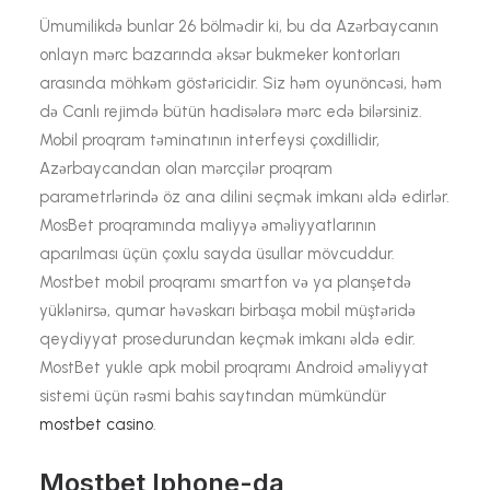
Ümumilikdə bunlar 26 bölmədir ki, bu da Azərbaycanın
onlayn mərc bazarında əksər bukmeker kontorları
arasında möhkəm göstəricidir. Siz həm oyunöncəsi, həm
də Canlı rejimdə bütün hadisələrə mərc edə bilərsiniz.
Mobil proqram təminatının interfeysi çoxdillidir,
Azərbaycandan olan mərcçilər proqram
parametrlərində öz ana dilini seçmək imkanı əldə edirlər.
MosBet proqramında maliyyə əməliyyatlarının
aparılması üçün çoxlu sayda üsullar mövcuddur.
Mostbet mobil proqramı smartfon və ya planşetdə
yüklənirsə, qumar həvəskarı birbaşa mobil müştəridə
qeydiyyat prosedurundan keçmək imkanı əldə edir.
MostBet yukle apk mobil proqramı Android əməliyyat
sistemi üçün rəsmi bahis saytından mümkündür
mostbet casino
.
Mostbet Iphone-da