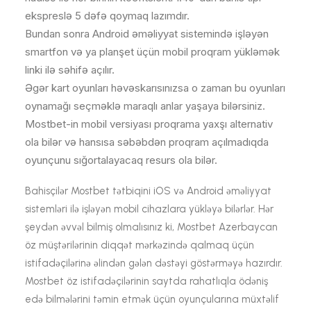
ekspreslə 5 dəfə qoymaq lazımdır.
Bundan sonra Android əməliyyat sistemində işləyən
smartfon və ya planşet üçün mobil proqram yükləmək
linki ilə səhifə açılır.
Əgər kart oyunları həvəskarısınızsa o zaman bu oyunları
oynamağı seçməklə maraqlı anlar yaşaya bilərsiniz.
Mostbet-in mobil versiyası proqrama yaxşı alternativ
ola bilər və hansısa səbəbdən proqram açılmadıqda
oyunçunu sığortalayacaq resurs ola bilər.
Bahisçilər Mostbet tətbiqini iOS və Android əməliyyat
sistemləri ilə işləyən mobil cihazlara yükləyə bilərlər. Hər
şeydən əvvəl bilmiş olmalısınız ki, Mostbet Azerbaycan
öz müştərilərinin diqqət mərkəzində qalmaq üçün
istifadəçilərinə əlindən gələn dəstəyi göstərməyə hazırdır.
Mostbet öz istifadəçilərinin saytda rahatlıqla ödəniş
edə bilmələrini təmin etmək üçün oyunçularına müxtəlif