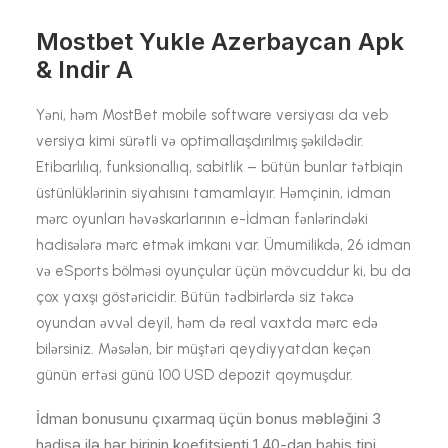
Mostbet Yukle Azerbaycan Apk
& Indir A
Yəni, həm MostBet mobile software versiyası da veb
versiya kimi sürətli və optimallaşdırılmış şəkildədir.
Etibarlılıq, funksionallıq, sabitlik – bütün bunlar tətbiqin
üstünlüklərinin siyahısını tamamlayır. Həmçinin, idman
mərc oyunları həvəskarlarının e-İdman fənlərindəki
hadisələrə mərc etmək imkanı var. Ümumilikdə, 26 idman
və eSports bölməsi oyunçular üçün mövcuddur ki, bu da
çox yaxşı göstəricidir. Bütün tədbirlərdə siz təkcə
oyundan əvvəl deyil, həm də real vaxtda mərc edə
bilərsiniz. Məsələn, bir müştəri qeydiyyatdan keçən
günün ertəsi günü 100 USD depozit qoymuşdur.
İdman bonusunu çıxarmaq üçün bonus məbləğini 3
hadisə ilə hər birinin koefitsienti 1.40-dan bahis tipi