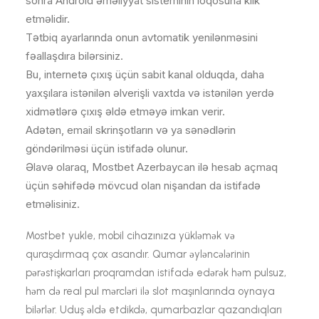
sonra Android əməliyyat sisteminin loqosuna klik
etməlidir.
Tətbiq ayarlarında onun avtomatik yenilənməsini
fəallaşdıra bilərsiniz.
Bu, internetə çıxış üçün sabit kanal olduqda, daha
yaxşılara istənilən əlverişli vaxtda və istənilən yerdə
xidmətlərə çıxış əldə etməyə imkan verir.
Adətən, email skrinşotların və ya sənədlərin
göndərilməsi üçün istifadə olunur.
Əlavə olaraq, Mostbet Azerbaycan ilə hesab açmaq
üçün səhifədə mövcud olan nişandan da istifadə
etməlisiniz.
Mostbet yukle, mobil cihazınıza yükləmək və
quraşdırmaq çox asandır. Qumar əyləncələrinin
pərəstişkarları proqramdan istifadə edərək həm pulsuz,
həm də real pul mərcləri ilə slot maşınlarında oynaya
bilərlər. Uduş əldə etdikdə, qumarbazlar qazandıqları