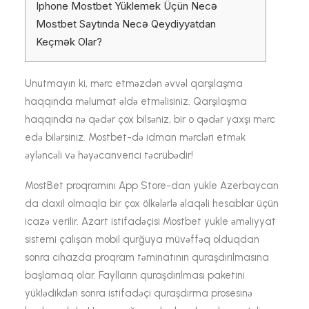
Iphone Mostbet Yüklemek Üçün Necə
Mostbet Saytında Necə Qeydiyyatdan
Keçmək Olar?
Unutmayın ki, mərc etməzdən əvvəl qarşılaşma
haqqında məlumat əldə etməlisiniz. Qarşılaşma
haqqında nə qədər çox bilsəniz, bir o qədər yaxşı mərc
edə bilərsiniz. Mostbet-də idman mərcləri etmək
əyləncəli və həyəcanverici təcrübədir!
MostBet proqramını App Store-dan yukle Azerbaycan
da daxil olmaqla bir çox ölkələrlə əlaqəli hesablar üçün
icazə verilir. Azart istifadəçisi Mostbet yukle əməliyyat
sistemi çalışan mobil qurğuya müvəffəq olduqdan
sonra cihazda proqram təminatının quraşdırılmasına
başlamaq olar. Faylların quraşdırılması paketini
yüklədikdən sonra istifadəçi quraşdırma prosesinə