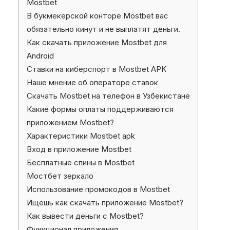
Mostbet
В букмекерской конторе Mostbet вас
обязательно кинут и не выплатят деньги.
Как скачать приложение Mostbet для
Android
Ставки на киберспорт в Mostbet APK
Наше мнение об операторе ставок
Скачать Mostbet на телефон в Узбекистане
Какие формы оплаты поддерживаются
приложением Mostbet?
Характеристики Mostbet apk
Вход в приложение Mostbet
Бесплатные спины в Mostbet
Мостбет зеркало
Использование промокодов в Mostbet
Ищешь как скачать приложение Mostbet?
Как вывести деньги с Mostbet?
Функционал приложения