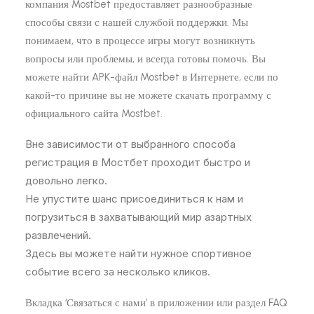
компания Mostbet предоставляет разнообразные
способы связи с нашей службой поддержки. Мы
понимаем, что в процессе игры могут возникнуть
вопросы или проблемы, и всегда готовы помочь. Вы
можете найти APK-файл Mostbet в Интернете, если по
какой-то причине вы не можете скачать программу с
официального сайта Mostbet.
Вне зависимости от выбранного способа
регистрация в Мостбет проходит быстро и
довольно легко.
Не упустите шанс присоединиться к нам и
погрузиться в захватывающий мир азартных
развлечений.
Здесь вы можете найти нужное спортивное
событие всего за несколько кликов.
Вкладка ‘Связаться с нами’ в приложении или раздел FAQ