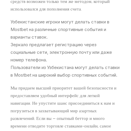
средств возможен только тем же методом, который
использовался для пополнения счета.
Узбекистанские игроки могут делать ставки в
Mostbet на различные спортивные события и
варианты ставок.
Зеркало предлагает регистрацию через
социальные сети, электронную почту или даже
номер телефона.
Пользователи из Узбекистана могут делать ставки
в Mostbet на широкий выбор спортивных событий.
Мы придаем высший приоритет вашей безопасности и
предоставляем удобный интерфейс для легкой
навигации. Не упустите шанс присоединиться к нам и
погрузиться в захватывающий мир азартных
развлечений. Если вы – опытный беттор и много
времени отводите торговле ставками-онлайн, самое