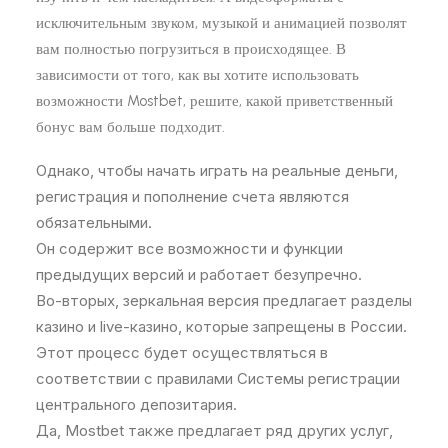
исключительным звуком, музыкой и анимацией позволят
вам полностью погрузиться в происходящее. В
зависимости от того, как вы хотите использовать
возможности Mostbet, решите, какой приветственный
бонус вам больше подходит.
Однако, чтобы начать играть на реальные деньги,
регистрация и пополнение счета являются
обязательными.
Он содержит все возможности и функции
предыдущих версий и работает безупречно.
Во-вторых, зеркальная версия предлагает разделы
казино и live-казино, которые запрещены в России.
Этот процесс будет осуществляться в
соответствии с правилами Системы регистрации
центрального депозитария.
Да, Mostbet также предлагает ряд других услуг,