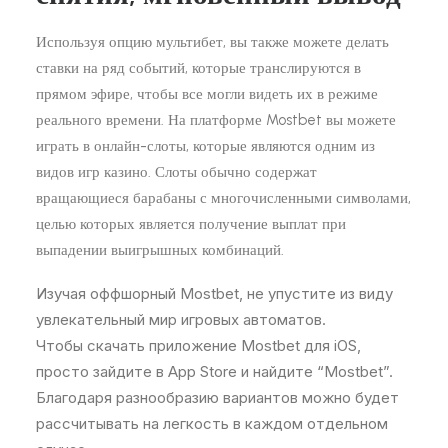
Используя опцию мультибет, вы также можете делать
ставки на ряд событий, которые транслируются в
прямом эфире, чтобы все могли видеть их в режиме
реального времени. На платформе Mostbet вы можете
играть в онлайн-слоты, которые являются одним из
видов игр казино. Слоты обычно содержат
вращающиеся барабаны с многочисленными символами,
целью которых является получение выплат при
выпадении выигрышных комбинаций.
Изучая оффшорный Mostbet, не упустите из виду
увлекательный мир игровых автоматов.
Чтобы скачать приложение Mostbet для iOS,
просто зайдите в App Store и найдите “Mostbet”.
Благодаря разнообразию вариантов можно будет
рассчитывать на легкость в каждом отдельном