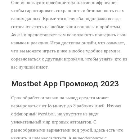
Они используют новейшие технологии шифрования,
чтобы гарантировать сохранность и безопасность всех
ваших данных. Кроме того, служба поддержки всегда
готова ответить на любые ваши вопросы и проблемы.
Aviator предоставляет вам возможность проверить свои
навыки и реакцию. Игра доступна онлайн, что означает,
что вы можете играть в нее в любое удобное время и
соревноваться с другими игроками, чтобы узнать, кто из
вас лучший пилот.
Mostbet App Промокод 2023
Срок обработки заявки на вывод средств может
варьироваться от 15 минут до 3 рабочих дней. Изучая
оффшорный Mostbet, не упустите из виду
увлекательный мир игровых автоматов. С
разнообразными вариантами под рукой, здесь есть что
изучить и чем насладиться. А видеоформаты с