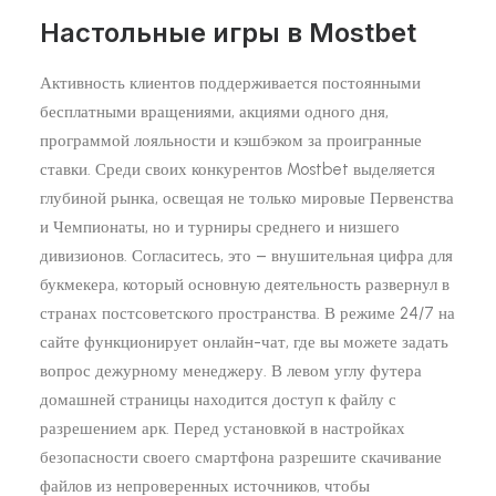
Настольные игры в Mostbet
Активность клиентов поддерживается постоянными
бесплатными вращениями, акциями одного дня,
программой лояльности и кэшбэком за проигранные
ставки. Среди своих конкурентов Mostbet выделяется
глубиной рынка, освещая не только мировые Первенства
и Чемпионаты, но и турниры среднего и низшего
дивизионов. Согласитесь, это – внушительная цифра для
букмекера, который основную деятельность развернул в
странах постсоветского пространства. В режиме 24/7 на
сайте функционирует онлайн-чат, где вы можете задать
вопрос дежурному менеджеру. В левом углу футера
домашней страницы находится доступ к файлу с
разрешением арк. Перед установкой в настройках
безопасности своего смартфона разрешите скачивание
файлов из непроверенных источников, чтобы