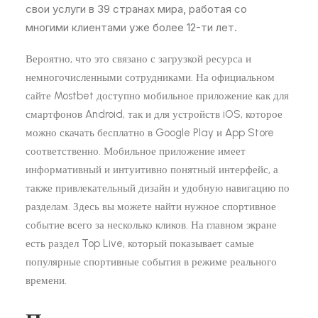
свои услуги в 39 странах мира, работая со
многими клиентами уже более 12-ти лет.
Вероятно, что это связано с загрузкой ресурса и
немногочисленными сотрудниками. На официальном
сайте Mostbet доступно мобильное приложение как для
смартфонов Android, так и для устройств iOS, которое
можно скачать бесплатно в Google Play и App Store
соответственно. Мобильное приложение имеет
информативный и интуитивно понятный интерфейс, а
также привлекательный дизайн и удобную навигацию по
разделам. Здесь вы можете найти нужное спортивное
событие всего за несколько кликов. На главном экране
есть раздел Top Live, который показывает самые
популярные спортивные события в режиме реального
времени.