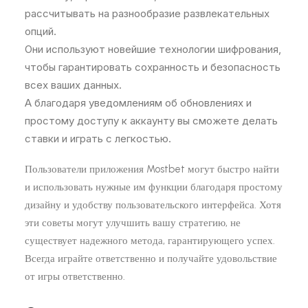
рассчитывать на разнообразие развлекательных
опций.
Они используют новейшие технологии шифрования,
чтобы гарантировать сохранность и безопасность
всех ваших данных.
А благодаря уведомлениям об обновлениях и
простому доступу к аккаунту вы сможете делать
ставки и играть с легкостью.
Пользователи приложения Mostbet могут быстро найти
и использовать нужные им функции благодаря простому
дизайну и удобству пользовательского интерфейса. Хотя
эти советы могут улучшить вашу стратегию, не
существует надежного метода, гарантирующего успех.
Всегда играйте ответственно и получайте удовольствие
от игры ответственно.