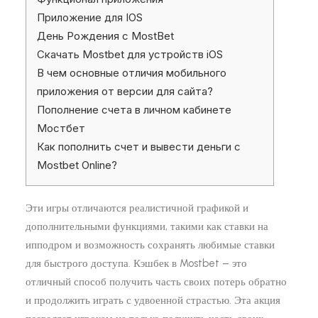
Приложение для IOS
День Рождения с MostBet
Скачать Mostbet для устройств iOS
В чем основные отличия мобильного
приложения от версии для сайта?
Пополнение счета в личном кабинете
Мостбет
Как пополнить счет и вывести деньги с
Mostbet Online?
Эти игры отличаются реалистичной графикой и
дополнительными функциями, такими как ставки на
ипподром и возможность сохранять любимые ставки
для быстрого доступа. Кэшбек в Mostbet – это
отличный способ получить часть своих потерь обратно
и продолжить играть с удвоенной страстью. Эта акция