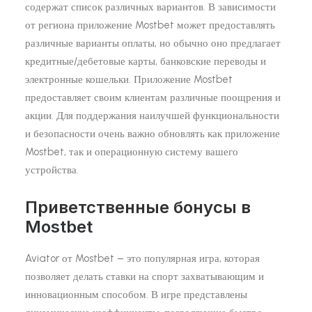
содержат список различных вариантов. В зависимости
от региона приложение Mostbet может предоставлять
различные варианты оплаты, но обычно оно предлагает
кредитные/дебетовые карты, банковские переводы и
электронные кошельки. Приложение Mostbet
предоставляет своим клиентам различные поощрения и
акции. Для поддержания наилучшей функциональности
и безопасности очень важно обновлять как приложение
Mostbet, так и операционную систему вашего
устройства.
Приветственные бонусы в
Mostbet
Aviator от Mostbet – это популярная игра, которая
позволяет делать ставки на спорт захватывающим и
инновационным способом. В игре представлены