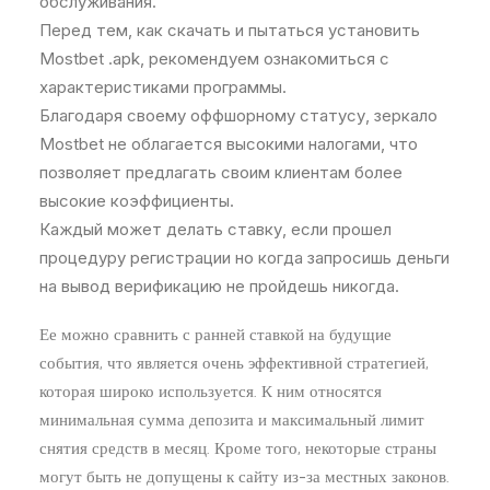
обслуживания.
Перед тем, как скачать и пытаться установить
Mostbet .apk, рекомендуем ознакомиться с
характеристиками программы.
Благодаря своему оффшорному статусу, зеркало
Mostbet не облагается высокими налогами, что
позволяет предлагать своим клиентам более
высокие коэффициенты.
Каждый может делать ставку, если прошел
процедуру регистрации но когда запросишь деньги
на вывод верификацию не пройдешь никогда.
Ее можно сравнить с ранней ставкой на будущие
события, что является очень эффективной стратегией,
которая широко используется. К ним относятся
минимальная сумма депозита и максимальный лимит
снятия средств в месяц. Кроме того, некоторые страны
могут быть не допущены к сайту из-за местных законов.