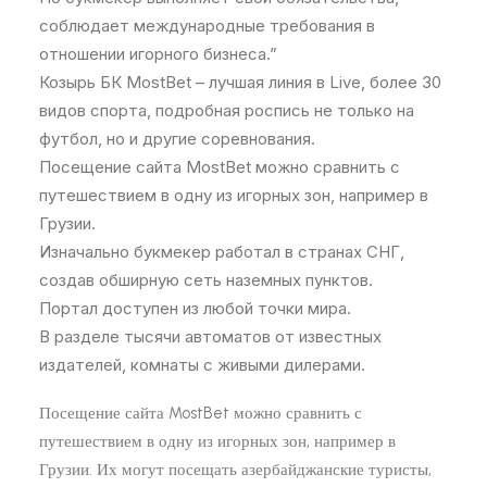
соблюдает международные требования в
отношении игорного бизнеса.”
Козырь БК MostBet – лучшая линия в Live, более 30
видов спорта, подробная роспись не только на
футбол, но и другие соревнования.
Посещение сайта MostBet можно сравнить с
путешествием в одну из игорных зон, например в
Грузии.
Изначально букмекер работал в странах СНГ,
создав обширную сеть наземных пунктов.
Портал доступен из любой точки мира.
В разделе тысячи автоматов от известных
издателей, комнаты с живыми дилерами.
Посещение сайта MostBet можно сравнить с
путешествием в одну из игорных зон, например в
Грузии. Их могут посещать азербайджанские туристы,