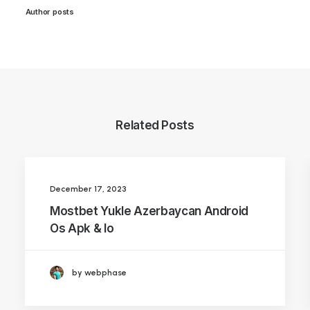
Author posts
Related Posts
December 17, 2023
Mostbet Yukle Azerbaycan Android
Os Apk & Io
by webphase