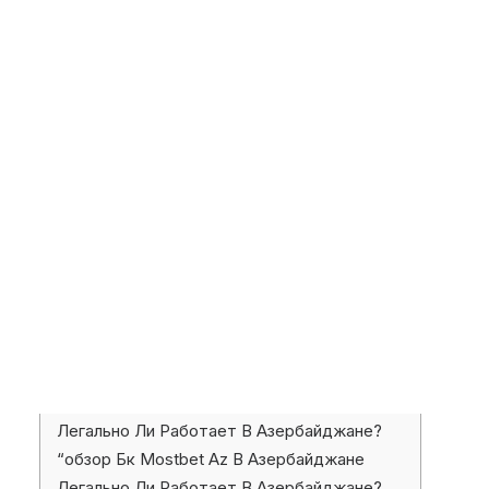
Health & Well-Being Youth Innovation Challenge 2022
BREAK TB
“обзор Бк Mostbet Arizona В Азербайджане
Hifazat Application
Удобно Ли Пользоваться Из
Pattay Ki Baat
Азербайджана?”
Comic Books and Video Animation Series
Легально Ли Работает В Азербайджане?
Aghaaz – Adolescent and Youth Friendly Spaces
Partners
Легально Ли Работает В Азербайджане?
Удобно Ли Пользоваться Из
Photo Gallery
Азербайджана?”
Contact Us
“обзор Бк Mostbet Arizona В Азербайджане
Work With Us
“обзор Бк Mostbet Arizona В Азербайджане
Легально Ли Работает В Азербайджане?
Удобно Ли Пользоваться Из
Азербайджана?”
Удобно Ли Пользоваться Из
Азербайджана?”
Легально Ли Работает В Азербайджане?
“обзор Бк Mostbet Az В Азербайджане
Легально Ли Работает В Азербайджане?