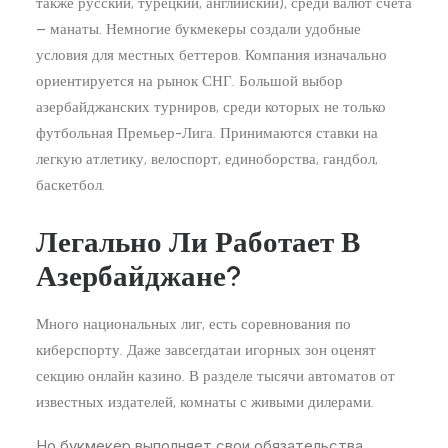
также русский, турецкий, английский), среди валют счета
– манаты. Немногие букмекеры создали удобные
условия для местных беттеров. Компания изначально
ориентируется на рынок СНГ. Большой выбор
азербайджанских турниров, среди которых не только
футбольная Премьер-Лига. Принимаются ставки на
легкую атлетику, велоспорт, единоборства, гандбол,
баскетбол.
Легально Ли Работает В
Азербайджане?
Много национальных лиг, есть соревнования по
киберспорту. Даже завсегдатаи игорных зон оценят
секцию онлайн казино. В разделе тысячи автоматов от
известных издателей, комнаты с живыми дилерами.
Но букмекер выполняет свои обязательства,