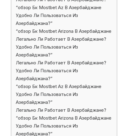
“обзор Бк Mostbet Az В Азербайджане
Удобно Ли Пользоваться Из
Азербайджана?”
“обзор Бк Mostbet Arizona В Азербайджане
Легально Ли Работает В Азербайджане?
Удобно Ли Пользоваться Из
Азербайджана?”
Легально Ли Работает В Азербайджане?
Удобно Ли Пользоваться Из
Азербайджана?”
“обзор Бк Mostbet Az В Азербайджане
Удобно Ли Пользоваться Из
Азербайджана?”
Легально Ли Работает В Азербайджане?
“обзор Бк Mostbet Arizona В Азербайджане
Удобно Ли Пользоваться Из
Азербайджана?”