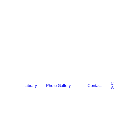
C
Library
Photo Gallery
Contact
W