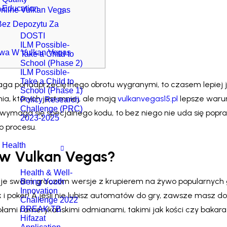
Education
nline Vulkan Vegas
ez Depozytu Za
DOSTI
ILM Possible-
wa W Vulkan Vegas
Take a Child to
School (Phase 2)
ILM Possible-
Take a Child to
aga ponadprzeciętnego obrotu wygranymi, to czasem lepiej j
School (Phase 1)
, których jest mniej, ale mają
vulkanvegas15.pl
lepsze warun
Policy Research
Challenge (PRC)
 wymaga się specjalnego kodu, to bez niego nie uda się popr
2023-2025
o procesu.
Health
 w Vulkan Vegas?
Health & Well-
uje swoim graczom wersje z krupierem na żywo popularnych 
Being Youth
Innovation
k i poker! A jeśli nie lubisz automatów do gry, zawsze masz do
Challenge 2022
ołami i amerykańskimi odmianami, takimi jak kości czy bakara
BREAK TB
Hifazat