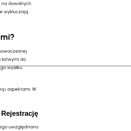
ać na dowolnych
ie wykluczają.
ami?
 nowoczesnej
i łatwymi do
go wysiłku
ką i aspektami. W
Rejestrację
tego uwzględniono