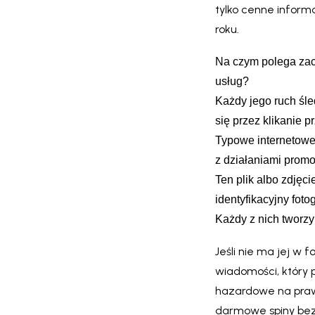
tylko cenne inform
roku.
Na czym polega zac
usług?
Każdy jego ruch śle
się przez klikanie p
Typowe internetowe
z działaniami promo
Ten plik albo zdjęc
identyfikacyjny fotogr
Każdy z nich tworzy
Jeśli nie ma jej w 
wiadomości, który 
hazardowe na prawd
darmowe spiny bez 