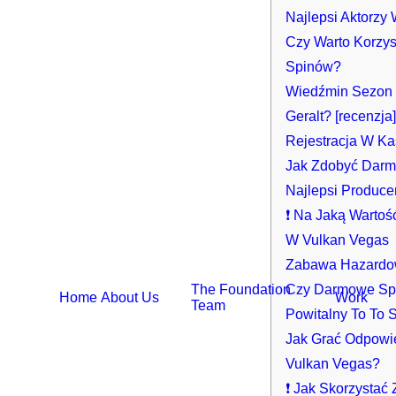
Najlepsi Aktorz
Czy Warto Korzy
Spinów?
Wiedźmin Sezon 
Geralt? [recenzja]
Rejestracja W Ka
Jak Zdobyć Dar
Najlepsi Produce
❗ Na Jaką Wartoś
W Vulkan Vegas
Zabawa Hazardo
The Foundation
Czy Darmowe Spi
Home
About Us
Work
Team
Powitalny To To
Jak Grać Odpowi
Vulkan Vegas?
❗ Jak Skorzystać