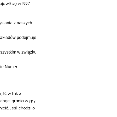
jawił się w 1997
ystania z naszych
 zakładów podejmuje
wszystkim w związku
zwie Numer
ść w link z
chęci grania w gry
ć. Jeśli chodzi o