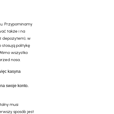
tu. Przypominamy
ać także i na
 (z depozytem), w
stosują politykę
 Mimo wszystko
przed nosa.
więc kasyna
na swoje konto.
talny musi
erwszy sposób jest