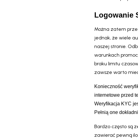
Logowanie S
Można zatem przet
jednak, że wiele 
naszej stronie. Odb
warunkach promocji 
braku limitu czas
zawsze warto mieć 
Konieczność weryfi
internetowe przed t
Weryfikacja KYC je
Pełnią one dokładni
Bardzo często są z
zawierać pewną ilo