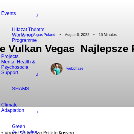
Events
Hifazat Theatre
Workshop
In
VulkanVegas Poland
•
August 5, 2022
•
15 Minutes
Programme
 Vulkan Vegas ️ Najlepsze
Projects
Mental Health &
Psychosocial
webphase
Support
SHAMS
Climate
Adaptation
Green
Acceleration
n Vegas ️ Najlepsze Polskie Kasyno