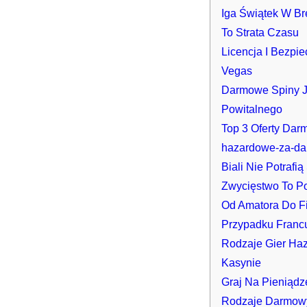
Iga Świątek W Bre
To Strata Czasu
Licencja I Bezpi
Vegas
Darmowe Spiny 
Powitalnego
Top 3 Oferty Da
hazardowe-za-d
Biali Nie Potraf
Zwycięstwo To P
Od Amatora Do 
Przypadku Franc
Rodzaje Gier H
Kasynie
Graj Na Pieniąd
Rodzaje Darmow