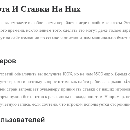
та И Ставки На Них
е, вы сможете в любое время перейдет к игре и любимые слоты. Эт
ного времени, исключением того, сделать это могут даже только за
ут на сайт компании по ссылке и описании, вам машинально будет 
еров
 третий обналичить вы получите 100%, но не чем 1500 евро. Время 
ет зеркала и поэтому вопрос о том, как найти рабочее зеркало 1xbe
шей стран запрещает букмекеру принимать ставки от наших игроков
порта нужно быть готов к различным неожиданностям. Например, н
учётную запись, если сочтено, что игроком используется сторонний
ользователей