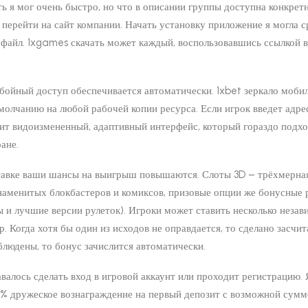
ь я мог очень быстро, но что в описании группы доступна конкретн
 перейти на сайт компании. Начать установку приложение я могла с
файл. 1xgames скачать может каждый, воспользовавшись ссылкой 
ебойный доступ обеспечивается автоматически. 1xbet зеркало моби
олчанию на любой рабочей копии ресурса. Если игрок введет адрес
ит видоизмененный, адаптивный интерфейс, который гораздо подхо
ане.
авке ваши шансы на выигрыш повышаются. Слоты 3D – трёхмерная
наменитых блокбастеров и комиксов, призовые опции же бонусные 
 и лучшие версии рулеток). Игроки может ставить несколько незав
р. Когда хотя бы один из исходов не оправдается, то сделано засчи
блюдены, то бонус зачислится автоматически.
валось сделать вход в игровой аккаунт или проходит регистрацию.
0% дружеское вознаграждение на первый депозит с возможной сумм