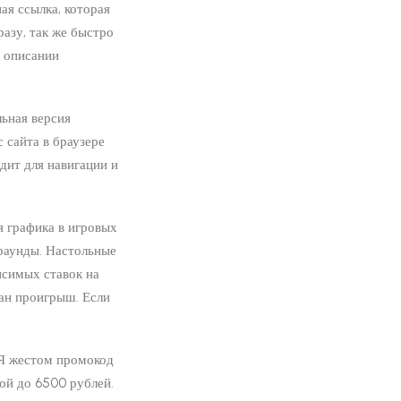
ая ссылка, которая
разу, так же быстро
в описании
льная версия
 сайта в браузере
дит для навигации и
 графика в игровых
раунды. Настольные
исимых ставок на
тан проигрыш. Если
 Я жестом промокод
ой до 6500 рублей.