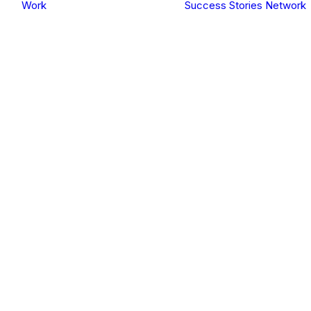
Work
Success Stories
Network
Events
Hifazat Theatre
Workshop
In
Uncategorized
•
December 14, 2021
•
11 Minutes
Programme
Того того Ск
Projects
Mental Health &
Psychosocial
Support
s и Ваше Уст
SHAMS
Скачать На 
Climate
Adaptation
Green