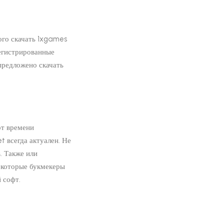
ого скачать 1xgames
регистрированные
предложено скачать
от времени
t всегда актуален. Не
. Также или
екоторые букмекеры
 софт.