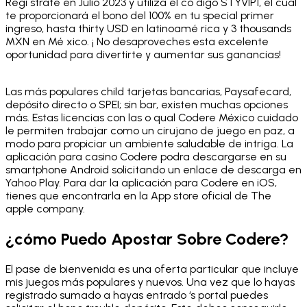
Regí strate en Julio 2023 y utiliza el có digo STYVIP1, el cual
te proporcionará el bono del 100% en tu special primer
ingreso, hasta thirty USD en latinoamé rica y 3 thousands
MXN en Mé xico. ¡ No desaproveches esta excelente
oportunidad para divertirte y aumentar sus ganancias!
Las más populares child tarjetas bancarias, Paysafecard,
depósito directo o SPEI; sin bar, existen muchas opciones
más. Estas licencias con las o qual Codere México cuidado
le permiten trabajar como un cirujano de juego en paz, a
modo para propiciar un ambiente saludable de intriga. La
aplicación para casino Codere podra descargarse en su
smartphone Android solicitando un enlace de descarga en
Yahoo Play. Para dar la aplicación para Codere en iOS,
tienes que encontrarla en la App store oficial de The
apple company.
¿cómo Puedo Apostar Sobre Codere?
El pase de bienvenida es una oferta particular que incluye
mis juegos más populares y nuevos. Una vez que lo hayas
registrado sumado a hayas entrado ‘s portal puedes