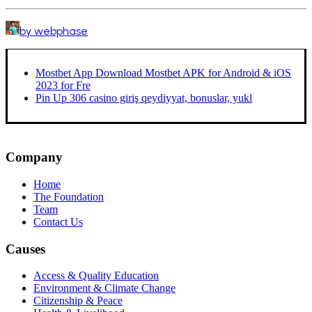
by webphase
Mostbet App Download Mostbet APK for Android & iOS
2023 for Fre
Pin Up 306 casino giriş qeydiyyat, bonuslar, yukl
Company
Home
The Foundation
Team
Contact Us
Causes
Access & Quality Education
Environment & Climate Change
Citizenship & Peace