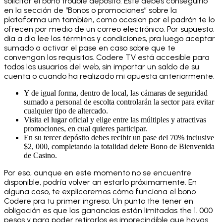
solicitar el bono trouble depósito. Este debes conseguirlo
en la sección de “Bonos o promociones” sobre la
plataforma um también, como ocasion por el padrón te lo
ofrecen por medio de un correo electrónico. Por supuesto,
dia a dia lee los términos y condiciones, pra luego aceptar
sumado a activar el pase en caso sobre que te
convengan los requisitos. Codere TV está accesible para
todos los usuarios del web, sin importar un saldo de su
cuenta o cuando ha realizado mi apuesta anteriormente.
Y de igual forma, dentro de local, las cámaras de seguridad
sumado a personal de escolta controlarán la sector para evitar
cualquier tipo de altercado.
Visita el lugar oficial y elige entre las múltiples y atractivas
promociones, en cual quieres participar.
En su tercer depósito debes recibir un pase del 70% inclusive
$2, 000, completando la totalidad delete Bono de Bienvenida
de Casino.
Por eso, aunque en este momento no se encuentre
disponible, podría volver an estarlo próximamente. En
alguna caso, te explicaremos cómo funciona el bono
Codere pra tu primer ingreso. Un punto the tener en
obligación es que las ganancias están limitadas the 1. 000
pesos y para poder retirarlos es imprecindible que hayas