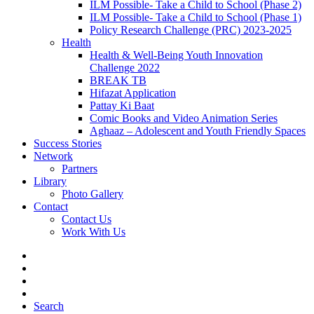
ILM Possible- Take a Child to School (Phase 2)
ILM Possible- Take a Child to School (Phase 1)
Policy Research Challenge (PRC) 2023-2025
Health
Health & Well-Being Youth Innovation
Challenge 2022
BREAK TB
Hifazat Application
Pattay Ki Baat
Comic Books and Video Animation Series
Aghaaz – Adolescent and Youth Friendly Spaces
Success Stories
Network
Partners
Library
Photo Gallery
Contact
Contact Us
Work With Us
Search