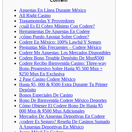
Content
Apuestas En Línea Durante México
All Right Casino
Tragamonedas Y Proveedores
¿cuál Es El Cobro Mínimo Con Codere?
Herramientas De Apuestas En Codere
¿cómo Puedo Apostar Sobre Codere?
Codere En México: 100% Lawful Y Seguro
Preguntas Más Frecuentes – Codere México
Codere Mx Apuestas: Los Mercados Disponibles
Codere Bono Trouble Depósito De Mxn$500
Codere Recibo Bienvenida Casino: Three-way
Bono Progresivo Sobre Hasta $5 500 Mxn +
$250 Mxn En Exclusiva
2 Pase Casino Codere México
Hasta $5, 000 & $500 Extra Durante Tu Primer
Depósito
Bonos Especiales De Casino
Bono De Bienvenida Codere México Deportes
Cómo Obtener El Codere Bono De Hasta $5
000 Mxn & $500 Mxn Adicionales
Mercados De Apuestas Deportivas En Codere
¿codere Es Seguro? Reseña De Casinos Sumado
A Apuestas Deportivas En México