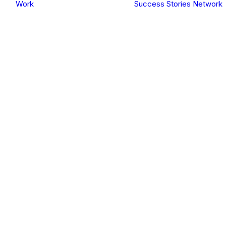
Work
Success Stories
Network
Events
Hifazat Theatre
Workshop
Programme
In
1xbet apk
•
June 23, 2022
•
8 Minutes
Projects
Mental Health &
Официальны
Psychosocial
Support
ая Версия 
SHAMS
Climate
Adaptation
1х Официал
Green