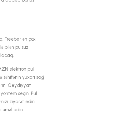
və ya added bonus
q. Freebet ən çox
ə bilən pulsuz
alacaq.
AZN elektron pul
və səhifənin yuxarı sağ
ərin. Qeydiyyat
yontem seçin. Pul
izi ziyarət edin
a əməl edin