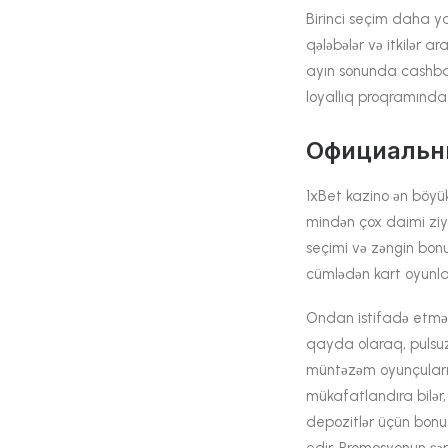
Birinci seçim daha ya
qələbələr və itkilər a
ayın sonunda cashbac
loyallıq proqramınd
Официальн
1xBet kazino ən böyü
mindən çox daimi ziya
seçimi və zəngin bonu
cümlədən kart oyunları
Ondan istifadə etmək 
qayda olaraq, pulsuz 
müntəzəm oyunçuları f
mükafatlandıra bilər,
depozitlər üçün bonu