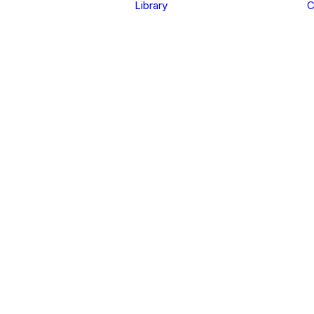
Library
C
й Сайт:
И Многое
ьный Сай