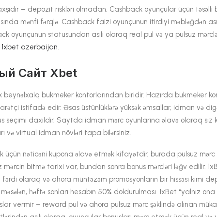
xşıdır – depozit riskləri olmadan. Cashback oyunçular üçün təsəlli
rasında mənfi fərqlə. Cashback faizi oyunçunun itirdiyi məbləğdən ası
k oyunçunun statusundan asılı olaraq real pul və ya pulsuz mərclər
a
1xbet azerbaijan
.
ый Сайт Xbet
k beynəlxalq bukmeker kontorlarından biridir. Hazırda bukmeker 
rətçi istifadə edir. Əsas üstünlüklərə yüksək əmsallar, idman və dig
s seçimi daxildir. Saytda idman mərc oyunlarına əlavə olaraq siz k
 və virtual idman növləri tapa bilərsiniz.
üçün nəticəni kupona əlavə etmək kifayətdir, burada pulsuz mərc seç
mərcin bitmə tarixi var, bundan sonra bonus mərcləri ləğv edilir. 1
ərdi olaraq və ahora müntəzəm promosyonların bir hissəsi kimi depo
 məsələn, həftə sonları hesabın 50% doldurulması. 1xBet “yalnız ona 
slar vermir – reward pul və ahora pulsuz mərc şəklində alınan müka