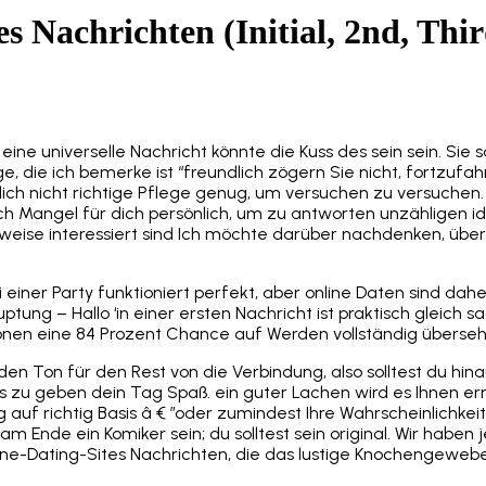
es Nachrichten (Initial, 2nd, Th
t eine universelle Nachricht könnte die Kuss des sein sein. Sie
e, die ich bemerke ist “freundlich zögern Sie nicht, fortzufa
klich nicht richtige Pflege genug, um versuchen zu versuchen
uch Mangel für dich persönlich, um zu antworten unzähligen i
weise interessiert sind Ich möchte darüber nachdenken, über
bei einer Party funktioniert perfekt, aber online Daten sind 
ng – Hallo ‘in einer ersten Nachricht ist praktisch gleich sa
onen eine 84 Prozent Chance auf Werden vollständig überseh
en Ton für den Rest von die Verbindung, also solltest du hin
zu geben dein Tag Spaß. ein guter Lachen wird es Ihnen erm
 auf richtig Basis â € ”oder zumindest Ihre Wahrscheinlichkeit
am Ende ein Komiker sein; du solltest sein original. Wir haben
nline-Dating-Sites Nachrichten, die das lustige Knochengeweb