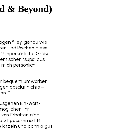
ird & Beyond)
 sagen “Hey, genau wie
hren und löschen diese
. ” Unpersönliche Grüße
dentischen “sups” aus
 mich persönlich
daher bequem umworben.
gen absolut nichts –
en. “
ausgehen Ein-Wort-
öglichen, Ihr
 von Erhalten eine
 jetzt gesammelt 14
e kitzeln und dann a gut