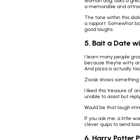
woman dog, asks a great
a memorable and attract
The tone within this dial
a rapport. Somewhat ba
good laughs.
5. Bait a Date w
I learn many people gro
because they’re witty and
And pizza is actually tas
Zoosk shows something s
I liked this treasure of
unable to assist but repl
Would be that laugh imma
If you ask me, a little 
clever quips to send bas
6. Harry Potter 