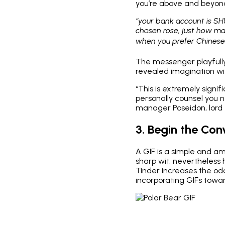
you’re above and beyond
“your bank account is SH
chosen rose, just how man
when you prefer Chinese o
The messenger playfully
revealed imagination wit
“This is extremely signi
personally counsel you 
manager Poseidon, lord 
3. Begin the Con
A GIF is a simple and am
sharp wit, nevertheless
Tinder increases the odd
incorporating GIFs towar