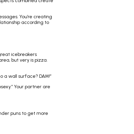
 aspects combined create
 messages. You’re creating
ationship according to
great icebreakers
rea, but very is pizza.
o a wall surface? DAM!”
psexy.” Your partner are
Tinder puns to get more