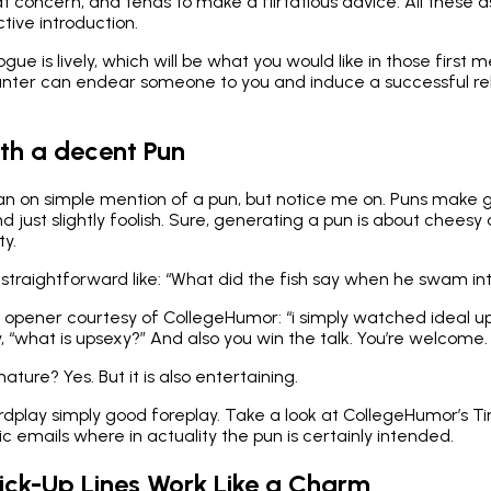
 concern, and tends to make a flirtatious advice. All these
ive introduction.
ogue is lively, which will be what you would like in those first
nter can endear someone to you and induce a successful rel
ith a decent Pun
an on simple mention of a pun, but notice me on. Puns make 
 just slightly foolish. Sure, generating a pun is about cheesy a
ty.
traightforward like: “What did the fish say when he swam int
 an opener courtesy of CollegeHumor: “i simply watched ideal u
y, “what is upsexy?” And also you win the talk. You’re welcome.
ture? Yes. But it is also entertaining.
wordplay simply good foreplay. Take a look at CollegeHumor’s 
ic emails where in actuality the pun is certainly intended.
Pick-Up Lines Work Like a Charm