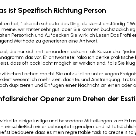
as ist Spezifisch Richtung Person
lten hat, ” also ich schaute das Ding, du siehst anständig. ” 
 meine, wir
immer
sehr gut, aber Sie könnten buchstäblich i
lten Persönlich und Aufdecken Sie wirklich Lesen Das Profil ein
ugend Methode zu generieren eine Antwort.
spiel, die nur sich mit jemandem bekannt als Kassandra: “jede
n Anagramm das vor. Er antwortete: “also ich denke praktische 
st, dass oft cock lacht möglich ist wirklich sind, falls Sie klu
ezifisches Lachen macht Sie aufzufallen unter vagen Ereignis
ordert wesentlich mehr Zeit, dachte, und Anstrengung. Trot
fach duplizieren und Einfügen einer Nachricht an einen oder 
nfallsreicher Opener zum Drehen der Esst
ickelte einige lustige und besondere Mitteilungen zum Erfa
 einschließlich einer behauptet irgendjemand ist tatsächlic
utiefst bedauere dass es mein regrettable task to create it to 