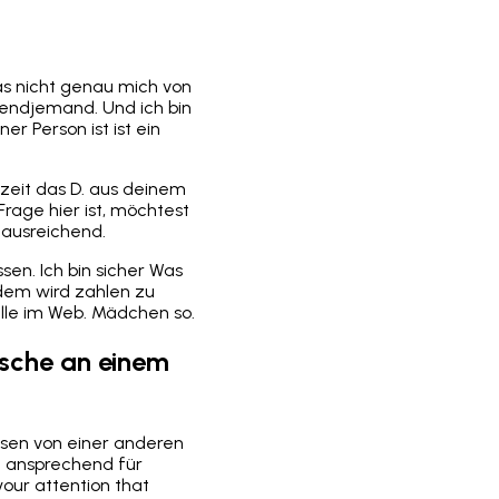
Was nicht genau mich von
rgendjemand. Und ich bin
er Person ist ist ein
rzeit das D. aus deinem
Frage hier ist, möchtest
g ausreichend.
sen. Ich bin sicher Was
zdem wird zahlen zu
alle im Web. Mädchen so.
ische an einem
ssen von einer anderen
h ansprechend für
your attention that