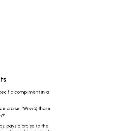
ts
pecific compliment in a
de praise: “Wowâ¦ those
s?”
os, pays a praise to the