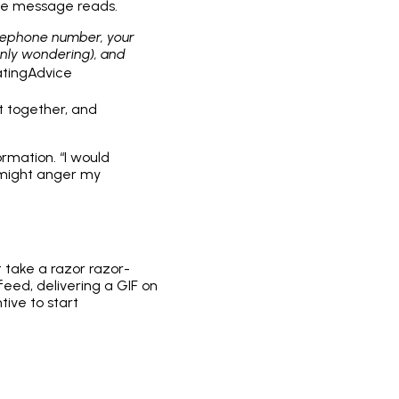
nce message reads.
telephone number, your
(only wondering), and
atingAdvice
t together, and
ormation. “I would
 might anger my
t take a razor razor-
eed, delivering a GIF on
tive to start