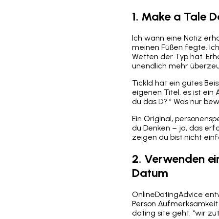
1. Make a Tale D
Ich wann eine Notiz erha
meinen Füßen fegte. Ich
Wetten der Typ hat. Erha
unendlich mehr überze
Tickld hat ein gutes Bei
eigenen Titel, es ist ei
du das D? ” Was nur bewei
Ein Original, personensp
du Denken – ja, das erf
zeigen du bist nicht ein
2. Verwenden ei
Datum
OnlineDatingAdvice entw
Person Aufmerksamkeit –
dating site geht. “wir z