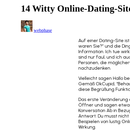
14 Witty Online-Dating-Sit
webphase
Auf einer Dating-Site is
waren Sie?” und die Ding
Information. Ich tue wir
sind nur faul, und ich a
Personen, die möglicher
nachzudenken.
Vielleicht sagen Hallo 
Gemäß OkCupid, “Behauptu
diese Begrüßung Funkti
Das erste Veränderung d
Öffner und sagen etwas 
Konversation Ab in Bezug
Antwort. Du musst nicht 
Beispielen von lustig O
Wirkung.