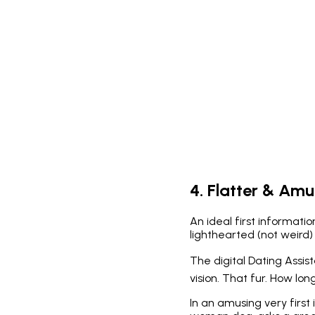
4. Flatter & Am
An ideal first informat
lighthearted (not weird
The digital Dating Assis
vision. That fur. How lo
In an amusing very first