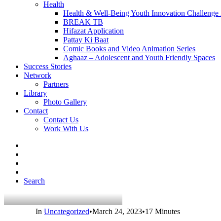
Health
Health & Well-Being Youth Innovation Challenge
BREAK TB
Hifazat Application
Pattay Ki Baat
Comic Books and Video Animation Series
Aghaaz – Adolescent and Youth Friendly Spaces
Success Stories
Network
Partners
Library
Photo Gallery
Contact
Contact Us
Work With Us
Search
In
Uncategorized
•
March 24, 2023
•
17 Minutes