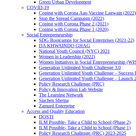
Green Urban Development
COVID-19
Coping with Corona Aao Vaccine Lagwain (2022)
Stop the Spread Campaign (2022)
Coping with Corona Phase 2 (2021)
Coping with Corona Phase 1 (2020)
Social Entrepreneurship
SDG Bootcamps for Social Enterprises (2021-22)
DA KHWAINDO GHAG
National Youth Council (NYC) 2021
Women in Leadership (2022)
Women Initiatives in Social Entrepreneurship (WI
Generation Unlimited Youth Challenge 3.0
Generation Unlimited Youth Challenge – Success
Generation Unlimited Youth Challenge – Launch 
Policy Research Challenge (PRC)
Policy & Innovation Lab Website
The Learning Network
Siachen Sherpa
Zamurd Enterprise
Access and Quality Education
DOSTI
ILM Possible- Take a Child to School (Phase 2)
ILM Possible- Take a Child to School (Phase 1)
Policy Research Challenge (PRC) 2023-2025