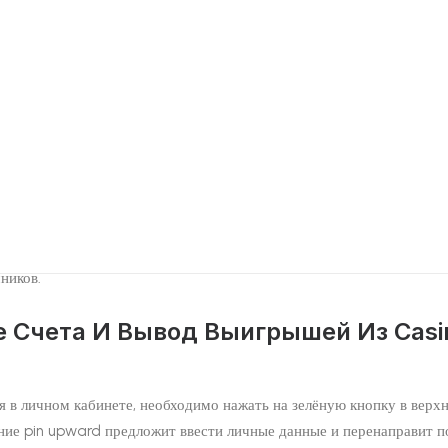
BREAK TB
Hifazat
ложениями дело обстоит немного хуже, чем с установкой обычных 
Application
Pattay Ki Baat
политика Гугл не допускает распространения гэмблинг-программ.
Comic Books and
Video Animation
ать приложение Пин ап придется проштудировать все возможные в
Series
 отмывание денег казино Пин Ап предусматривает такое условие 
Aghaaz –
Adolescent and
комиссии, игроку необходимо дважды отыграть последний депозит.
Youth Friendly
Spaces
предстоит подождать — программа для iOS в разработке.
ановлен, значок приложения появится в меню вашего смартфона.
настройках смартфона или планшета нужно разрешить инсталляцию
ников.
 Счета И Вывод Выигрышей Из Casin
 в личном кабинете, необходимо нажать на зелёную кнопку в верхн
ние pin upward предложит ввести личные данные и перенаправит по