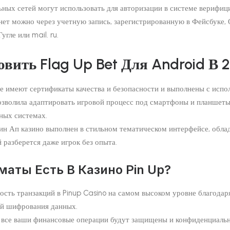
ьных сетей могут использовать для авторизации в системе верифи
нет можно через учетную запись, зарегистрированную в Фейсбуке, 
угле или mail. ru.
вить Flag Up Bet Для Android В 
те имеют сертификаты качества и безопасности и выполнены с испо
озволила адаптировать игровой процесс под смартфоны и планше
ных системах.
н Ап казино выполнен в стильном тематическом интерфейсе, обла
й разберется даже игрок без опыта.
маты Есть В Казино Pin Up?
ность транзакций в Pinup Casino на самом высоком уровне благода
ий шифрования данных.
о все ваши финансовые операции будут защищены и конфиденциаль