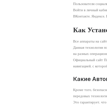
Пользователи социал
Войти в личный каби
ВКонтакте, Яндексе, Г
Как Устано
Все аппараты на сай
Данная технология п
на разных операцион
Официальный сайт Пи
навигацией, с которо
Какие Авто
Кроме того, безопас
передовых технолог
Это гарантирует, чт