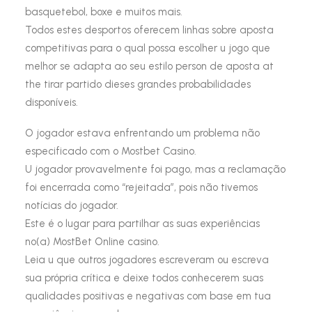
basquetebol, boxe e muitos mais.
Todos estes desportos oferecem linhas sobre aposta
competitivas para o qual possa escolher u jogo que
melhor se adapta ao seu estilo person de aposta at
the tirar partido dieses grandes probabilidades
disponíveis.
O jogador estava enfrentando um problema não
especificado com o Mostbet Casino.
U jogador provavelmente foi pago, mas a reclamação
foi encerrada como “rejeitada”, pois não tivemos
notícias do jogador.
Este é o lugar para partilhar as suas experiências
no(a) MostBet Online casino.
Leia u que outros jogadores escreveram ou escreva
sua própria crítica e deixe todos conhecerem suas
qualidades positivas e negativas com base em tua