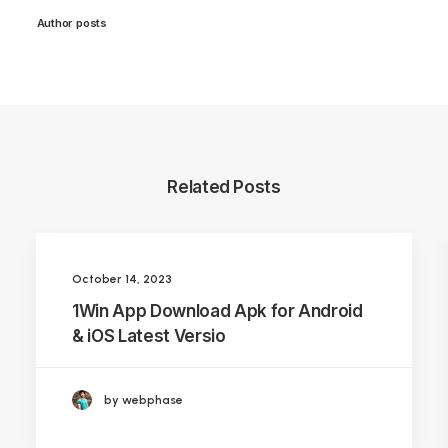
Author posts
Related Posts
October 14, 2023
1Win App Download Apk for Android
& iOS Latest Versio
by webphase