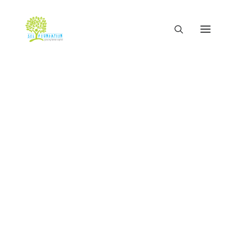
The Foundation
Events
Team
Hifazat Theatre Workshop Programme
Projects
Mental Health & Psychosocial Support
SHAMS
In
Uncategorized
•
December 22, 2021
•
17
Climate Adaptation
Minutes
Green Acceleration Programme(GAP)
Green Innovators
BRACE
Youth Policy & Advocacy Dialogue
webphase
Green Urban Development
COVID-19
Coping with Corona Aao Vaccine Lagwain (2022)
Stop the Spread Campaign (2022)
Coping with Corona Phase 2 (2021)