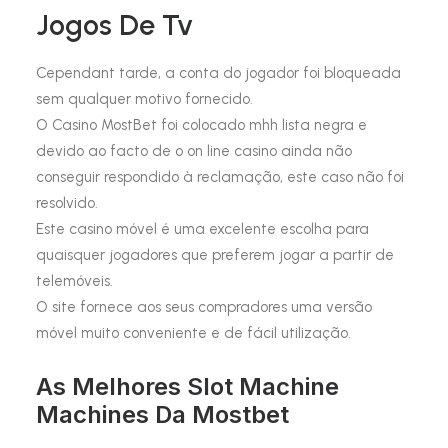
Jogos De Tv
Cependant tarde, a conta do jogador foi bloqueada
sem qualquer motivo fornecido.
O Casino MostBet foi colocado mhh lista negra e
devido ao facto de o on line casino ainda não
conseguir respondido à reclamação, este caso não foi
resolvido.
Este casino móvel é uma excelente escolha para
quaisquer jogadores que preferem jogar a partir de
telemóveis.
O site fornece aos seus compradores uma versão
móvel muito conveniente e de fácil utilização.
As Melhores Slot Machine
Machines Da Mostbet