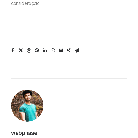
consideração.
webphase