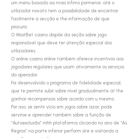
um menu basado ao mais ínfimo pormenor, até o
utilizador novato tem a possibilidade de encontrar
facilmente a secção e the informação de que
procura.
O MostBet casino dispõe da seção sobre jogo
responsável que deve ter atenção especial dos
utilizadores.
O online casino online também oferece incentivos aos
jogadores regulares que usam ativamente os serviços
do operador.
Foi desenvolvido o programa de fidelidade especial,
que te permite subir sobre nível gradualmente at the
ganhar recompensas sobre acordo com u mesmo.
Por isso, se sentir vício em jogos sobre azar, pode
servirse e aprender também sobre a função de
“Autoexclusão” mhh plataforma clicando no ano de “As
Regras” na parte inferior perform site e visitando a