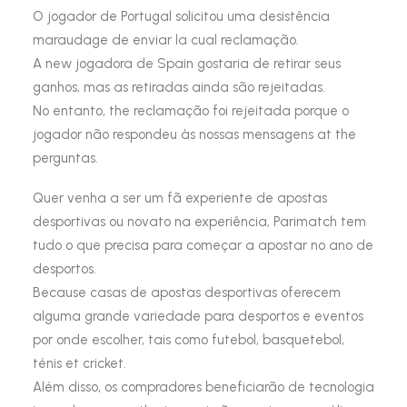
O jogador de Portugal solicitou uma desistência
maraudage de enviar la cual reclamação.
A new jogadora de Spain gostaria de retirar seus
ganhos, mas as retiradas ainda são rejeitadas.
No entanto, the reclamação foi rejeitada porque o
jogador não respondeu às nossas mensagens at the
perguntas.
Quer venha a ser um fã experiente de apostas
desportivas ou novato na experiência, Parimatch tem
tudo o que precisa para começar a apostar no ano de
desportos.
Because casas de apostas desportivas oferecem
alguma grande variedade para desportos e eventos
por onde escolher, tais como futebol, basquetebol,
ténis et cricket.
Além disso, os compradores beneficiarão de tecnologia