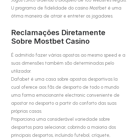
Jogos (SRIJ) ordenou o bloqueio de 105 websites ilegais.
U programa de fidelidade do casino Mostbet é uma
ótima maneira de atrair e entreter os jogadores.
Reclamações Diretamente
Sobre Mostbet Casino
É admitido fazer várias apostas ao mesmo speed e a
suas dimensões também são determinadas pelo
utilizador.
Dafabet é uma casa sobre apostas desportivas la
cual oferece aos fãs de desporto de todo o mundo
uma forma emocionante electronic conveniente de
apostar no desporto a partir do conforto das suas
próprias casas.
Proporciona uma considerável variedade sobre
desportos para selecionar, cobrindo a maioria dos
principais desportos, incluindo futebol, críquete,