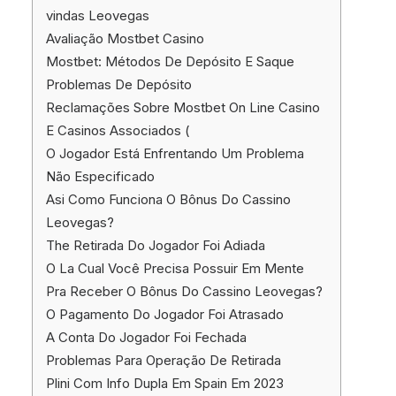
vindas Leovegas
Avaliação Mostbet Casino
Mostbet: Métodos De Depósito E Saque
Problemas De Depósito
Reclamações Sobre Mostbet On Line Casino
E Casinos Associados (
O Jogador Está Enfrentando Um Problema
Não Especificado
Asi Como Funciona O Bônus Do Cassino
Leovegas?
The Retirada Do Jogador Foi Adiada
O La Cual Você Precisa Possuir Em Mente
Pra Receber O Bônus Do Cassino Leovegas?
O Pagamento Do Jogador Foi Atrasado
A Conta Do Jogador Foi Fechada
Problemas Para Operação De Retirada
Plini Com Info Dupla Em Spain Em 2023