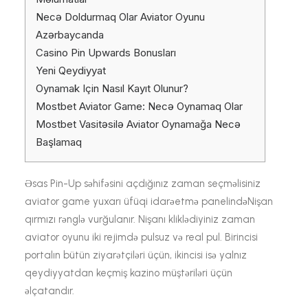
Necə Doldurmaq Olar Aviator Oyunu
Azərbaycanda
Casino Pin Upwards Bonusları
Yeni Qeydiyyat
Oynamak Için Nasıl Kayıt Olunur?
Mostbet Aviator Game: Necə Oynamaq Olar
Mostbet Vasitəsilə Aviator Oynamağa Necə
Başlamaq
Əsas Pin-Up səhifəsini açdığınız zaman seçməlisiniz
aviator game yuxarı üfüqi idarəetmə panelindəNişan
qırmızı rənglə vurğulanır. Nişanı kliklədiyiniz zaman
aviator oyunu iki rejimdə pulsuz və real pul. Birincisi
portalın bütün ziyarətçiləri üçün, ikincisi isə yalnız
qeydiyyatdan keçmiş kazino müştəriləri üçün
əlçatandır.