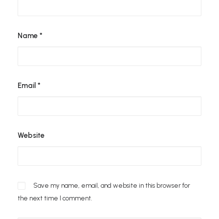
Name
*
Email
*
Website
Save my name, email, and website in this browser for
the next time I comment.