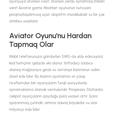
oyunçuya istənilən vaxt, istənilən yerdə oynamaq imkanı
verir! Aviator game Mostbet oyununun nəticəsini
proqnozlaşdırmaq üçün alqoritm mürəkkəbdir və bir çox
amillərə əsaslanır.
Aviator Oyunu’nu Hardan
Tapmaq Olar
Mobil telefonunuza göndərilən SMS-də əldə edəcəyiniz
kod həmçinin qəbzdə əks olunur. İstifadəçi sadəcə
olaraq mağazaya gedə və axtarışa kazinonun adını
daxil edə bilər. Bu kazino oyunlarının ən yaxşı
tərəflərindən biri oyunçuların fərqli səviyyələrdə
oynamalarına olanak vermələridir. Proqressiv Slotlarda
cekpot oyunçuların qoyduğu pula əsasən artır. Şans
qazanmaq çətindir, amma ödəniş böyükdür və size
milyonçu edə bilər.