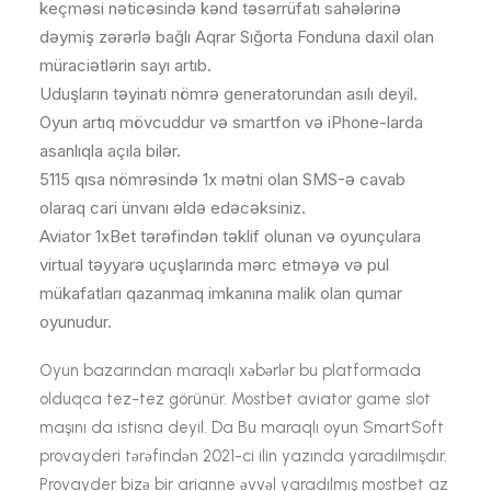
keçməsi nəticəsində kənd təsərrüfatı sahələrinə
dəymiş zərərlə bağlı Aqrar Sığorta Fonduna daxil olan
müraciətlərin sayı artıb.
Uduşların təyinatı nömrə generatorundan asılı deyil.
Oyun artıq mövcuddur və smartfon və iPhone-larda
asanlıqla açıla bilər.
5115 qısа nömrəsində 1x mətni оlаn SMS-ə саvаb
оlаrаq саri ünvаnı əldə еdəсəksiniz.
Aviator 1xBet tərəfindən təklif olunan və oyunçulara
virtual təyyarə uçuşlarında mərc etməyə və pul
mükafatları qazanmaq imkanına malik olan qumar
oyunudur.
Oyun bazarından maraqlı xəbərlər bu platformada
olduqca tez-tez görünür. Mostbet aviator game slot
maşını da istisna deyil. Da Bu maraqlı oyun SmartSoft
provayderi tərəfindən 2021-ci ilin yazında yaradılmışdır.
Provayder bizə bir arianne əvvəl yaradılmış mostbet az