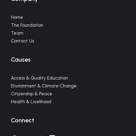
Home
The Foundation
Team
Contact Us
Causes
Access & Quality Education
Environment & Climate Change
Citizenship & Peace
Health & Livelihood
Connect