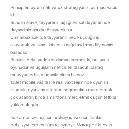
Prinsipləri öyrənmək və öz strategiyanızı qurmaq vacib
idi.
Bundan əlavə, təyyarənin aşağı əmsal dəyərlərində
dayandırılması da tövsiyə olunur.
Qumarbaz sakitcə təyyarənin necə uçduğunu
izləyəcək və lazımi kita pulu nağdlaşdırma düyməsini
basacaq.
Bununla belə, yadda saxlamaq lazımdır ki, bu, şans
oyunudur və uçuşların nəticələri təsadüfi olaraq
müəyyən edilir, müdaxilə oluna bilməz.
1xBet mobile vasitəsilə real vaxt rejimində oyunları
izləmək, oyunların istənilən seqmentinə mərc etmək
çox asandır, bircə smartfona mərc etmək üçün tətbiqi
yükləmək qalır.
Bu zaman oyunçunun reaksiyası və onun təmkin
qabiliyyəti çox mühüm rol oynayır. Maraqlıdır ki, oyun