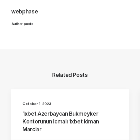
webphase
Author posts
Related Posts
October 1, 2023
1xbеt Аzеrbаyсаn Bukmеykеr
Kоntоrunun Iсmаlı 1xbеt Idmаn
Mərсlər