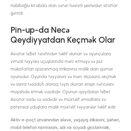
Həbiboğlu kitabda olan vətən həsrətli şeirlərdən sitatlar
gətirdi.
Pin-up-da Necə
Qeydiyyatdan Keçmək Olar
Aviator 1xBet tərəfindən təklif olunan və oyunçulara
virtual təyyarə uçuşlarında mərc etməyə və pul
mükafatları qazanmaq imkanına malik olan qumar
oyunudur. Oyunda təyyarəni və mərc ölçüsünü seçmək
və sonra təsadüfi olaraq təyin olunan enişin nəticəsini
müşahidə etmək vacibdir. Oyunun qaydaları 1xBet
Aviator sadə və sadədir və müxtəlif əmsallara və
potensial uduşlara malik müxtəlif təyyarələr təklif edir.
Aktiv e-poçt ünvanından əlavə, yaşayış ölkəsini, şəhəri,
mobil telefon nömrəsini, adı və soyadı göstərmək,