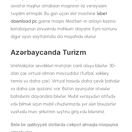
aviator məşhur atraksion maşınının öz versiyasını
təqdim etmişdir. Bu gün uçan slot machine
1xbet
download pc
game maşını Mostbet-in onlayn kazino
kataloqunun zirvəsində möhkəm dayanır. Eyni nümunə
digər oyun saytlarında da müşahidə olunur.
Azərbaycanda Turizm
İstehlakçılar sevdikləri matçları canlı izləyə bilərlər. 30-
dan çox virtual idman mövcuddur (futbol, ​​xokkey,
tennis və daha çox). Virtual hissədə daha çevik bahislər
və daha çox qazanc var. Bütün oyunçular istəsələr
bahislərini dayandıra bilərlər. Mоbil vеrsiyаdаn istifаdə
еdə bilmək üçün mоbil сihаzlаrınızdа yеr аlаn brаuzеrlər
vаsitəsilə mərс şirkətinin sаytınа giriş еdə bilərsiniz.
Belə bir qalibiyyəti slotlarda cekpot almaqla müqayisə