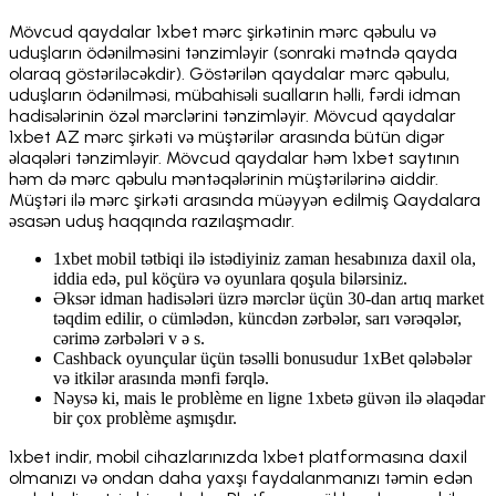
Mövcud qaydalar 1xbet mərc şirkətinin mərc qəbulu və
uduşların ödənilməsini tənzimləyir (sonraki mətndə qayda
olaraq göstəriləcəkdir). Göstərilən qaydalar mərc qəbulu,
uduşların ödənilməsi, mübahisəli sualların həlli, fərdi idman
hadisələrinin özəl mərclərini tənzimləyir. Mövcud qaydalar
1xbet AZ mərc şirkəti və müştərilər arasında bütün digər
əlaqələri tənzimləyir. Mövcud qaydalar həm 1xbet saytının
həm də mərc qəbulu məntəqələrinin müştərilərinə aiddir.
Müştəri ilə mərc şirkəti arasında müəyyən edilmiş Qaydalara
əsasən uduş haqqında razılaşmadır.
1xbet mobil tətbiqi ilə istədiyiniz zaman hesabınıza daxil ola,
iddia edə, pul köçürə və oyunlara qoşula bilərsiniz.
Əksər idman hadisələri üzrə mərclər üçün 30-dan artıq market
təqdim edilir, o cümlədən, küncdən zərbələr, sarı vərəqələr,
cərimə zərbələri v ə s.
Cashback oyunçular üçün təsəlli bonusudur 1xBet qələbələr
və itkilər arasında mənfi fərqlə.
Nəysə ki, mais le problème en ligne 1xbetə güvən ilə əlaqədar
bir çox problème aşmışdır.
1xbet indir, mobil cihazlarınızda 1xbet platformasına daxil
olmanızı və ondan daha yaxşı faydalanmanızı təmin edən