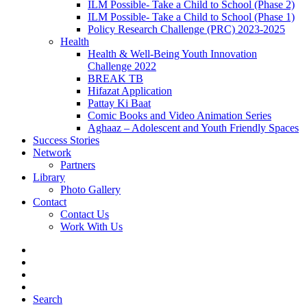
ILM Possible- Take a Child to School (Phase 2)
ILM Possible- Take a Child to School (Phase 1)
Policy Research Challenge (PRC) 2023-2025
Health
Health & Well-Being Youth Innovation
Challenge 2022
BREAK TB
Hifazat Application
Pattay Ki Baat
Comic Books and Video Animation Series
Aghaaz – Adolescent and Youth Friendly Spaces
Success Stories
Network
Partners
Library
Photo Gallery
Contact
Contact Us
Work With Us
Search