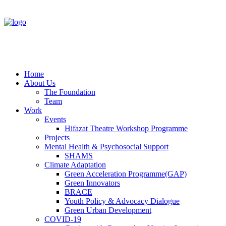
Home
About Us
The Foundation
Team
Work
Events
Hifazat Theatre Workshop Programme
Projects
Mental Health & Psychosocial Support
SHAMS
Climate Adaptation
Green Acceleration Programme(GAP)
Green Innovators
BRACE
Youth Policy & Advocacy Dialogue
Green Urban Development
COVID-19