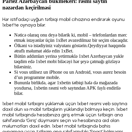
Pariez Azərbaycan bukmekeri: rəsmi saytın
nəzərdən keçirilməsi
Hər istifadəçi uyğun tətbiqi mobil cihazına endirərək oyunu
1xbet’te oynaya bilər.
Nəticə olaraq onu deyə bilərik ki, mobil – telefonlardan mərc
etmək istəyənlər üçün 1xBet əvəzedilməz bir seçim olacaqdır.
Ölkəni və istədiyiniz valyutanı göstərin.Qeydiyyat haqqında
ətraflı məlumat əldə edin 1xBet.
Bütün addımları yerinə yetirməklə 1xbet Azerbaycan yukle
təqdim edə 1xbet mobi biləcəyi hər şeyə çatmağı gözləyə
bilərsiniz.
Si vous utilisez un iPhone ou un Android, vous aurez besoin
d’un programme mobile.
Bununla birlikdə, əgər 1xbetin tətbiqi hələ də mağazada
yoxdursa, 1xbetin rəsmi veb saytından APK faylı endirilə
bilər.
1xbet mobil tətbiqini yükləmək üçün 1xbet resmi veb saytına
daxil olun və mobil tətbiqlərin yükləndiyi bölməyə keçin. 1xbet
mobil tətbiqində hesabınıza giriş etmək üçün tətbiqin ana
səhifəsində ‘Giriş’ düyməsini seçin və hesabınıza aid olan
məlumatları daxil edin. 1xbet mobil tətbiqində bahis
oynamaq üçün tətbiqin ana səhifəsindəki ‘Sport’ bölməsini