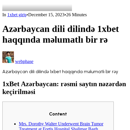
In
1xbet giriş
•
December 15, 2023
•
26 Minutes
Azərbaycan dili dilində 1xbet
haqqında məlumatlı bir rə
webphase
Azərbaycan dili dilində 1xbet haqqında məlumatlı bir rəy
1xBet Azərbaycan: rəsmi saytın nəzərdən
keçirilməsi
Content
Mrs. Dorothy Walter Underwent Brain Tumor
Treatment at Fortis Hospital Shalimar Bagh,