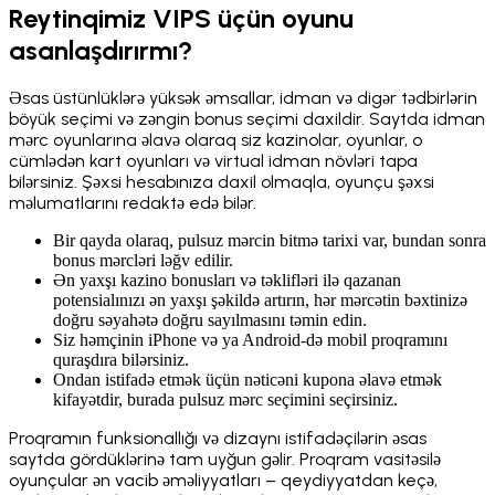
Reytinqimiz VIPS üçün oyunu
asanlaşdırırmı?
Əsas üstünlüklərə yüksək əmsallar, idman və digər tədbirlərin
böyük seçimi və zəngin bonus seçimi daxildir. Saytda idman
mərc oyunlarına əlavə olaraq siz kazinolar, oyunlar, o
cümlədən kart oyunları və virtual idman növləri tapa
bilərsiniz. Şəxsi hesabınıza daxil olmaqla, oyunçu şəxsi
məlumatlarını redaktə edə bilər.
Bir qayda olaraq, pulsuz mərcin bitmə tarixi var, bundan sonra
bonus mərcləri ləğv edilir.
Ən yaxşı kazino bonusları və təklifləri ilə qazanan
potensialınızı ən yaxşı şəkildə artırın, hər mərcətin bəxtinizə
doğru səyahətə doğru sayılmasını təmin edin.
Siz həmçinin iPhone və ya Android-də mobil proqramını
quraşdıra bilərsiniz.
Ondan istifadə etmək üçün nəticəni kupona əlavə etmək
kifayətdir, burada pulsuz mərc seçimini seçirsiniz.
Proqramın funksionallığı və dizaynı istifadəçilərin əsas
saytda gördüklərinə tam uyğun gəlir. Proqram vasitəsilə
oyunçular ən vacib əməliyyatları – qeydiyyatdan keçə,