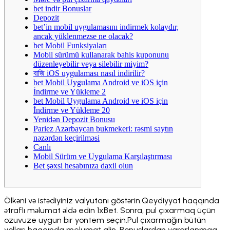
bet indir Bonuslar
Depozit
bet’in mobil uygulamasını indirmek kolaydır,
ancak yüklenmezse ne olacak?
bet Mobil Funksiyaları
Mobil sürümü kullanarak bahis kuponunu
düzenleyebilir veya silebilir miyim?
বাজি iOS uygulaması nasıl indirilir?
bet Mobil Uygulama Android ve iOS için
İndirme ve Yükleme 2
bet Mobil Uygulama Android ve iOS için
İndirme ve Yükleme 20
Yenidən Depozit Bonusu
Pariez Azərbaycan bukmekeri: rəsmi saytın
nəzərdən keçirilməsi
Canlı
Mobil Sürüm ve Uygulama Karşılaştırması
Bet şəxsi hesabınıza daxil olun
Ölkəni və istədiyiniz valyutanı göstərin.Qeydiyyat haqqında
ətraflı məlumat əldə edin 1xBet. Sonra, pul çıxarmaq üçün
ozuvuze uygun bir yontem seçin.Pul çıxarmağın bütün
yolları haqqında melumat alin. Bonuslardan yararlanmaq