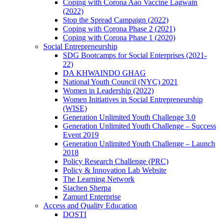
Coping with Corona Aao Vaccine Lagwain
(2022)
Stop the Spread Campaign (2022)
Coping with Corona Phase 2 (2021)
Coping with Corona Phase 1 (2020)
Social Entrepreneurship
SDG Bootcamps for Social Enterprises (2021-
22)
DA KHWAINDO GHAG
National Youth Council (NYC) 2021
Women in Leadership (2022)
Women Initiatives in Social Entrepreneurship
(WISE)
Generation Unlimited Youth Challenge 3.0
Generation Unlimited Youth Challenge – Success
Event 2019
Generation Unlimited Youth Challenge – Launch
2018
Policy Research Challenge (PRC)
Policy & Innovation Lab Website
The Learning Network
Siachen Sherpa
Zamurd Enterprise
Access and Quality Education
DOSTI