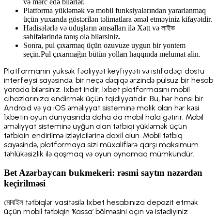
və mərc edə bilərlər.
Platforma yükləmək və mobil funksiyalarından yararlanmaq
üçün yuxarıda göstərilən təlimatlara əməl etməyiniz kifayətdir.
Hadisələrlə və uduşların əmsalları ilə Xətt və লাইভ
səhifələrində tanış ola bilərsiniz.
Sonra, pul çıxarmaq üçün ozuvuze uygun bir yontem
seçin.Pul çıxarmağın bütün yolları haqqında melumat alin.
Platformanın yüksək fəaliyyət keyfiyyəti və istifadəçi dostu
interfeysi sayəsində, bir neçə dəqiqə ərzində pulsuz bir hesab
yarada bilərsiniz. 1xbet indir, 1xbet platformasını mobil
cihazlarınıza endirmək üçün tqidiyyatıdır. Bu, hər hansı bir
Android və ya iOS əməliyyat sisteminə malik olan hər kəsi
1xbetin oyun dünyasında daha da mobil hala gətirir. Mobil
əməliyyat sisteminə uyğun olan tətbiqi yükləmək üçün
tətbiqin endirilmə izləyicilərinə daxil olun. Mobil tətbiq
sayəsində, platformaya sizi müxaliflərə qarşı maksimum
təhlükəsizlik ilə qoşmaq və oyun oynamaq mümkündür.
Bet Azərbaycan bukmekeri: rəsmi saytın nəzərdən
keçirilməsi
মোবাইল tətbiqlər vasitəsilə 1xbet hesabınıza depozit etmək
üçün mobil tətbiqin ‘Kassa’ bölməsini açın və istədiyiniz