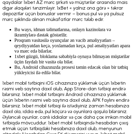
qaydalar 1xbet AZ mərc şirkəti və müştərilər arasında mais
digər əlaqələri tənzimləyir. 1xBet « yalnız ona görə » təkrar
depozitlər üçün bonuslar vermir – bonus pul və ya pulsuz
mərc şəklində alınan mükafatlar mərc tələb edir.
Bu ways, idman təlimatlarına, onlayn kazinolara və
ikramiylərə dəstək göstərilir.
Proqram vasitəsilə oyunçular ən vacib əməliyyatları –
qeydiyyatdan keçə, yoxlamadan keçə, pul əməliyyatları apara
və mərc edə bilərlər.
1xbet güzgü, bloklama səbəbiylə oynaya bilməyən müştərilər
üçün faydalı bir vasitə ola bilər.
Bu, Android cihazınızda prosesi təmin edəcək olan bir tətbiq
yükleyicisi ilə edilə bilər.
1xbet mobil tətbiqini iOS cihazınıza yükləmək üçün 1xbetin
rəsmi veb saytına daxil olub, App Store-dan tətbiqi endirə
bilərsiniz. 1xbet mobil tətbiqini Android cihazınıza yükləmək
üçün 1xbetin rəsmi veb saytına daxil olub, APK faylını endirə
bilərsiniz. 1xbet mobil tətbiqi ilə istədiyiniz zaman hesabınıza
daxil ola, iddia edə, pul köçürə və oyunlara qoşula bilərsiniz.
Əyləncəli oyunlar, canlı iddialar və çox daha çox imkan mobil
tətbiqdə mövcuddur. 1xbet mobil tətbiqində hesabdan çıxış
etmək üçün tətbiqdəki hesabınıza daxil olub, menyunun