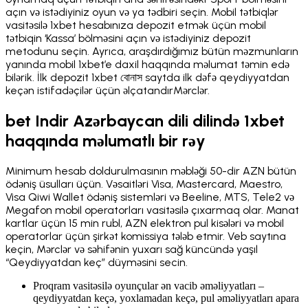
açın və istədiyiniz oyun və ya tədbiri seçin. Mobil tətbiqlər
vasitəsilə 1xbet hesabınıza depozit etmək üçün mobil
tətbiqin ‘Kassa’ bölməsini açın və istədiyiniz depozit
metodunu seçin. Ayrıca, araşdırdığımız bütün məzmunların
yanında mobil 1xbet’e daxil haqqında məlumat təmin edə
bilərik. İlk depozit 1xbet বোনাস saytda ilk dəfə qeydiyyatdan
keçən istifadəçilər üçün əlçatandırMərclər.
bet Indir Azərbaycan dili dilində 1xbet
haqqında məlumatlı bir rəy
Minimum hesab doldurulmasının məbləği 50-dir AZN bütün
ödəniş üsulları üçün. Vəsaitləri Visa, Mastercard, Maestro,
Visa Qiwi Wallet ödəniş sistemləri və Beeline, MTS, Tele2 və
Megafon mobil operatorları vasitəsilə çıxarmaq olar. Manat
kartlar üçün 15 min rubl, AZN elektron pul kisələri və mobil
operatorlar üçün şirkət komissiya tələb etmir. Veb saytına
keçin, Mərclər və səhifənin yuxarı sağ küncündə yaşıl
“Qeydiyyatdan keç” düyməsini secin.
Proqram vasitəsilə oyunçular ən vacib əməliyyatları –
qeydiyyatdan keçə, yoxlamadan keçə, pul əməliyyatları apara